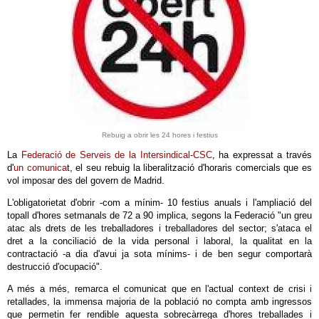
Rebuig a obrir les 24 hores i festius
La
Federació de Serveis de la Intersindical-CSC
, ha expressat a través
d'
un comunica
t, el seu rebuig la liberalització d'horaris comercials que es
vol imposar des del govern de Madrid.
L'obligatorietat d'obrir -com a mínim- 10 festius anuals i l'ampliació del
topall d'hores setmanals de 72 a 90 implica, segons la Federació "un greu
atac als drets de les treballadores i treballadores del sector; s'ataca el
dret a la conciliació de la vida personal i laboral, la qualitat en la
contractació -a dia d'avui ja sota mínims- i de ben segur comportarà
destrucció d'ocupació".
A més a més, remarca el comunicat que en l'actual context de crisi i
retallades, la immensa majoria de la població no compta amb ingressos
que permetin fer rendible aquesta sobrecàrrega d'hores treballades i