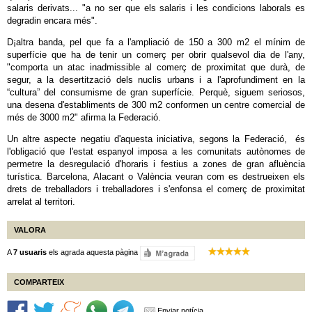
salaris derivats... "a no ser que els salaris i les condicions laborals es
degradin encara més".
D¡altra banda, pel que fa a l'ampliació de 150 a 300 m2 el mínim de
superfície que ha de tenir un comerç per obrir qualsevol dia de l'any,
"comporta un atac inadmissible al comerç de proximitat que durà, de
segur, a la desertització dels nuclis urbans i a l'aprofundiment en la
“cultura” del consumisme de gran superfície. Perquè, siguem seriosos,
una desena d'establiments de 300 m2 conformen un centre comercial de
més de 3000 m2" afirma la Federació.
Un altre aspecte negatiu d'aquesta iniciativa, segons la Federació, és
l'obligació que l'estat espanyol imposa a les comunitats autònomes de
permetre la desregulació d'horaris i festius a zones de gran afluència
turística. Barcelona, Alacant o València veuran com es destrueixen els
drets de treballadors i treballadores i s'enfonsa el comerç de proximitat
arrelat al territori.
VALORA
A
7 usuaris
els agrada aquesta pàgina
COMPARTEIX
Enviar notícia