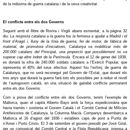
de la indústria de guerra catalana i de la seva creativitat.
El conflicte entre els dos Governs
Seguint amb el llibre de Rovira i Virgili abans esmentat, a la pàgina 32
diu:
La resposta catalana a la guerra fou la fermesa a ajudar a Madrid i el
front d’Aragó i, lluny de la línia de guerra, fer de motor, de fàbrica de
material, de promotora d’iniciatives, Catalunya va mobilitzar més de
200.000 catalans del Principat, una proporció que possiblement no va
superar cap altre indret de la Península.
Encara el 12 de gener del 1938,
es donarà la xifra de 240.000 soldats catalans a l’Exèrcit Popular, que
representa el 40% del seus efectius. Aquest fou l’esforç de guerra de
Catalunya, que no serà reconegut pel Govern de l’Estat, que durant els
tres anys que durarà la guerra farà tots els possibles per a reduir el nivell
de l’autogovern català, en una situació de gairebé conflicte permanent
entre els dos Governs.
Com a prova del conflicte entre els dos Governs, tenim l’exemple de
Mallorca, quan el capità Alberto Bayo amb la força expedicionària que
havia tramès i sostenia el Govern Català i el Comitè Central de Milícies
Antifeixistes de Catalunya, la Columna Macià- Companys desembarca a
Mallorca el 16 d’agost del 1936 i estableix caps de pont a Punta de
n’Amer i Porto Cristo. El 3 de setembre el govern presidit per José Giral,
per un comunicat del Comité Central e la Flota Republicana, imposa a