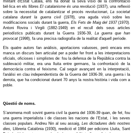
militant d'Estat Català, ens ha donat la seva visió de la confrontació
bèl·lica en els llibres
El catalanisme és una revolució
(1937), una reflexió
sobre la necessitat de catalanitzar el procés revolucionari,
La societat
catalana durant la guerra civil
(1978), una aguda visió sobre les
modificacions socials durant la guerra,
Els Fets de Maig del 1937
(1970).
Antoni Rovira i Virgili (1882-1949) en el recull dels seus articles
periodístics publicats durant la Guerra 1936-39,
La guerra que han
provocat
(1998), fa una precisa radiografia de la realitat d'aquell període.
Els quatre autors fan anàlisis, aportacions valuoses, però encara ens
manca un discurs ben articulat per a poder fer front a les interpretacions
oficials, oficioses i simplistes de: fou la defensa de la República contra la
sublevació militar, era una lluita entre germans, la confrontació de la
democràcia contra el feixisme. Cal seguir avançant en la interpretació,
l'anàlisi en clau independentista de la Guerra del 1936-39, una guerra i la
derrota, que ha condicionat durant 70 anys la nostra història i vida com a
poble.
Qüestió de noms.
S’anomena molt sovint guerra civil la guerra del 1936-39 quan, de fet, fou
una guerra imperialista i de classes les nacions de l’Estat, i les seves
classes populars. Andreu Nin al seu assaig,
Les dictadures dels nostres
dies,
Llibreria Catalònia (1930), reedició el 1984 per edicions Lluita, Sant