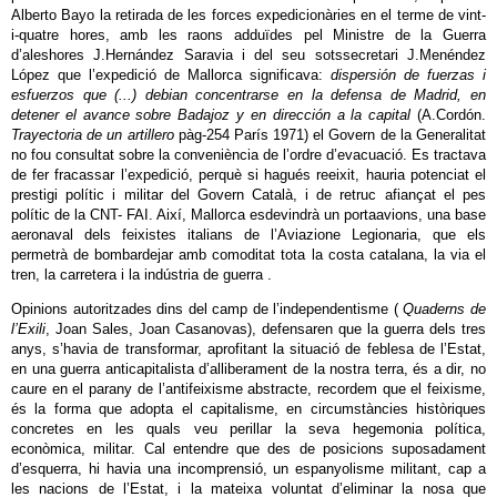
Alberto Bayo la retirada de les forces expedicionàries en el terme de vint-
i-quatre hores, amb les raons adduïdes pel Ministre de la Guerra
d’aleshores J.Hernández Saravia i del seu sotssecretari J.Menéndez
López que l’expedició de Mallorca significava:
dispersión de fuerzas i
esfuerzos que (...) debian concentrarse en la defensa de Madrid, en
detener el avance sobre Badajoz y en dirección a la capital
(A.Cordón.
Trayectoria de un artillero
pàg-254 París 1971) el Govern de la Generalitat
no fou consultat sobre la conveniència de l’ordre d’evacuació. Es tractava
de fer fracassar l’expedició, perquè si hagués reeixit, hauria potenciat el
prestigi polític i militar del Govern Català, i de retruc afiançat el pes
polític de la CNT- FAI. Així, Mallorca esdevindrà un portaavions, una base
aeronaval dels feixistes italians de l’Aviazione Legionaria, que els
permetrà de bombardejar amb comoditat tota la costa catalana, la via el
tren, la carretera i la indústria de guerra .
Opinions autoritzades dins del camp de l’independentisme (
Quaderns de
l’Exili
, Joan Sales, Joan Casanovas), defensaren que la guerra dels tres
anys, s’havia de transformar, aprofitant la situació de feblesa de l’Estat,
en una guerra anticapitalista d’alliberament de la nostra terra, és a dir, no
caure en el parany de l’antifeixisme abstracte, recordem que el feixisme,
és la forma que adopta el capitalisme, en circumstàncies històriques
concretes en les quals veu perillar la seva hegemonia política,
econòmica, militar. Cal entendre que des de posicions suposadament
d’esquerra, hi havia una incomprensió, un espanyolisme militant, cap a
les nacions de l’Estat, i la mateixa voluntat d’eliminar la nosa que