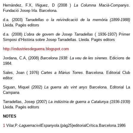
Hernàndez, F.X, Iñiguez, D (2008 )
La Columna Macià-Companys
.
Fundació Josep Irla. Barcelona.
d.a. (2003)
Tarradellas o la reivindicació de la memòria (1899-1988)
Lleida. Pagès editors
d.a. (2008)
L’obra de govern de Josep Tarradellas
( 1936-1937) Primer
Simposi d’Història sobre Josep Tarradellas. Lleida. Pagès editors
http://industriesdeguerra.blogspot.com
Jordana, C.A, (2008)
Barcelona 1938: La veu de les sirenes
. Edicions de
1984.
Sales, Joan ( 1976)
Cartes a Màrius Torres
. Barcelona. Editorial Club
editor.
Siguan, Miquel (2002)
La guerra als vint anys
Barcelona. Editorial La
Campana
Tarradellas, Josep (2007)
La indústria de guerra a Catalunya (1936-1939)
Lleida. Pagès editors
NOTES
1
Vilar,P.-
La
guerra
civil
Espanyola.
(pàg25)editorialCrítica.Barcelona.1986