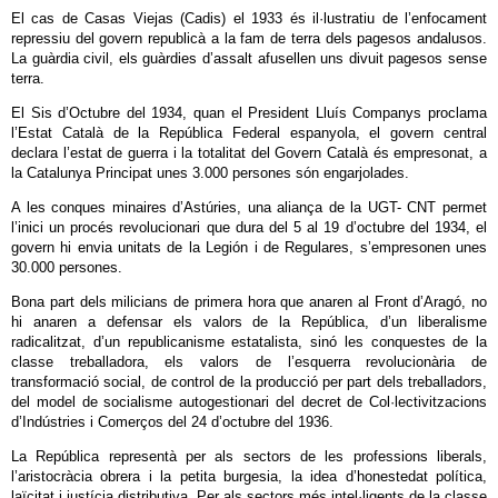
El cas de Casas Viejas (Cadis) el 1933 és il·lustratiu de l’enfocament
repressiu del govern republicà a la fam de terra dels pagesos andalusos.
La guàrdia civil, els guàrdies d’assalt afusellen uns divuit pagesos sense
terra.
El Sis d’Octubre del 1934, quan el President Lluís Companys proclama
l’Estat Català de la República Federal espanyola, el govern central
declara l’estat de guerra i la totalitat del Govern Català és empresonat, a
la Catalunya Principat unes 3.000 persones són engarjolades.
A les conques minaires d’Astúries, una aliança de la UGT- CNT permet
l’inici un procés revolucionari que dura del 5 al 19 d’octubre del 1934, el
govern hi envia unitats de la Legión i de Regulares, s’empresonen unes
30.000 persones.
Bona part dels milicians de primera hora que anaren al Front d’Aragó, no
hi anaren a defensar els valors de la República, d’un liberalisme
radicalitzat, d’un republicanisme estatalista, sinó les conquestes de la
classe treballadora, els valors de l’esquerra revolucionària de
transformació social, de control de la producció per part dels treballadors,
del model de socialisme autogestionari del decret de Col·lectivitzacions
d’Indústries i Comerços del 24 d’octubre del 1936.
La República representà per als sectors de les professions liberals,
l’aristocràcia obrera i la petita burgesia, la idea d’honestedat política,
laïcitat i justícia distributiva. Per als sectors més intel·ligents de la classe