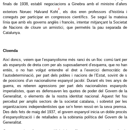
finals de 1938, establí negociacions a Ginebra amb el ministre d’afers
4
exteriors Noruec Halvand Koht
, els dos eren professors d’història i
coneguts per participar en congressos científics. Se seguí la mateixa
línia que amb els governs anglès i francès, intentar mitjançant la Societat
de Nacions de cloure un armistici, que permetés la pau separada de
Catalunya.
Cloenda
Així doncs, veiem que l’espanyolisme més ranci és un lloc comú tant per
als espanyols de dreta com per als suposadament d’esquerra, que no han
entès, o no han volgut entendre el dret a l’exercici democràtic de
l’autodeterminació, per part dels pobles i nacions de l’Estat, sovint de s
de posicions d’un nacionalisme espanyol jacobí. Durant els tres anys de
guerra, es reberen agressions per part dels nacionalistes espanyols
imperialistes, quan es defensaven les quotes de poder del Govern de la
Generalitat, o elements de la nostra identitat nacional. Aquest fet fou
percebut per amplis sectors de la societat catalana, i sobretot per les
organitzacions independentistes que se’n feren ressò en la seva premsa.
Des dels fets de maig del 1937, el govern espanyol inicia un doble procés
d’espanyolització i de retallades a la sobirania política del Govern de la
Generalitat.