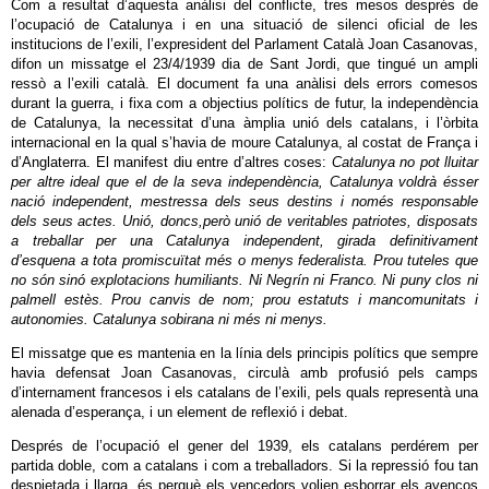
Com a resultat d’aquesta anàlisi del conflicte, tres mesos després de
l’ocupació de Catalunya i en una situació de silenci oficial de les
institucions de l’exili, l’expresident del Parlament Català Joan Casanovas,
difon un missatge el 23/4/1939 dia de Sant Jordi, que tingué un ampli
ressò a l’exili català. El document fa una anàlisi dels errors comesos
durant la guerra, i fixa com a objectius polítics de futur, la independència
de Catalunya, la necessitat d’una àmplia unió dels catalans, i l’òrbita
internacional en la qual s’havia de moure Catalunya, al costat de França i
d’Anglaterra. El manifest diu entre d’altres coses:
Catalunya no pot lluitar
per altre ideal que el de la seva independència, Catalunya voldrà ésser
nació independent, mestressa dels seus destins i només responsable
dels seus actes. Unió, doncs,
però unió de veritables patriotes, disposats
a treballar per una Catalunya independent, girada definitivament
d’esquena a tota promiscuïtat més o menys federalista. Prou tuteles que
no són sinó explotacions humiliants. Ni Negrín ni Franco. Ni puny clos ni
palmell estès. Prou canvis de nom; prou estatuts i mancomunitats i
autonomies. Catalunya sobirana ni més ni menys.
El missatge que es mantenia en la línia dels principis polítics que sempre
havia defensat Joan Casanovas, circulà amb profusió pels camps
d’internament francesos i els catalans de l’exili, pels quals representà una
alenada d’esperança, i un element de reflexió i debat.
Després de l’ocupació el gener del 1939, els catalans perdérem per
partida doble, com a catalans i com a treballadors. Si la repressió fou tan
despietada i llarga, és perquè els vencedors volien esborrar els avenços