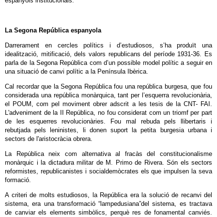
espanyols institucionals.
La Segona República espanyola
Darrerament en cercles polítics i d’estudiosos, s’ha produït una
idealització, mitificació, dels valors republicans del període 1931-36. Es
parla de la Segona República com d’un possible model polític a seguir en
una situació de canvi polític a la Península Ibèrica.
Cal recordar que la Segona República fou una república burgesa, que fou
considerada una república monàrquica, tant per l’esquerra revolucionària,
el POUM, com pel moviment obrer adscrit a les tesis de la CNT- FAI.
L'adveniment de la II República, no fou considerat com un triomf per part
de les esquerres revolucionàries. Fou mal rebuda pels llibertaris i
rebutjada pels leninistes, li donen suport la petita burgesia urbana i
sectors de l'aristocràcia obrera.
La República neix com alternativa al fracàs del constitucionalisme
monàrquic i la dictadura militar de M. Primo de Rivera. Són els sectors
reformistes, republicanistes i socialdemòcrates els que impulsen la seva
formació.
A criteri de molts estudiosos, la República era la solució de recanvi del
sistema, era una transformació “lampedusiana”del sistema, es tractava
de canviar els elements simbòlics, perquè res de fonamental canviés.