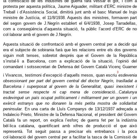
la confiscació de les indústries de guerra farà vessar el got, i com a
protesta per aquesta política, Jaume Aiguader, militant d’ERC ministre de
Treball i d’Assistència Social, dimitirà junt amb el basc Manuel de Irujo
ministre de Justícia, el 11/8/1938. Aquests dos ministres, formaven part
del segon govern de J.Negrín establert el 6/4/1938, Josep Tarradellas,
com a conseqüència d’aquesta situació, fa públic l’acord d’ERC de no
col·laborar amb el govern de J.Negrín.
Aquesta situació de confrontació amb el govern central per a decidir qui
era el subjecte de sobirania farà que les relacions entre els dos governs
siguin molt tenses, sobretot després que el Govern de la República
s’instal·li a Barcelona, com a explicació de la situació, l’opinió del
comandant i sotssecretari de Defensa del Govern Català Vicenç Guarner
3
i Vivancos, testimoni d’excepció d’aquells mesos, quan escriu
esdevenia
obsessionant per part del govern central del doctor Negrín, traslladat a
Barcelona i superposat al govern de la Generalitat, quasi inexistent i
tractat sense respecte ni cap mena de consideració...Catalunya
esdevingué un país ocupat políticament i militarment per un govern i un
exèrcit estranys que no donaren la més petita mostra de solidaritat
peninsular.
En una carta de Lluís Companys de 13/12/1937 adreçada a
Indalecio Prieto, Ministre de la Defensa Nacional, el president del Govern
Català fa un report, on explica l’esforç de guerra fet per la indústria
bèl·lica catalana, quantificant amb xifres de producció el que això
representà. Tot seguit passa a precisar els entrebancs i la poca
col·laboració del govern central per a facilitar la tasca de la Comissió de