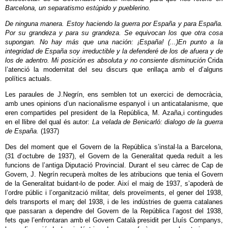
Barcelona, un separatismo estúpido y pueblerino.
De ninguna manera. Estoy haciendo la guerra por España y para España.
Por su grandeza y para su grandeza. Se equivocan los que otra cosa
supongan. No hay más que una nación: ¡España! (...)En punto a la
integridad de España soy irreductible y la defenderé de los de afuera y de
los de adentro. Mi posición es absoluta y no consiente disminución
Crida
l’atenció la modernitat del seu discurs que enllaça amb el d’alguns
polítics actuals.
Les paraules de J.Negrín, ens semblen tot un exercici de democràcia,
amb unes opinions d’un nacionalisme espanyol i un anticatalanisme, que
eren compartides pel president de la República, M. Azaña,i contingudes
en el llibre del qual és autor:
La velada de Benicarló: dialogo de la guerra
de España.
(1937)
Des del moment que el Govern de la República s’instal·la a Barcelona,
(31 d’octubre de 1937), el Govern de la Generalitat queda reduït a les
funcions de l’antiga Diputació Provincial. Durant el seu càrrec de Cap de
Govern, J. Negrín recuperà moltes de les atribucions que tenia el Govern
de la Generalitat buidant-lo de poder. Així el maig de 1937, s’apoderà de
l’ordre públic i l’organització militar, dels proveïments, el gener del 1938,
dels transports el març del 1938, i de les indústries de guerra catalanes
que passaran a dependre del Govern de la República l’agost del 1938,
fets que l’enfrontaran amb el Govern Català presidit per Lluís Companys,