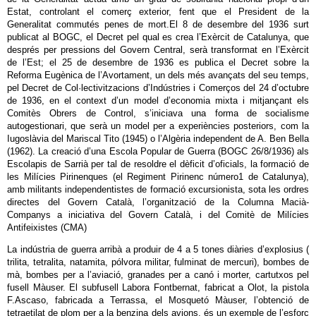
Estat, controlant el comerç exterior, fent que el President de la
Generalitat commutés penes de mort.El 8 de desembre del 1936 surt
publicat al BOGC, el Decret pel qual es crea l’Exèrcit de Catalunya, que
després per pressions del Govern Central, serà transformat en l’Exèrcit
de l’Est; el 25 de desembre de 1936 es publica el Decret sobre la
Reforma Eugènica de l’Avortament, un dels més avançats del seu temps,
pel Decret de Col·lectivitzacions d’Indústries i Comerços del 24 d’octubre
de 1936, en el context d’un model d’economia mixta i mitjançant els
Comitès Obrers de Control, s’iniciava una forma de socialisme
autogestionari, que serà un model per a experiències posteriors, com la
Iugoslàvia del Mariscal Tito (1945) o l’Algèria independent de A. Ben Bella
(1962). La creació d’una Escola Popular de Guerra (BOGC 26/8/1936) als
Escolapis de Sarrià per tal de resoldre el dèficit d’oficials, la formació de
les Milícies Pirinenques (el Regiment Pirinenc número1 de Catalunya),
amb militants independentistes de formació excursionista, sota les ordres
directes del Govern Català, l’organització de la Columna Macià-
Companys a iniciativa del Govern Català, i del Comitè de Milícies
Antifeixistes (CMA)
La indústria de guerra arribà a produir de 4 a 5 tones diàries d’explosius (
trilita, tetralita, natamita, pólvora militar, fulminat de mercuri), bombes de
mà, bombes per a l’aviació, granades per a canó i morter, cartutxos pel
fusell Màuser. El subfusell Labora Fontbernat, fabricat a Olot, la pistola
F.Ascaso, fabricada a Terrassa, el Mosquetó Màuser, l’obtenció de
tetraetilat de plom per a la benzina dels avions, és un exemple de l’esforç