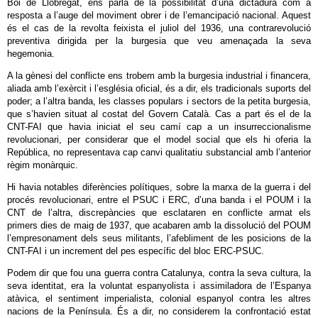
Boi de Llobregat, ens parla de la possibilitat d’una dictadura com a
resposta a l’auge del moviment obrer i de l’emancipació nacional. Aquest
és el cas de la revolta feixista el juliol del 1936, una contrarevolució
preventiva dirigida per la burgesia que veu amenaçada la seva
hegemonia.
A la gènesi del conflicte ens trobem amb la burgesia industrial i financera,
aliada amb l’exèrcit i l’església oficial, és a dir, els tradicionals suports del
poder; a l’altra banda, les classes populars i sectors de la petita burgesia,
que s’havien situat al costat del Govern Català. Cas a part és el de la
CNT-FAI que havia iniciat el seu camí cap a un insurreccionalisme
revolucionari, per considerar que el model social que els hi oferia la
República, no representava cap canvi qualitatiu substancial amb l’anterior
règim monàrquic.
Hi havia notables diferències polítiques, sobre la marxa de la guerra i del
procés revolucionari, entre el PSUC i ERC, d’una banda i el POUM i la
CNT de l’altra, discrepàncies que esclataren en conflicte armat els
primers dies de maig de 1937, que acabaren amb la dissolució del POUM
l’empresonament dels seus militants, l’afebliment de les posicions de la
CNT-FAI i un increment del pes específic del bloc ERC-PSUC.
Podem dir que fou una guerra contra Catalunya, contra la seva cultura, la
seva identitat, era la voluntat espanyolista i assimiladora de l’Espanya
atàvica, el sentiment imperialista, colonial espanyol contra les altres
nacions de la Península. És a dir, no considerem la confrontació estat