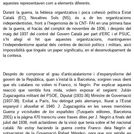
aquestes representaven com a elements diferents.
Durant la guerra, la feblesa organitzativa i poca cohesió política Estat
Català (EC), Nosaltres Sols (NS), és a dir les organitzacions
independentistes, front a l’hegemonia de la CNT- FAI en una primera fase
de la guerra, el fracàs del complot de novembre de 1936, i després del
maig del 1937 del control del Govern Català per part d’ERC i el PSUC,
s’hi afegí el fet que aquestes organitzacions, mantingueren
l’independentisme apartat dels centres de decisió polítics i militars, això
impossibilità que tingués un paper significatiu, en el desenvolupament de
la contesa.
Després de comprovar el grau d’anticatalanisme i d’espanyolisme del
govern de la República, quan s’instal·là a Barcelona, sorgiren veus dient
que els catalans no volien ni Franco, ni Negrín. Per explicar aquesta
reacció que sembla fora mida, volem exposar el següent: Julián
Zugazagoitia militant del PSOE, Diputat (1931-36) Ministre de Governació
(1937-38). Exiliat a París, fou detingut pels alemanys, lliurat a l’Estat
espanyol i afusellat el 1940. J. Zugazagoitia en les seves memòries
Guerra y vicisitudes de los españoles
(Tusquets editores, Barcelona
2001) a la pàgina 470 transcriu unes frases dites per J. Negrín a finals del
juliol del 1938, molt aclaridores de la visió que tenia sobre el fet nacional
català:
No estoy haciendo la guerra contra Franco
- deia Negrín al
sotsecretari de la Governació Rafael Méndez-
para que nos retoñe en