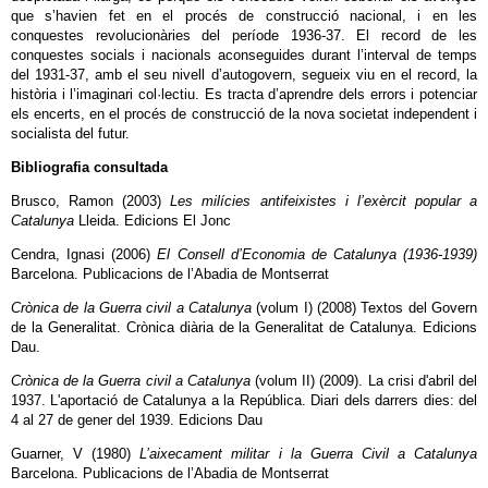
que s’havien fet en el procés de construcció nacional, i en les
conquestes revolucionàries del període 1936-37. El record de les
conquestes socials i nacionals aconseguides durant l’interval de temps
del 1931-37, amb el seu nivell d’autogovern, segueix viu en el record, la
història i l’imaginari col·lectiu. Es tracta d’aprendre dels errors i potenciar
els encerts, en el procés de construcció de la nova societat independent i
socialista del futur.
Bibliografia consultada
Brusco, Ramon (2003)
Les milícies antifeixistes i l’exèrcit popular a
Catalunya
Lleida. Edicions El Jonc
Cendra, Ignasi (2006)
El Consell d’Economia de Catalunya (1936-1939)
Barcelona. Publicacions de l’Abadia de Montserrat
Crònica de la Guerra civil a Catalunya
(volum I) (2008) Textos del Govern
de la Generalitat. Crònica diària de la Generalitat de Catalunya. Edicions
Dau.
Crònica de la Guerra civil a Catalunya
(volum II) (2009). La crisi d'abril del
1937. L'aportació de Catalunya a la República. Diari dels darrers dies: del
4 al 27 de gener del 1939. Edicions Dau
Guarner, V (1980)
L’aixecament militar i la Guerra Civil a Catalunya
Barcelona. Publicacions de l’Abadia de Montserrat