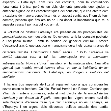
espanyol - Catalunya, com l’eix del conflicte, com la contradicció
fonamental i única, però és un dels elements presents que ajuden a
entendre alguna de les característiques del conflicte, que ens afecta com
a catalans de manera específica, i és en aquest sentit, que l’hem de tenir
compte, pensem que fins ara no se li ha donat la importància que té, a
aquesta vessant política del xoc armat.
La voluntat de destruir Catalunya era present en els protagonistes del
pronunciamiento
, com després es féu evident, amb la repressió posterior
a l’ocupació militar, i amb la política de genocidi cultural i procés
d’espanyolització, que practicà el franquisme durant els quaranta anys de
1
dictadura feixista. L’historiador P.Vilar
escriu:
El 1936 Catalunya se
sentirà atacada com a tal, tan amenaçador era el raonament
2
antiseparatista.
Rovira i Virgili
insisteix en la mateixa idea:
Una altra
qüestió que sembla també bastant clara, va ser la incidència de les
reivindicacions nacionals de Catalunya, en l’origen i evolució del
conflicte.
Hi ha uns tics imperials de l’Estat espanyol, cap al que considera les
seves colònies interiors, Galícia, Euskal Herria i els Països Catalans que
s’han de mantenir sotmeses, sota el mot d’ordre de:
la unidad de los
hombres y las tierras de España
, concepte ben vigent encara, avui dia
sota l’aspecte d’aquella frase que diu: Catalunya no és Espanya, és
d’Espanya i en alguns dels discursos polítics actuals dels partits