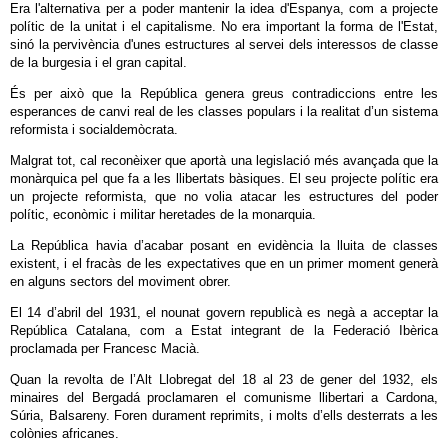
Era l'alternativa per a poder mantenir la idea d'Espanya, com a projecte
polític de la unitat i el capitalisme. No era important la forma de l'Estat,
sinó la pervivència d'unes estructures al servei dels interessos de classe
de la burgesia i el gran capital.
És per això que la República genera greus contradiccions entre les
esperances de canvi real de les classes populars i la realitat d’un sistema
reformista i socialdemòcrata.
Malgrat tot, cal reconèixer que aportà una legislació més avançada que la
monàrquica pel que fa a les llibertats bàsiques. El seu projecte polític era
un projecte reformista, que no volia atacar les estructures del poder
polític, econòmic i militar heretades de la monarquia.
La República havia d’acabar posant en evidència la lluita de classes
existent, i el fracàs de les expectatives que en un primer moment generà
en alguns sectors del moviment obrer.
El 14 d’abril del 1931, el nounat govern republicà es negà a acceptar la
República Catalana, com a Estat integrant de la Federació Ibèrica
proclamada per Francesc Macià.
Quan la revolta de l’Alt Llobregat del 18 al 23 de gener del 1932, els
minaires del Bergadá proclamaren el comunisme llibertari a Cardona,
Súria, Balsareny. Foren durament reprimits, i molts d’ells desterrats a les
colònies africanes.