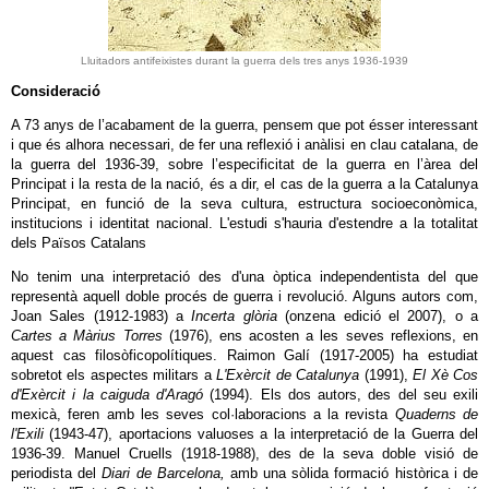
Lluitadors antifeixistes durant la guerra dels tres anys 1936-1939
Consideració
A 73 anys de l’acabament de la guerra, pensem que pot ésser interessant
i que és alhora necessari, de fer una reflexió i anàlisi en clau catalana, de
la guerra del 1936-39, sobre l’especificitat de la guerra en l’àrea del
Principat i la resta de la nació, és a dir, el cas de la guerra a la Catalunya
Principat, en funció de la seva cultura, estructura socioeconòmica,
institucions i identitat nacional. L'estudi s'hauria d'estendre a la totalitat
dels Països Catalans
No tenim una interpretació des d'una òptica independentista del que
representà aquell doble procés de guerra i revolució. Alguns autors com,
Joan Sales (1912-1983) a
Incerta glòria
(onzena edició el 2007), o a
Cartes a Màrius Torres
(1976), ens acosten a les seves reflexions, en
aquest cas filosòficopolítiques. Raimon Galí (1917-2005) ha estudiat
sobretot els aspectes militars a
L'Exèrcit de Catalunya
(1991),
El Xè Cos
d'Exèrcit i la caiguda d'Aragó
(1994). Els dos autors, des del seu exili
mexicà, feren amb les seves col·laboracions a la revista
Quaderns de
l'Exili
(1943-47), aportacions valuoses a la interpretació de la Guerra del
1936-39. Manuel Cruells (1918-1988), des de la seva doble visió de
periodista del
Diari de Barcelona,
amb una sòlida formació històrica i de