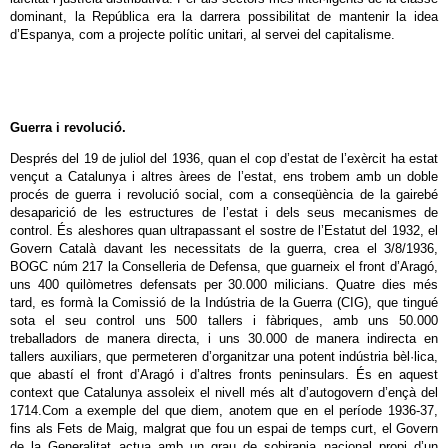
dominant, la República era la darrera possibilitat de mantenir la idea
d’Espanya, com a projecte polític unitari, al servei del capitalisme.
Guerra i revolució.
Després del 19 de juliol del 1936, quan el cop d’estat de l’exèrcit ha estat
vençut a Catalunya i altres àrees de l’estat, ens trobem amb un doble
procés de guerra i revolució social, com a conseqüència de la gairebé
desaparició de les estructures de l’estat i dels seus mecanismes de
control. És aleshores quan ultrapassant el sostre de l’Estatut del 1932, el
Govern Català davant les necessitats de la guerra, crea el 3/8/1936,
BOGC núm 217 la Conselleria de Defensa, que guarneix el front d’Aragó,
uns 400 quilòmetres defensats per 30.000 milicians. Quatre dies més
tard, es formà la Comissió de la Indústria de la Guerra (CIG), que tingué
sota el seu control uns 500 tallers i fàbriques, amb uns 50.000
treballadors de manera directa, i uns 30.000 de manera indirecta en
tallers auxiliars, que permeteren d’organitzar una potent indústria bèl·lica,
que abastí el front d’Aragó i d’altres fronts peninsulars. És en aquest
context que Catalunya assoleix el nivell més alt d’autogovern d’ençà del
1714.Com a exemple del que diem, anotem que en el període 1936-37,
fins als Fets de Maig, malgrat que fou un espai de temps curt, el Govern
de la Generalitat actua amb un grau de sobirania nacional propi d’un