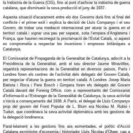
la Indústria de la Guerra (CIG), fins al punt d’asfixiar la indústria de guerra
catalana, que disminueix la seva producció el juny de 1937.
Aquesta situació d’acarament entre els dos Governs durà fins al final del
conflicte i el primer exili i explica la decisió de Lluís Companys i el seu
Govern, de trobar una mediació internacional per aturar la guerra en el
territori català i signar una pau per separat, sota l’empara d’Anglaterra i
França, que haurien reconegut la proclamació de l’Estat Català, si aquest
es comprometia a respectar les inversions i empreses britàniques a
Catalunya.
El Comissariat de Propaganda de la Generalitat de Catalunya, adscrit a la
Presidència de la Generalitat, amb el seu director Jaume Miravitlles,
organitzà representacions de la Generalitat en diversos països, París i
Londres foren els centres de l’activitat dels delegats del Govern Català,
per negociar d’aturar la guerra en territori català. A Londres Josep Maria
Batista i Roca i Pere Bosch i Gimpera foren els delegats del Govern
Català davant del Foreing Office, com a representants del Comissariat
d’Informació a l’Estranger de la Generalitat de Catalunya, la seva activitat
s’inicià a començaments del 1938. A París, el delegat de Lluís Companys
prop del govern del Front Popular de L. Blum era Nicolau M. Rubió i
Tuduri, que coordinava la seva activitat diplomàtica amb les gestions de
la delegació londinenca.
Paral·lelament a les gestions fins ara esmentades, el polític d’Acció
Catalana exministre d’economia i historiador Lluís Nicolau d’Olwer, cap a