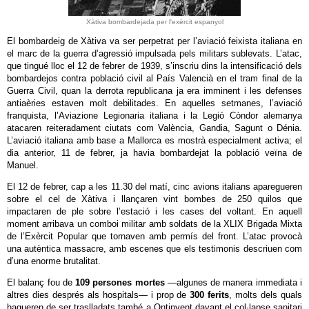
Xàtiva bombardejada per l'exèrcit espanyol
El bombardeig de Xàtiva va ser perpetrat per l’aviació feixista italiana en
el marc de la guerra d’agressió impulsada pels militars sublevats. L’atac,
que tingué lloc el 12 de febrer de 1939, s’inscriu dins la intensificació dels
bombardejos contra població civil al País Valencià en el tram final de la
Guerra Civil, quan la derrota republicana ja era imminent i les defenses
antiaèries estaven molt debilitades. En aquelles setmanes, l’aviació
franquista, l’Aviazione Legionaria italiana i la Legió Còndor alemanya
atacaren reiteradament ciutats com València, Gandia, Sagunt o Dénia.
L’aviació italiana amb base a Mallorca es mostrà especialment activa; el
dia anterior, 11 de febrer, ja havia bombardejat la població veïna de
Manuel.
El 12 de febrer, cap a les 11.30 del matí, cinc avions italians aparegueren
sobre el cel de Xàtiva i llançaren vint bombes de 250 quilos que
impactaren de ple sobre l’estació i les cases del voltant. En aquell
moment arribava un comboi militar amb soldats de la XLIX Brigada Mixta
de l’Exèrcit Popular que tornaven amb permís del front. L’atac provocà
una autèntica massacre, amb escenes que els testimonis descriuen com
d’una enorme brutalitat.
El balanç fou de
109 persones mortes
—algunes de manera immediata i
altres dies després als hospitals— i prop de
300 ferits
, molts dels quals
hagueren de ser traslladats també a Ontinyent davant el col·lapse sanitari