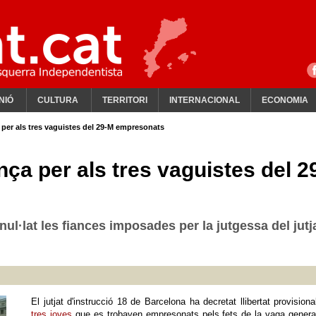
NIÓ
CULTURA
TERRITORI
INTERNACIONAL
ECONOMIA
a per als tres vaguistes del 29-M empresonats
nça per als tres vaguistes del 2
ul·lat les fiances imposades per la jutgessa del jutj
El jutjat d'instrucció 18 de Barcelona ha decretat llibertat provisiona
tres joves
que es trobaven empresonats pels fets de la vaga genera