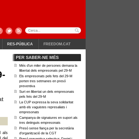
RES-PÚBLICA
FREEDOM.CAT
PER SABER-NE MÉS
Més d'un miler de persones demana la
llibertat dels empresonats pel 29-M
9-
Els empresonats pels fets del 29-M
porten tres setmanes en presó
preventiva
Surt en llibertat un dels empresonats
pels fets del 29-M
at
La CUP expressa la seva solidaritat
amb els vaguistes represaliats i
empresonats
Campanya de signatures en suport als
tres detinguts empresonats
Presó sense fiança per la secretària
l als
d'organització de la CGT
l del
Presó preventiva selectiva: Daniel i