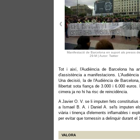
Manifestació de Barcelona en suport als presos de
29-M | Autor: Twitter
Tot i així, l'Audiència de Barcelona ha anu
d'assistència a manifestacions. L'Audiència 
Una decisió, la de l'Audiència de Barcelona,
llibertat sota fiança de 3.000 i 6.000 euros
cimera ja no hi ha risc de reincidència.
A Javier O. V. se li imputen fets constitutius
a Ismael B. A. i Daniel A. se'ls imputen els
viària i tinença d'elements inflamables i exp
per evitar que tornessin a delinquir durant el
VALORA