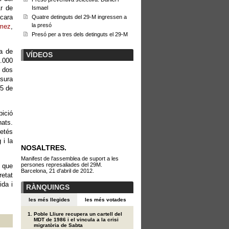
1r de
Ismael
ncara
Quatre detinguts del 29-M ingressen a
la presó
mez
,
Presó per a tres dels detinguts el 29-M
ia de
VÍDEOS
3.000
 dos
sura
15 de
bició
nats.
retés
 i la
NOSALTRES.
Manifest de l'assemblea de suport a les
persones represaliades del 29M.
e que
Barcelona, 21 d'abril de 2012.
retat
ida i
RÀNQUINGS
les més llegides
les més votades
Poble Lliure recupera un cartell del
MDT de 1986 i el vincula a la crisi
migratòria de Sabta