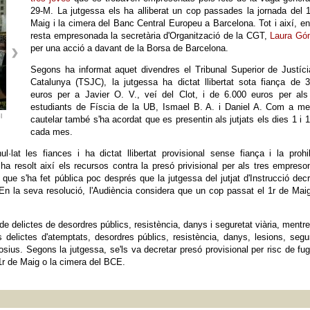
29-M. La jutgessa els ha alliberat un cop passades la jornada del 
Maig i la cimera del Banc Central Europeu a Barcelona. Tot i així, e
resta empresonada la secretària d'Organització de la CGT,
Laura Gó
per una acció a davant de la Borsa de Barcelona.
Segons ha informat aquet divendres el Tribunal Superior de Justíc
Catalunya (TSJC), la jutgessa ha dictat llibertat sota fiança de 
euros per a Javier O. V., veí del Clot, i de 6.000 euros per als
estudiants de Físcia de la UB, Ismael B. A. i Daniel A. Com a me
l
cautelar també s'ha acordat que es presentin als jutjats els dies 1 i 
cada mes.
l·lat les fiances i ha dictat llibertat provisional sense fiança i la prohi
ha resolt així els recursos contra la presó privisional per als tres empreso
 que s'ha fet pública poc després que la jutgessa del jutjat d'Instrucció dec
. En la seva resolució, l'Audiència considera que un cop passat el 1r de Maig
 de delictes de desordres públics, resistència, danys i seguretat viària, mentr
 delictes d'atemptats, desordres públics, resistència, danys, lesions, segu
losius. Segons la jutgessa, se'ls va decretar presó provisional per risc de fug
 1r de Maig o la cimera del BCE.