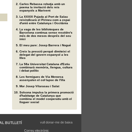
Carles Rebassa rebutja amb un
poema la invitació dels reis
espanyols a Marivent
La XXXIX Pujada al Port de Salau
reivindicarà el Pirineu com a espai
d'unió entre Catalunya i Occitània
La vaga de les biblioteques de
Barcelona continua sense resoldre's
més de dos mesos després del seu
inici
El meu pare: Josep Barrera i Nogué
Creix la pressió perquè dimiteixi el
delegat del govern espanyol a les
Illes
La 58a Universitat Catalana d'Estiu
combinarà memòria, llengua, cultura
i debat polític
Les formigues de Via Menorca
assenyalen el col·lapse de l'illa
Mor Josep Vilarasau i Salat
Solsona impulsa la primera promoció
d'habitatge de Catalunya que
combina el model cooperatiu amb el
lloguer social
vull donar-me de baixa
AL BUTLLETÍ
Correu electrònic