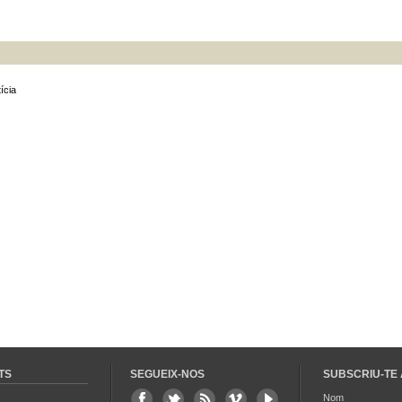
ícia
TS
SEGUEIX-NOS
SUBSCRIU-TE 
Nom