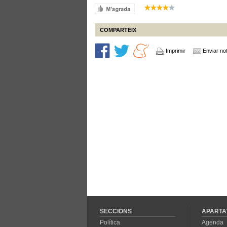
COMPARTEIX
Imprimir
Enviar not
SECCIONS
APARTA
Política
Agenda