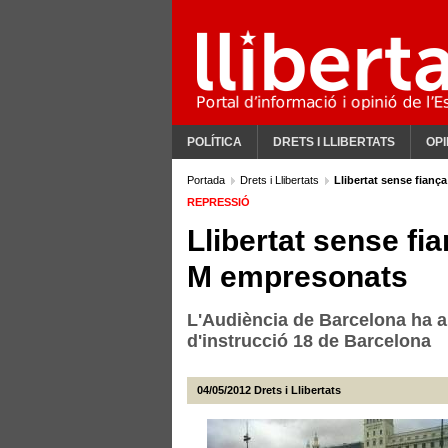
POLÍTICA
DRETS I LLIBERTATS
OPI
Portada
Drets i Llibertats
Llibertat sense fianç
REPRESSIÓ
Llibertat sense fia
M empresonats
L'Audiència de Barcelona ha an
d'instrucció 18 de Barcelona
04/05/2012
Drets i Llibertats