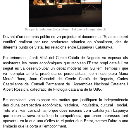
Salt per la Independència | Autor: Salt per la Independència
Davant d’un nombrós públic es va projectar el documental “Spain’s secret
conflict” realitzat per una productora britànica on s’analitzen, des de
diferents punts de vista, les relacions entre Espanya i Catalunya.
Posteriorment, Jordi Millà del Cercle Català de Negocis va exposar als
assistents les raons econòmiques que recolzen l’Estat propi català i tot
seguit es va desenvolupar un debat moderat per Guillem Terribas i que
va comptar amb la presència de personalitats com l’escriptora Maria
Mercè Roca, Joan Canadell del Cercle Català de Negocis, Carles
Castellanos del Consell Permanent de l’Assemblea Nacional Catalana i
Albert Rossich, catedràtic de Filologia catalana de la UdG.
Els convidats van exposar els motius que justifiquen la independència
des d’una perspectiva econòmica, històrica, lingüística, cultural i social.
Tots ells, van coincidir amb què dues nacions com Catalunya i Espanya
que basen la seva relació en la competència, que tenen interessos tant
oposats i en la que una d’elles te el poder d’un Estat, sotmet l’altra a una
limitació que la porta a l’empobriment.