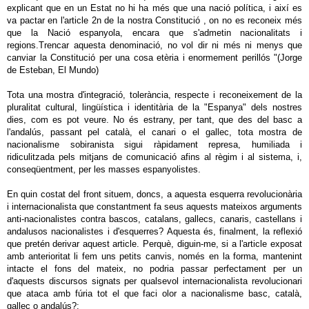
explicant que en un Estat no hi ha més que una nació política, i així es
va pactar en l'article 2n de la nostra Constitució , on no es reconeix més
que la Nació espanyola, encara que s'admetin nacionalitats i
regions.Trencar aquesta denominació, no vol dir ni més ni menys que
canviar la Constitució per una cosa etèria i enormement perillós "(Jorge
de Esteban, El Mundo)
Tota una mostra d'integració, tolerància, respecte i reconeixement de la
pluralitat cultural, lingüística i identitària de la "Espanya" dels nostres
dies, com es pot veure. No és estrany, per tant, que des del basc a
l'andalús, passant pel català, el canari o el gallec, tota mostra de
nacionalisme sobiranista sigui ràpidament represa, humiliada i
ridiculitzada pels mitjans de comunicació afins al règim i al sistema, i,
conseqüentment, per les masses espanyolistes.
En quin costat del front situem, doncs, a aquesta esquerra revolucionària
i internacionalista que constantment fa seus aquests mateixos arguments
anti-nacionalistes contra bascos, catalans, gallecs, canaris, castellans i
andalusos nacionalistes i d'esquerres? Aquesta és, finalment, la reflexió
que pretén derivar aquest article. Perquè, diguin-me, si a l'article exposat
amb anterioritat li fem uns petits canvis, només en la forma, mantenint
intacte el fons del mateix, no podria passar perfectament per un
d'aquests discursos signats per qualsevol internacionalista revolucionari
que ataca amb fúria tot el que faci olor a nacionalisme basc, català,
gallec o andalús?: