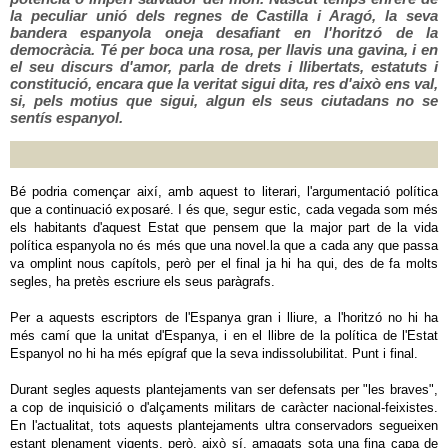
la peculiar unió dels regnes de Castilla i Aragó, la seva
bandera espanyola oneja desafiant en l'horitzó de la
democràcia. Té per boca una rosa, per llavis una gavina, i en
el seu discurs d'amor, parla de drets i llibertats, estatuts i
constitució, encara que la veritat sigui dita, res d'això ens val,
si, pels motius que sigui, algun els seus ciutadans no se
sentís espanyol.
Bé podria començar així, amb aquest to literari, l'argumentació política
que a continuació exposaré. I és que, segur estic, cada vegada som més
els habitants d'aquest Estat que pensem que la major part de la vida
política espanyola no és més que una novel.la que a cada any que passa
va omplint nous capítols, però per el final ja hi ha qui, des de fa molts
segles, ha pretès escriure els seus paràgrafs.
Per a aquests escriptors de l'Espanya gran i lliure, a l'horitzó no hi ha
més camí que la unitat d'Espanya, i en el llibre de la política de l'Estat
Espanyol no hi ha més epígraf que la seva indissolubilitat. Punt i final.
Durant segles aquests plantejaments van ser defensats per "les braves",
a cop de inquisició o d'alçaments militars de caràcter nacional-feixistes.
En l'actualitat, tots aquests plantejaments ultra conservadors segueixen
estant plenament vigents, però, això sí, amagats sota una fina capa de