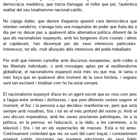
democràcia mediàtica, que tracta d'amagar, el millor que pot, l'autèntica
realitat del seu totalitarisme nacional-catòlic.
No càpiga dubte, que darrere d'aquesta aparent cara democràtica que
intenten vendre'ns, s'amaga tota una maquinària de poder que lluita dia a
dia per no deixar pas a qualsevol altra alternativa política diferent de la
que els nacionalistes espanyols, amb les burgesies d'uns costats i altres
al capdavant, han dissenyat per als seus interessos particulars.
Interessos, tot ells, molt allunyats dels interessos del poble treballador.
Per molt que intentin camuflar amb discursos europeistes, amb crides a
les llibertats individuals, o amb missatges aptes per al neoliberalisme
globalitzat, el nacionalisme espanyol està més viu que mai, té tanta o
més força que en qualsevol altre moment de la seva història, i segueix
sent tan excloent i totalitari com ho ha estat sempre.
El nacionalisme espanyol d'avui és un agent secret que es mou com peix
a l'aigua entre ombres i disfresses, i que pren diferents rostres segons el
moment, el lloc i la persona a qui decideixi manifestar-se, però que està
sempre amb nosaltres, fins i tot en el més profund del nostre jo. Amb el
seu discurs imperialista, amb les seves proclames patriòtiques, és a la
política, en la premsa, en l'educació, a la ràdio, a les carreteres, a la
televisió i fins i tot en els espectacles de masses. Està a tot arreu.
Contínuament controlant que res se surti del camí traçat, i constantment
emetent subtils missatges per mantenir adoctrinats als seus fidels