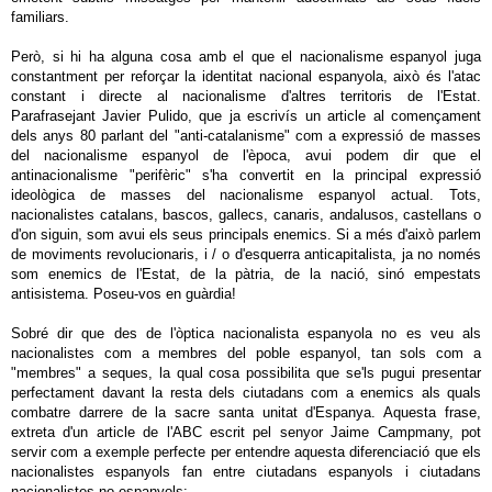
familiars.
Però, si hi ha alguna cosa amb el que el nacionalisme espanyol juga
constantment per reforçar la identitat nacional espanyola, això és l'atac
constant i directe al nacionalisme d'altres territoris de l'Estat.
Parafrasejant Javier Pulido, que ja escrivís un article al començament
dels anys 80 parlant del "anti-catalanisme" com a expressió de masses
del nacionalisme espanyol de l'època, avui podem dir que el
antinacionalisme "perifèric" s'ha convertit en la principal expressió
ideològica de masses del nacionalisme espanyol actual. Tots,
nacionalistes catalans, bascos, gallecs, canaris, andalusos, castellans o
d'on siguin, som avui els seus principals enemics. Si a més d'això parlem
de moviments revolucionaris, i / o d'esquerra anticapitalista, ja no només
som enemics de l'Estat, de la pàtria, de la nació, sinó empestats
antisistema. Poseu-vos en guàrdia!
Sobré dir que des de l'òptica nacionalista espanyola no es veu als
nacionalistes com a membres del poble espanyol, tan sols com a
"membres" a seques, la qual cosa possibilita que se'ls pugui presentar
perfectament davant la resta dels ciutadans com a enemics als quals
combatre darrere de la sacre santa unitat d'Espanya. Aquesta frase,
extreta d'un article de l'ABC escrit pel senyor Jaime Campmany, pot
servir com a exemple perfecte per entendre aquesta diferenciació que els
nacionalistes espanyols fan entre ciutadans espanyols i ciutadans
nacionalistes no espanyols: