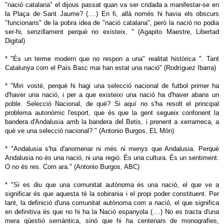
"nació catalana" el dijous passat quan va ser cridada a manifestar-se en
la Plaça de Sant Jaume? (....) En fi, allà només hi havia els obscurs
"funcionaris" de la pobra idea de "nació catalana", però la nació no podia
ser-hi, senzillament perquè no existeix. " (Agapito Maestre, Libertad
Digital)
* "És un terme modern que no respon a una" realitat històrica ". Tant
Catalunya com el País Basc mai han estat una nació" (Rodríguez Ibarra)
* "Miri vostè, perquè hi hagi una selecció nacional de futbol primer ha
d'haver una nació, i per a que existeixi una nació ha d'haver abans un
poble. Selecció Nacional, de què? Si aquí no s'ha resolt el principal
problema autonòmic l'esport, que és que la gent segueix confonent la
bandera d'Andalusia amb la bandera del Betis, i prenent a xerrameca, a
què ve una selecció nacional? " (Antonio Burgos, EL Món)
* "Andalusia s'ha d'anomenar ni més ni menys que Andalusia. Perquè
Andalusia no és una nació, ni una regió. És una cultura. És un sentiment.
O no és res. Com ara." (Antonio Burgos, ABC)
* "Si es diu que una comunitat autònoma és una nació, el que ve a
significar és que aquesta té la sobirania i el propi poder constituent. Per
tant, la definició d'una comunitat autònoma com a nació, el que significa
en definitiva és que no hi ha la Nació espanyola (....) No es tracta d'una
mera qüestió semàntica, sinó que hi ha centenars de monografies,