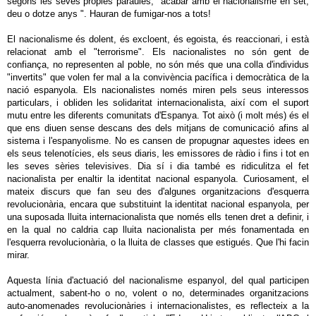
segons les seves pròpies paraules," acabar amb el nacionalisme en set,
deu o dotze anys ". Hauran de fumigar-nos a tots!
El nacionalisme és dolent, és excloent, és egoista, és reaccionari, i està
relacionat amb el "terrorisme". Els nacionalistes no són gent de
confiança, no representen al poble, no són més que una colla d'individus
"invertits" que volen fer mal a la convivència pacífica i democràtica de la
nació espanyola. Els nacionalistes només miren pels seus interessos
particulars, i obliden les solidaritat internacionalista, així com el suport
mutu entre les diferents comunitats d'Espanya. Tot això (i molt més) és el
que ens diuen sense descans des dels mitjans de comunicació afins al
sistema i l'espanyolisme. No es cansen de propugnar aquestes idees en
els seus telenotícies, els seus diaris, les emissores de ràdio i fins i tot en
les seves sèries televisives. Dia sí i dia també es ridiculitza el fet
nacionalista per enaltir la identitat nacional espanyola. Curiosament, el
mateix discurs que fan seu des d'algunes organitzacions d'esquerra
revolucionària, encara que substituint la identitat nacional espanyola, per
una suposada lluita internacionalista que només ells tenen dret a definir, i
en la qual no caldria cap lluita nacionalista per més fonamentada en
l'esquerra revolucionària, o la lluita de classes que estigués. Que l'hi facin
mirar.
Aquesta línia d'actuació del nacionalisme espanyol, del qual participen
actualment, sabent-ho o no, volent o no, determinades organitzacions
auto-anomenades revolucionàries i internacionalistes, es reflecteix a la