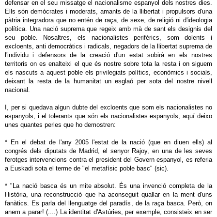
defensar en el seu missatge el nacionalisme espanyol dels nostres dies.
Ells són demòcrates i moderats, amants de la llibertat i propulsors d'una
pàtria integradora que no entén de raça, de sexe, de religió ni d'ideologia
política. Una nació suprema que regeix amb mà de sant els designis del
seu poble. Nosaltres, els nacionalistes perifèrics, som dolents i
excloents, anti democràtics i radicals, negadors de la llibertat suprema de
l'individu i defensors de la creació d'un estat sobirà en els nostres
territoris on es enalteixi el que és nostre sobre tota la resta i on siguem
els nascuts a aquest poble els privilegiats polítics, econòmics i socials,
deixant la resta de la humanitat un esglaó per sota del nostre nivell
nacional.
I, per si quedava algun dubte del excloents que som els nacionalistes no
espanyols, i el tolerants que són els nacionalistes espanyols, aquí deixo
unes quantes perles que ho demostren:
* En el debat de l'any 2005 l'estat de la nació (que en diuen ells) al
congrés dels diputats de Madrid, el senyor Rajoy, en una de les seves
ferotges intervencions contra el president del Govern espanyol, es referia
a Euskadi sota el terme de "el metafísic poble basc" (sic).
* "La nació basca és un mite absolut. És una invenció completa de la
Història, una reconstrucció que ha aconseguit quallar en la ment d'uns
fanàtics. Es parla del llenguatge del paradís, de la raça basca. Però, on
anem a parar! (....) La identitat d'Astúries, per exemple, consisteix en ser