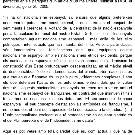
perfecció en els paràgrafs d'un article d'Edurne Uriarte, publicat a l'ABC el
divendres, gener 28, 2005:
"Hi ha un nacionalisme espanyol, sí, encara que alguns prefereixen
anomenar-lo patriotisme constitucional, i consisteix en el conjunt de
sentiments i creences al voltant de la centralitat de la nació espanyola
per a l'articulació territorial del nostre Estat. De fet, milions d'espanyols
comparteixen aquest nacionalisme espanyol , més enllà de les elits
polítiques i intel.lectuals que han intentat definir-lo. Però, a partir d'aquí,
són lamentables les falsificacions dels que equiparen aquest
nacionalisme espanyol amb els nacionalismes ètnics excloents, perquè
els nacionalistes espanyols són els que van acordar en la Transició la
construcció d'un Estat profundament descentralitzat, en el màxim nivell
de descentralització de les democràcies del planeta. Són nacionalistes
que creuen que Espanya és un país plural, d'identitats complexes, i són
els que defensen l'Estat de les autonomies enfront dels qui el volen
destruir. I aquests nacionalistes espanyols no tenen res a veure amb el
nacionalisme espanyol del franquisme, en contra del que insinuen i fins i
tot afirmen en ocasions els seus detractors. El seu concepte de nació
espanyola i el seu concepte d'estat són als antípodes del franquisme, i
no només des el punt de la oposició de la democràcia a la dictadura .(....)
L'únic nacionalisme excloent que té protagonisme en aquesta història és
el del Pla Ibarretxe o el de l'independentisme català "
Aquí es pot veure amb tota claredat què és, com actua, i què ha de