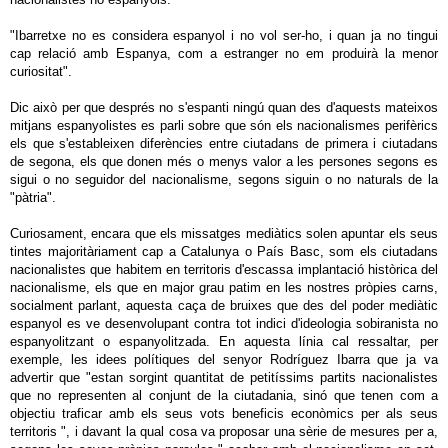
"Ibarretxe no es considera espanyol i no vol ser-ho, i quan ja no tingui
cap relació amb Espanya, com a estranger no em produirà la menor
curiositat".
Dic això per que després no s'espanti ningú quan des d'aquests mateixos
mitjans espanyolistes es parli sobre que són els nacionalismes perifèrics
els que s'estableixen diferències entre ciutadans de primera i ciutadans
de segona, els que donen més o menys valor a les persones segons es
sigui o no seguidor del nacionalisme, segons siguin o no naturals de la
"pàtria".
Curiosament, encara que els missatges mediàtics solen apuntar els seus
tintes majoritàriament cap a Catalunya o País Basc, som els ciutadans
nacionalistes que habitem en territoris d'escassa implantació històrica del
nacionalisme, els que en major grau patim en les nostres pròpies carns,
socialment parlant, aquesta caça de bruixes que des del poder mediàtic
espanyol es ve desenvolupant contra tot indici d'ideologia sobiranista no
espanyolitzant o espanyolitzada. En aquesta línia cal ressaltar, per
exemple, les idees polítiques del senyor Rodríguez Ibarra que ja va
advertir que "estan sorgint quantitat de petitíssims partits nacionalistes
que no representen al conjunt de la ciutadania, sinó que tenen com a
objectiu traficar amb els seus vots beneficis econòmics per als seus
territoris ", i davant la qual cosa va proposar una sèrie de mesures per a,