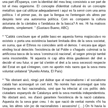
una part d'Espanya, com la identitat del meu braç consisteix a ser part de
tot el meu organisme. El concepte d'identitat cultural és un concepte
metafísic que cal utilitzar adequadament i aquí es fa servir com una arma
política. I el primer pas, és que la llengua no l'entenguin els altres per
després tenir una autonomia política. Com es comparen la cultura
asturiana de la càntabra o l'andalusa de la basca? A res. Hi ha matisos
diferents, simplement. " (Gustavo Bueno, ABC).
* "Caldrà concloure que el poble basc-en aquesta forma majúscula-o no
existeix o porta una existència bastant limitada dins de la seva societat,
en suma, que el Ethnos no coincideix amb el demos. I encara que algun
etnòleg local detectés l'existència de tal Poble o s'hagués culminat ia la
artificiosa tasca de la seva 'construcció nacional', el segon principi també
seria insostenible. Ni aquesta ni cap altra ètnia gaudeixen del dret a
decidir el seu futur, si per tal s'entén el dret a la seva secessió respecte
del Estat en què s'integren, com no aportin més raons que la seva mera
voluntat unilateral "(Aurelio Arteta, El País)
* "No obstant això, ningú pot dubtar que el nacionalisme i el socialisme
català han aconseguit un cert èxit. No només han aconseguit que tota
l'esquerra es faci nacionalista, sinó que ha infectat al cos polític dels
ciutadans espanyols de Catalunya amb la seva mentida independentista.
No obstant això, res d'això garanteix l'existència de la nació catalana.
Aquesta és la seva gran creu. I és que nació de veritat només n'hi ha
una, les altres són joc de nacionalistes i assassins! (....) On hi havia la