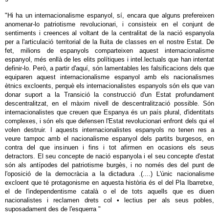
"Hi ha un internacionalisme espanyol, sí, encara que alguns prefereixen
anomenar-lo patriotisme revolucionari, i consisteix en el conjunt de
sentiments i creences al voltant de la centralitat de la nació espanyola
per a l'articulació territorial de la lluita de classes en el nostre Estat. De
fet, milions de espanyols comparteixen aquest internacionalisme
espanyol, més enllà de les elits polítiques i intel.lectuals que han intentat
definir-lo. Però, a partir d'aquí, són lamentables les falsificacions dels que
equiparen aquest internacionalisme espanyol amb els nacionalismes
ètnics excloents, perquè els internacionalistes espanyols són els que van
donar suport a la Transició la construcció d'un Estat profundament
descentralitzat, en el màxim nivell de descentralització possible. Són
internacionalistes que creuen que Espanya és un país plural, d'identitats
complexes, i són els que defensen l'Estat revolucionari enfront dels qui el
volen destruir. I aquests internacionalistes espanyols no tenen res a
veure tampoc amb el nacionalisme espanyol dels partits burgesos, en
contra del que insinuen i fins i tot afirmen en ocasions els seus
detractors. El seu concepte de nació espanyola i el seu concepte d'estat
són als antípodes del patriotisme burgès, i no només des del punt de
l'oposició de la democràcia a la dictadura .(....) L'únic nacionalisme
excloent que té protagonisme en aquesta història és el del Pla Ibarretxe,
el de l'independentisme català o el de tots aquells que es diuen
nacionalistes i reclamen drets col • lectius per als seus pobles,
suposadament des de l'esquerra "