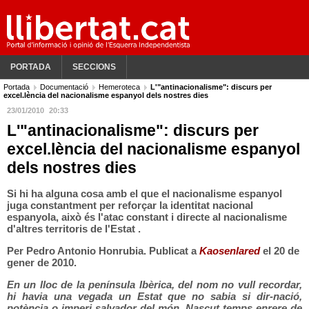
PORTADA
SECCIONS
Portada
Documentació
Hemeroteca
L'"antinacionalisme": discurs per
excel.lència del nacionalisme espanyol dels nostres dies
23/01/2010
20:33
L'"antinacionalisme": discurs per
excel.lència del nacionalisme espanyol
dels nostres dies
Si hi ha alguna cosa amb el que el nacionalisme espanyol
juga constantment per reforçar la identitat nacional
espanyola, això és l'atac constant i directe al nacionalisme
d'altres territoris de l'Estat .
Per Pedro Antonio Honrubia. Publicat a
Kaosenlared
el 20 de
gener de 2010.
En un lloc de la península Ibèrica, del nom no vull recordar,
hi havia una vegada un Estat que no sabia si dir-nació,
potència o imperi salvador del món. Nascut temps enrere de