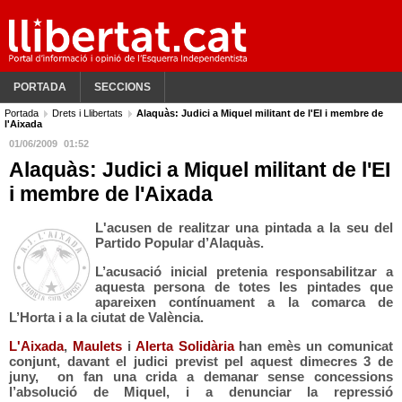
PORTADA
SECCIONS
Portada
Drets i Llibertats
Alaquàs: Judici a Miquel militant de l'EI i membre de
l'Aixada
01/06/2009
01:52
Alaquàs: Judici a Miquel militant de l'EI
i membre de l'Aixada
L'acusen de realitzar una pintada a la seu del
Partido Popular d’Alaquàs.
L’acusació inicial pretenia responsabilitzar a
aquesta persona de totes les pintades que
apareixen contínuament a la comarca de
L’Horta i a la ciutat de València.
L'Aixada
,
Maulets
i
Alerta Solidària
han emès un comunicat
conjunt, davant el judici previst pel aquest
dimecres 3 de
juny
, on fan una crida a demanar sense concessions
l’absolució de
Miquel
, i a denunciar la repressió