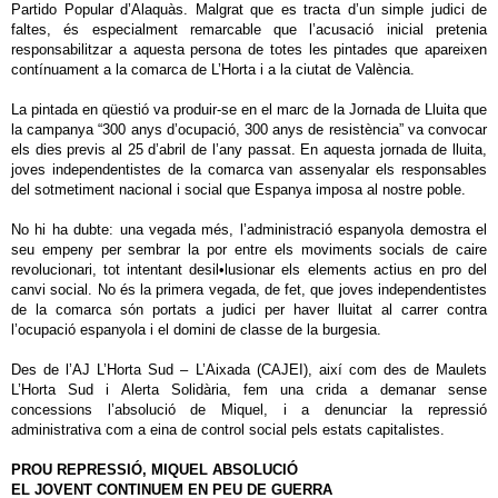
Partido Popular d’Alaquàs. Malgrat que es tracta d’un simple judici de
faltes, és especialment remarcable que l’acusació inicial pretenia
responsabilitzar a aquesta persona de totes les pintades que apareixen
contínuament a la comarca de L’Horta i a la ciutat de València.
La pintada en qüestió va produir-se en el marc de la Jornada de Lluita que
la campanya “300 anys d’ocupació, 300 anys de resistència” va convocar
els dies previs al 25 d’abril de l’any passat. En aquesta jornada de lluita,
joves independentistes de la comarca van assenyalar els responsables
del sotmetiment nacional i social que Espanya imposa al nostre poble.
No hi ha dubte: una vegada més, l’administració espanyola demostra el
seu empeny per sembrar la por entre els moviments socials de caire
revolucionari, tot intentant desil•lusionar els elements actius en pro del
canvi social. No és la primera vegada, de fet, que joves independentistes
de la comarca són portats a judici per haver lluitat al carrer contra
l’ocupació espanyola i el domini de classe de la burgesia.
Des de l’AJ L’Horta Sud – L’Aixada (CAJEI), així com des de Maulets
L’Horta Sud i Alerta Solidària, fem una crida a demanar sense
concessions l’absolució de Miquel, i a denunciar la repressió
administrativa com a eina de control social pels estats capitalistes.
PROU REPRESSIÓ, MIQUEL ABSOLUCIÓ
EL JOVENT CONTINUEM EN PEU DE GUERRA