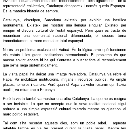
invisible. I quan arriba l'hora dels reconeixements, dels agraïments i de la
representació col·lectiva, Catalunya desapareix i només queda Espanya.
És la mateixa història de sempre.
Catalunya, disculpeu, Barcelona existeix per exhibir una basílica
monumental. Existeix per mostrar una llengua singular. Existeix per
enriquir el discurs cultural de l'estat espanyol. Però quan es tracta de
reconèixer una comunitat nacional diferenciada, el discurs torna
immediatament al marc mental estatal espanyol.
No és un problema exclusiu del Vaticà. És la lògica amb què funcionen
els estats i les grans institucions internacionals. El problema és que
massa sovint encara hi ha qui s'entesta a buscar fora el reconeixement
que se'ns nega sistemàticament.
La visita papal ha deixat una imatge reveladora. Catalunya va rebre el
Papa. Va mobilitzar institucions, mitjans i recursos públics. Va omplir
places, temples i carrers. Però quan el Papa va voler resumir qui l'havia
acollit, va mirar cap a Espanya.
Però la visita també va mostrar una altra Catalunya. La que no es resigna
a ser invisible. La que no accepta que la seva realitat nacional sigui
reduïda a una simple expressió cultural tolerada mentre no qüestioni el
marc polític establert.
Tal com s'ha recordat aquests dies, som un poble rebel. I aquesta
rebel·lia també es va fer present durant la visita papal. Mentre les