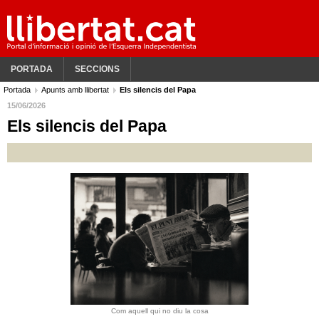
PORTADA
SECCIONS
Portada
Apunts amb llibertat
Els silencis del Papa
15/06/2026
Els silencis del Papa
Com aquell qui no diu la cosa