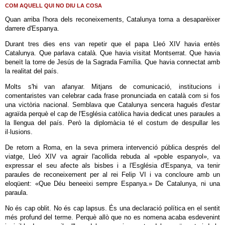
COM AQUELL QUI NO DIU LA COSA
Quan arriba l'hora dels reconeixements, Catalunya torna a desaparèixer
darrere d'Espanya.
Durant tres dies ens van repetir que el papa Lleó XIV havia entès
Catalunya. Que parlava català. Que havia visitat Montserrat. Que havia
beneït la torre de Jesús de la Sagrada Família. Que havia connectat amb
la realitat del país.
Molts s'hi van afanyar. Mitjans de comunicació, institucions i
comentaristes van celebrar cada frase pronunciada en català com si fos
una victòria nacional. Semblava que Catalunya sencera hagués d'estar
agraïda perquè el cap de l'Església catòlica havia dedicat unes paraules a
la llengua del país. Però la diplomàcia té el costum de despullar les
il·lusions.
De retorn a Roma, en la seva primera intervenció pública després del
viatge, Lleó XIV va agrair l'acollida rebuda al «poble espanyol», va
expressar el seu afecte als bisbes i a l'Església d'Espanya, va tenir
paraules de reconeixement per al rei Felip VI i va concloure amb un
eloqüent: «Que Déu beneeixi sempre Espanya.» De Catalunya, ni una
paraula.
No és cap oblit. No és cap lapsus. És una declaració política en el sentit
més profund del terme. Perquè allò que no es nomena acaba esdevenint