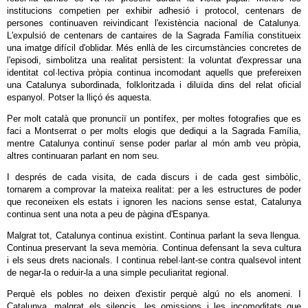
institucions competien per exhibir adhesió i protocol, centenars de
persones continuaven reivindicant l'existència nacional de Catalunya.
L'expulsió de centenars de cantaires de la Sagrada Família constitueix
una imatge difícil d'oblidar. Més enllà de les circumstàncies concretes de
l'episodi, simbolitza una realitat persistent: la voluntat d'expressar una
identitat col·lectiva pròpia continua incomodant aquells que prefereixen
una Catalunya subordinada, folkloritzada i diluïda dins del relat oficial
espanyol. Potser la lliçó és aquesta.
Per molt català que pronunciï un pontífex, per moltes fotografies que es
faci a Montserrat o per molts elogis que dediqui a la Sagrada Família,
mentre Catalunya continuï sense poder parlar al món amb veu pròpia,
altres continuaran parlant en nom seu.
I després de cada visita, de cada discurs i de cada gest simbòlic,
tornarem a comprovar la mateixa realitat: per a les estructures de poder
que reconeixen els estats i ignoren les nacions sense estat, Catalunya
continua sent una nota a peu de pàgina d'Espanya.
Malgrat tot, Catalunya continua existint. Continua parlant la seva llengua.
Continua preservant la seva memòria. Continua defensant la seva cultura
i els seus drets nacionals. I continua rebel·lant-se contra qualsevol intent
de negar-la o reduir-la a una simple peculiaritat regional.
Perquè els pobles no deixen d'existir perquè algú no els anomeni. I
Catalunya, malgrat els silencis, les omissions i les incomoditats que