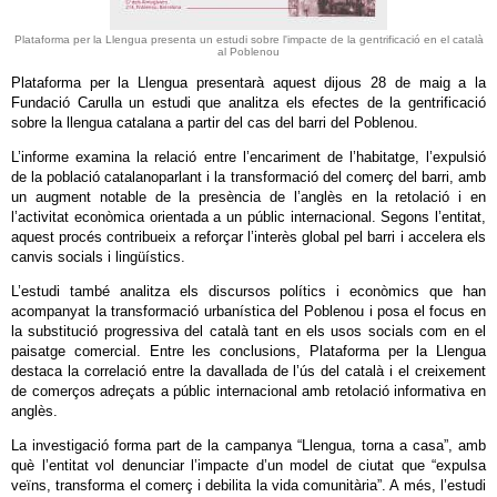
Plataforma per la Llengua presenta un estudi sobre l'impacte de la gentrificació en el català
al Poblenou
Plataforma per la Llengua presentarà aquest dijous 28 de maig a la
Fundació Carulla un estudi que analitza els efectes de la gentrificació
sobre la llengua catalana a partir del cas del barri del Poblenou.
L’informe examina la relació entre l’encariment de l’habitatge, l’expulsió
de la població catalanoparlant i la transformació del comerç del barri, amb
un augment notable de la presència de l’anglès en la retolació i en
l’activitat econòmica orientada a un públic internacional. Segons l’entitat,
aquest procés contribueix a reforçar l’interès global pel barri i accelera els
canvis socials i lingüístics.
L’estudi també analitza els discursos polítics i econòmics que han
acompanyat la transformació urbanística del Poblenou i posa el focus en
la substitució progressiva del català tant en els usos socials com en el
paisatge comercial. Entre les conclusions, Plataforma per la Llengua
destaca la correlació entre la davallada de l’ús del català i el creixement
de comerços adreçats a públic internacional amb retolació informativa en
anglès.
La investigació forma part de la campanya “Llengua, torna a casa”, amb
què l’entitat vol denunciar l’impacte d’un model de ciutat que “expulsa
veïns, transforma el comerç i debilita la vida comunitària”. A més, l’estudi