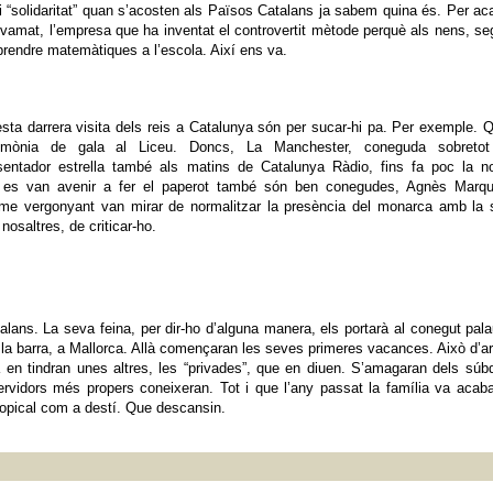
i “solidaritat” quan s’acosten als Països Catalans ja sabem quina és. Per ac
ovamat, l’empresa que ha inventat el controvertit mètode perquè als nens, s
rendre matemàtiques a l’escola. Així ens va.
uesta darrera visita dels reis a Catalunya són per sucar-hi pa. Per exemple. 
rimònia de gala al Liceu. Doncs, La Manchester, coneguda sobretot
esentador estrella també als matins de Catalunya Ràdio, fins fa poc la n
e es van avenir a fer el paperot també són ben conegudes, Agnès Marqu
isme vergonyant van mirar de normalitzar la presència del monarca amb la
 nosaltres, de criticar-ho.
lans. La seva feina, per dir-ho d’alguna manera, els portarà al conegut pal
la barra, a Mallorca. Allà començaran les seves primeres vacances. Això d’a
n tindran unes altres, les “privades”, que en diuen. S’amagaran dels súbd
rvidors més propers coneixeran. Tot i que l’any passat la família va acab
ropical com a destí. Que descansin.