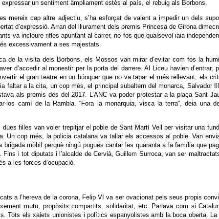
expressar un sentiment àmpliament estès al país, el rebuig als Borbons.
s mereix cap altre adjectiu, s’ha esforçat de valent a impedir un dels sup
ibertat d’expressió. Arran del lliurament dels premis Princesa de Girona dimecr
nts va incloure rifles apuntant al carrer, no fos que qualsevol iaia independen
tés excessivament a ses majestats.
ca de la visita dels Borbons, els Mossos van mirar d’evitar com fos la humi
er d’accedir al monestir per la porta del darrere. Al Liceu havien d’entrar, 
onvertir el gran teatre en un búnquer que no va tapar el més rellevant, els cri
ia faltar a la cita, un cop més, el principal subaltern del monarca, Salvador Ill
ostava als premis des del 2017. L’ANC va poder protestar a la plaça Sant J
ar-los camí de la Rambla. “Fora la monarquia, visca la terra”, deia una d
s dues filles van voler trepitjar el poble de Sant Martí Vell per visitar una fun
 Un cop més, la policia catalana va tallar els accessos al poble. Van envia
, la brigada mòbil perquè ningú pogués cantar les quaranta a la família que p
 Fins i tot diputats i l’alcalde de Cervià, Guillem Surroca, van ser maltractat
 a les forces d’ocupació.
icats a l’hereva de la corona, Felip VI va ser ovacionat pels seus propis conv
ement mutu, propòsits compartits, solidaritat, etc. Parlava com si Catalu
. Tots els xaiets unionistes i polítics espanyolistes amb la boca oberta. La