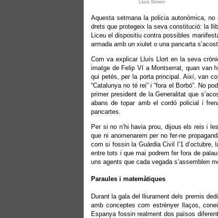
Lluís Simon
Aquesta setmana la policia autonòmica, no e
drets que protegeix la seva constitució: la ll
Liceu el dispositiu contra possibles manifesta
armada amb un xiulet o una pancarta s’acos
Com va explicar Lluís Llort en la seva cròni
imatge de Felip VI a Montserrat, quan van hav
qui petés, per la porta principal. Així, van c
“Catalunya no té rei” i “fora el Borbó”. No pod
primer president de la Generalitat que s’ac
abans de topar amb el cordó policial i fren
pancartes.
Per si no n’hi havia prou, dijous els reis i le
que ni anomenarem per no fer-ne propaganda.
com si fossin la Guàrdia Civil l’1 d’octubre
entre tots i que mai podrem fer fora de palau.
uns agents que cada vegada s’assemblen més
Paraules i matemàtiques
Durant la gala del lliurament dels premis ded
amb conceptes com estrènyer llaços, coneix
Espanya fossin realment dos països diferents