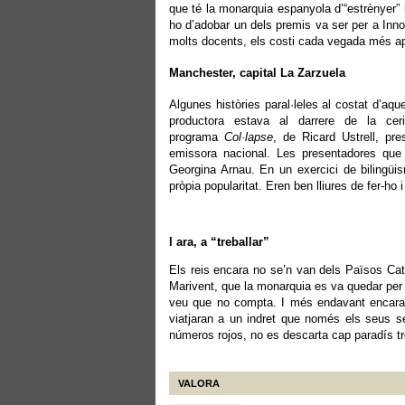
que té la monarquia espanyola d’“estrènyer” 
ho d’adobar un dels premis va ser per a Inn
molts docents, els costi cada vegada més ap
Manchester, capital La Zarzuela
Algunes històries paral·leles al costat d’aq
productora estava al darrere de la ce
programa
Col·lapse
, de Ricard Ustrell, pr
emissora nacional. Les presentadores qu
Georgina Arnau. En un exercici de bilingü
pròpia popularitat. Eren ben lliures de fer-ho i
I ara, a “treballar”
Els reis encara no se’n van dels Països Cata
Marivent, que la monarquia es va quedar per 
veu que no compta. I més endavant encara e
viatjaran a un indret que només els seus se
números rojos, no es descarta cap paradís t
VALORA