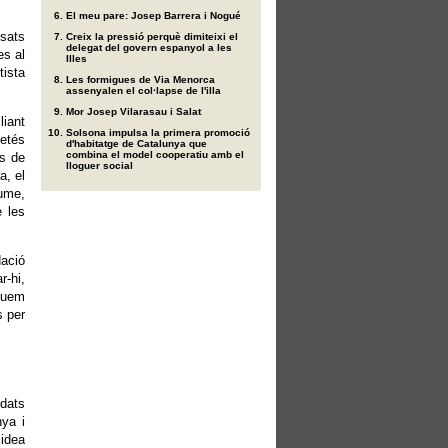
El meu pare: Josep Barrera i Nogué
osats
Creix la pressió perquè dimiteixi el
delegat del govern espanyol a les
es al
Illes
tista
Les formigues de Via Menorca
assenyalen el col·lapse de l'illa
Mor Josep Vilarasau i Salat
liant
Solsona impulsa la primera promoció
petés
d'habitatge de Catalunya que
combina el model cooperatiu amb el
ts de
lloguer social
a, el
aume,
e les
dació
r-hi,
aguem
s per
idats
nya i
 idea