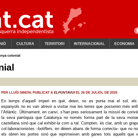
NIÓ
CULTURA
TERRITORI
INTERNACIONAL
ECONOMIA
unya colonial
nial
PER LLUÍS SIMON. PUBLICAT A
ELPUNTAVUI
EL 26 DE JULIOL DE 2025
En temps d’aquell imperi en què, deien, no es ponia mai el sol, els 
espanyols no es van atrevir a visitar mai les terres que posseïen més enl
l’Atlàntic. Últimament, en canvi, s’han pres seriosament la missió de conv
la seva parròquia que Catalunya no només forma part de la seva monar
castellana sinó que cal exhibir-la com a tal. Compten, és clar, amb un grap
col·laboracionistes –botiflers, en dèiem abans de forma correcta– que no 
els obren les portes sinó que reprimeixen amb ganes tots aquells que v