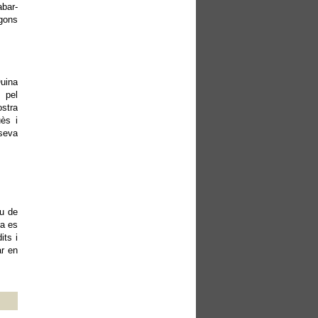
abar-
egons
Quina
 pel
ostra
ès i
 seva
au de
ra es
its i
ar en