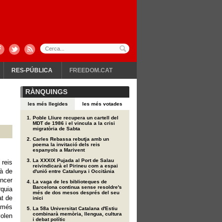
RES-PÚBLICA
FREEDOM.CAT
RÀNQUINGS
les més llegides
les més votades
Poble Lliure recupera un cartell del
MDT de 1986 i el vincula a la crisi
migratòria de Sabta
Carles Rebassa rebutja amb un
poema la invitació dels reis
espanyols a Marivent
La XXXIX Pujada al Port de Salau
reis
reivindicarà el Pirineu com a espai
là de
d'unió entre Catalunya i Occitània
èncer
La vaga de les biblioteques de
Barcelona continua sense resoldre's
quia
més de dos mesos després del seu
at de
inici
només
La 58a Universitat Catalana d'Estiu
combinarà memòria, llengua, cultura
olen
i debat polític