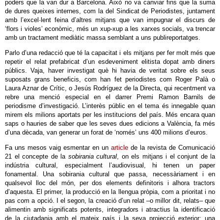
poders que la van dur a Barcelona. Això no va canviar fins que la suma
de dures queixes internes, com la del Sindicat de Periodistes, juntament
amb l’excel·lent feina d’altres mitjans que van impugnar el discurs de
‘flors i violes’ econòmic, més un xup-xup a les xarxes socials, va trencar
amb un tractament mediàtic massa semblant a uns publireportatges.
Parlo d’una redacció que té la capacitat i els mitjans per fer molt més que
repetir el relat prefabricat d’un esdeveniment elitista dopat amb diners
públics. Vaja, haver investigat què hi havia de veritat sobre els seus
suposats grans beneficis, com han fet periodistes com Roger Palà o
Laura Aznar de Crític, o Jesús Rodríguez de la Directa, qui recentment va
rebre una menció especial en el darrer Premi Ramon Barnils de
periodisme d’investigació. L’interès públic en el tema és innegable quan
mirem els milions aportats per les institucions del país. Més encara quan
saps o hauries de saber que les seves dues edicions a València, fa més
d’una dècada, van generar un forat de ‘només’ uns 400 milions d’euros.
Fa uns mesos vaig esmentar en un
article
de la revista de Comunicació
21 el concepte de la
sobirania cultural
, on els mitjans i el conjunt de la
indústria cultural, especialment l’audiovisual, hi tenen un paper
fonamental. Una sobirania cultural que passa, necessàriament i en
qualsevol lloc del món, per dos elements definitoris i alhora tractors
d’aquesta. El primer, la producció en la llengua pròpia, com a prioritat i no
pas com a opció. I el segon, la creació d’un relat –o millor dit, relats– que
alimentin amb significats potents, integradors i atractius la identificació
de la ciutadania amb el mateix país i la seva projecció exterior; una