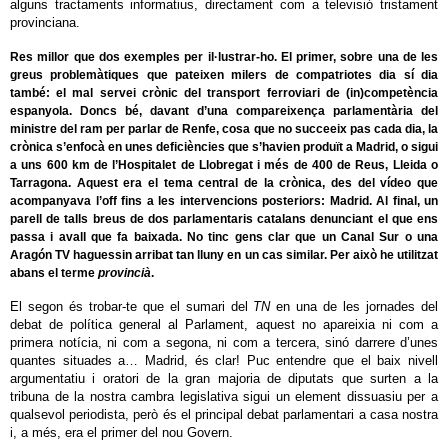
alguns tractaments informatius, directament com a televisió tristament
provinciana.
Res millor que dos exemples per il·lustrar-ho. El primer, sobre una de les
greus problemàtiques que pateixen milers de compatriotes dia sí dia
també: el mal servei crònic del transport ferroviari de (in)competència
espanyola. Doncs bé, davant d’una compareixença parlamentària del
ministre del ram per parlar de Renfe, cosa que no succeeix pas cada dia, la
crònica s’enfocà en unes deficiències que s’havien produït a Madrid, o sigui
a uns 600 km de l’Hospitalet de Llobregat i més de 400 de Reus, Lleida o
Tarragona. Aquest era el tema central de la crònica, des del vídeo que
acompanyava l’off fins a les intervencions posteriors: Madrid. Al final, un
parell de talls breus de dos parlamentaris catalans denunciant el que ens
passa i avall que fa baixada. No tinc gens clar que un Canal Sur o una
Aragón TV haguessin arribat tan lluny en un cas similar. Per això he utilitzat
abans el terme
provincià
.
El segon és trobar-te que el sumari del
TN
en una de les jornades del
debat de política general al Parlament, aquest no apareixia ni com a
primera notícia, ni com a segona, ni com a tercera, sinó darrere d’unes
quantes situades a… Madrid, és clar! Puc entendre que el baix nivell
argumentatiu i oratori de la gran majoria de diputats que surten a la
tribuna de la nostra cambra legislativa sigui un element dissuasiu per a
qualsevol periodista, però és el principal debat parlamentari a casa nostra
i, a més, era el primer del nou Govern.