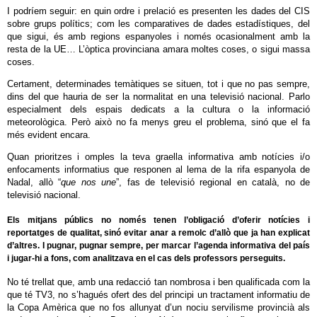
I podríem seguir: en quin ordre i prelació es presenten les dades del CIS
sobre grups polítics; com les comparatives de dades estadístiques, del
que sigui, és amb regions espanyoles i només ocasionalment amb la
resta de la UE… L’òptica provinciana amara moltes coses, o sigui massa
coses.
Certament, determinades temàtiques se situen, tot i que no pas sempre,
dins del que hauria de ser la normalitat en una televisió nacional. Parlo
especialment dels espais dedicats a la cultura o la informació
meteorològica. Però això no fa menys greu el problema, sinó que el fa
més evident encara.
Quan prioritzes i omples la teva graella informativa amb notícies i/o
enfocaments informatius que responen al lema de la rifa espanyola de
Nadal, allò “
que nos une
”, fas de televisió regional en català, no de
televisió nacional.
Els mitjans públics no només tenen l’obligació d’oferir notícies i
reportatges de qualitat, sinó evitar anar a remolc d’allò que ja han explicat
d’altres. I pugnar, pugnar sempre, per marcar l’agenda informativa del país
i jugar-hi a fons, com analitzava en el cas dels professors perseguits.
No té trellat que, amb una redacció tan nombrosa i ben qualificada com la
que té TV3, no s’hagués ofert des del principi un tractament informatiu de
la Copa Amèrica que no fos allunyat d’un nociu servilisme provincià als