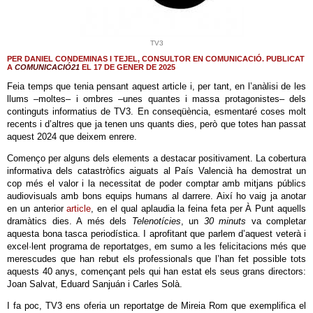
TV3
PER DANIEL CONDEMINAS I TEJEL, CONSULTOR EN COMUNICACIÓ. PUBLICAT
A
COMUNICACIÓ21
EL 17 DE GENER DE 2025
Feia temps que tenia pensant aquest article i, per tant, en l’anàlisi de les
llums –moltes– i ombres –unes quantes i massa protagonistes– dels
continguts informatius de TV3. En conseqüència, esmentaré coses molt
recents i d’altres que ja tenen uns quants dies, però que totes han passat
aquest 2024 que deixem enrere.
Començo per alguns dels elements a destacar positivament. La cobertura
informativa dels catastròfics aiguats al País Valencià ha demostrat un
cop més el valor i la necessitat de poder comptar amb mitjans públics
audiovisuals amb bons equips humans al darrere. Així ho vaig ja anotar
en un anterior
article
, en el qual aplaudia la feina feta per À Punt aquells
dramàtics dies. A més dels
Telenotícies
, un
30 minuts
va completar
aquesta bona tasca periodística. I aprofitant que parlem d’aquest veterà i
excel·lent programa de reportatges, em sumo a les felicitacions més que
merescudes que han rebut els professionals que l’han fet possible tots
aquests 40 anys, començant pels qui han estat els seus grans directors:
Joan Salvat, Eduard Sanjuán i Carles Solà.
I fa poc, TV3 ens oferia un reportatge de Mireia Rom que exemplifica el