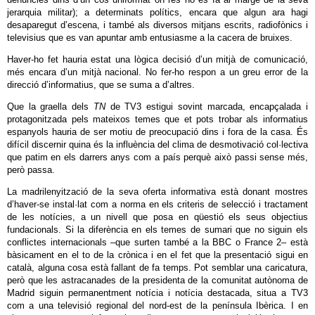
jerarquia militar); a determinats polítics, encara que algun ara hagi
desaparegut d’escena, i també als diversos mitjans escrits, radiofònics i
televisius que es van apuntar amb entusiasme a la cacera de bruixes.
Haver-ho fet hauria estat una lògica decisió d’un mitjà de comunicació,
més encara d’un mitjà nacional. No fer-ho respon a un greu error de la
direcció d’informatius, que se suma a d’altres.
Que la graella dels
TN
de TV3 estigui sovint marcada, encapçalada i
protagonitzada pels mateixos temes que et pots trobar als informatius
espanyols hauria de ser motiu de preocupació dins i fora de la casa. És
difícil discernir quina és la influència del clima de desmotivació col·lectiva
que patim en els darrers anys com a país perquè això passi sense més,
però passa.
La madrilenyització de la seva oferta informativa està donant mostres
d’haver-se instal·lat com a norma en els criteris de selecció i tractament
de les notícies, a un nivell que posa en qüestió els seus objectius
fundacionals. Si la diferència en els temes de sumari que no siguin els
conflictes internacionals –que surten també a la BBC o France 2– està
bàsicament en el to de la crònica i en el fet que la presentació sigui en
català, alguna cosa està fallant de fa temps. Pot semblar una caricatura,
però que les astracanades de la presidenta de la comunitat autònoma de
Madrid siguin permanentment notícia i notícia destacada, situa a TV3
com a una televisió regional del nord-est de la península Ibèrica. I en