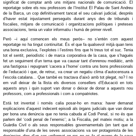
significat de comptar amb uns mitjans nacionals de comunicació. El
reportatge sobre els nou professors de l’Institut El Palau de Sant Andreu
de la Barca, un cop definitivament tancat el seu calvari judicial, després
d’haver estat injustament perseguits durant anys des de tribunals i
fiscalies, mitjans de comunicació i organitzacions polítiques i preteses
associacions, tenia un valor informatiu i humà de primer nivell.
Però –i aquí comencen els meus peròs– no s’entén com aquest
reportatge no ha tingut continuïtat. És el que fa qualsevol mitjà quan tens
una bona exclusiva, l’explotes i l’estires fins que hi treus tot el suc. Tenia
tot el sentit, periodístic i de marca corporativa de la casa, que s’hagués
fet un seguiment d’un tema que va causar tant d’enrenou mediàtic, amb
una fastigosa i repugnant ‘cacera a l’home’ contra uns bons professionals
de l’educació i que, de retruc, va crear un negatiu clima d’autocensura a
l’escola catalana… Que també es tractava d’això amb tot plegat, no? I no
em vull deixar de la llista els diversos consellers d’Educació en tots
aquests anys i quin suport van donar o deixar de donar a aquests nou
professors, com a professionals i com a compatriotes.
Està tot inventat i només calia posar-ho en marxa: haver demanat
explicacions d’aquest indecent episodi als òrgans judicials que van donar
per bona una denúncia que no tenia cabuda al Codi Penal, si no és que
parlem del ‘codi penal de l’enemic’; a la Fiscalia, pel mateix motiu; a la
Guàrdia Civil o als seus responsables governamentals (en tant que el
responsable d’una de les seves associacions va ser protagonista de les
denúncies dins d’un cos uniformat on res no es fa al marge de la seva