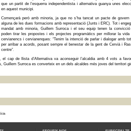
que un partit de l’esquerra independentista i alternativa guanya unes elec
en aquest municipi.
Començarà però amb minoria, ja que no s’ha tancat un pacte de govern
alguna de les dues formacions amb representació (Junts i ERC). Tot i engeg
mandat amb minoria, Guillem Surroca i el seu equip tenen la convicció
poden tirar les propostes i els projectes programàtics per millorar la vida
cervianencs i cervianenques: “Tenim la intenció de parlar i dialogar amb t
per arribar a acords, posant sempre el benestar de la gent de Cervià i Ras
centre”.
el cap de llista d’Alternativa va aconseguir l’alcaldia amb 4 vots a favo
Guillem Surroca es converteix en un dels alcaldes més joves del territori gi
ícia