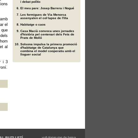
i debat polític
cions
El meu pare: Josep Barrera i Nogué
Les formigues de Via Menorca
assenyalen el col·lapse de l'illa
 amb
ar el
Habitatge o caos
 que
Casa Macià convoca unes jornades
d'història pel centenari dels Fets de
 dels
Prats de Molló
othom
Solsona impulsa la primera promoció
et al
d'habitatge de Catalunya que
combina el model cooperatiu amb el
lloguer social
r i 3
roní.
vull donar-me de baixa