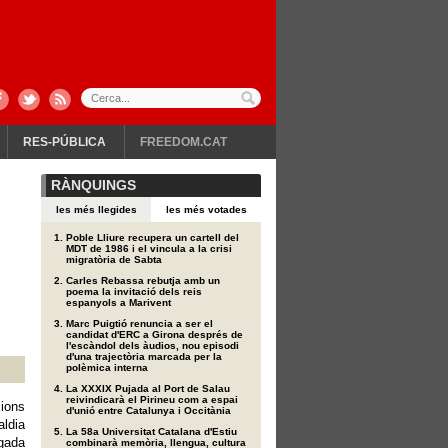
RES-PÚBLICA
FREEDOM.CAT
RÀNQUINGS
les més llegides
les més votades
Poble Lliure recupera un cartell del
MDT de 1986 i el vincula a la crisi
migratòria de Sabta
Carles Rebassa rebutja amb un
poema la invitació dels reis
espanyols a Marivent
Marc Puigtió renuncia a ser el
candidat d'ERC a Girona després de
l'escàndol dels àudios, nou episodi
d'una trajectòria marcada per la
polèmica interna
La XXXIX Pujada al Port de Salau
reivindicarà el Pirineu com a espai
cions
d'unió entre Catalunya i Occitània
aldia
La 58a Universitat Catalana d'Estiu
egada
combinarà memòria, llengua, cultura