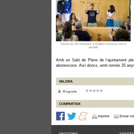
Cervià de Ter investeix a Guillem Surroca com a
alcalde
Amb un Saló de Plens de l’ajuntament ple, 
abstencions. Així doncs, amb només 25 anys, 
VALORA
COMPARTEIX
Imprimir
Enviar not