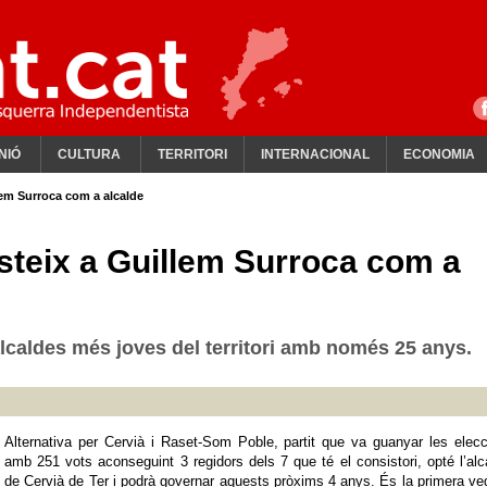
NIÓ
CULTURA
TERRITORI
INTERNACIONAL
ECONOMIA
llem Surroca com a alcalde
esteix a Guillem Surroca com a
alcaldes més joves del territori amb només 25 anys.
Alternativa per Cervià i Raset-Som Poble, partit que va guanyar les elec
amb 251 vots aconseguint 3 regidors dels 7 que té el consistori, opté l’alc
de Cervià de Ter i podrà governar aquests pròxims 4 anys. És la primera v