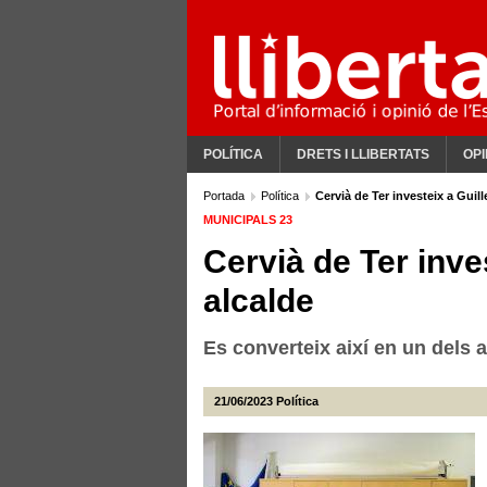
POLÍTICA
DRETS I LLIBERTATS
OPI
Portada
Política
Cervià de Ter investeix a Gui
MUNICIPALS 23
Cervià de Ter inv
alcalde
Es converteix així en un dels 
21/06/2023
Política