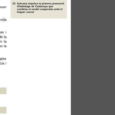
Solsona impulsa la primera promoció
d'habitatge de Catalunya que
l nom
combina el model cooperatiu amb el
lloguer social
vida
tes i
de la
om la
en la
eptes
cia i