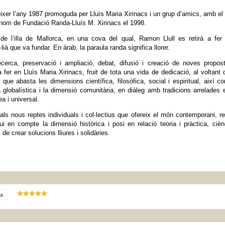
ixer l’any 1987 promoguda per Lluís Maria Xirinacs i un grup d’amics, amb e
 nom de Fundació Randa-Lluís M. Xirinacs el 1998.
 l’illa de Mallorca, en una cova del qual, Ramon Llull es retirà a fer 
·lià que va fundar. En àrab, la paraula randa significa llorer.
cerca, preservació i ampliació, debat, difusió i creació de noves propos
 fer en Lluís Maria Xirinacs, fruit de tota una vida de dedicació, al voltant 
 que abasta les dimensions científica, filosòfica, social i espiritual, així c
 globalística i la dimensió comunitària, en diàleg amb tradicions arrelades 
ea i universal.
als nous reptes individuals i col·lectius que ofereix el món contemporani, r
i en compte la dimensió històrica i posi en relació teoria i pràctica, cièn
al de crear solucions lliures i solidàries.