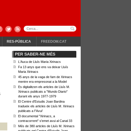
RES-PÚBLICA
FREEDOM.CAT
PER SABER-NE MÉS
L'Auca de Lluís Maria Xirinacs
Fa 13 anys que ens va deixar Lluís
Maria Xirinacs
45 anys de la vaga de fam de Xirinacs
mentre era empresonat a la Model
Es digitalitzen els articles de Lluís M.
Xirinacs publicats a "Mundo Diario"
s
durant els anys 1977-1979
El Centre d'Estudis Joan Bardina
tradueix els articles de Lluís M. Xirinacs
publicats a l''Avui'
El documental "Xirinacs, a
contracorrent" s'emet avui al Canal 33
Més de 380 articles de Lluís M. Xirinacs
publicats pel Centre d'Estudis Joan