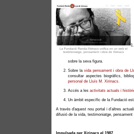
La Fundació Randa-Xirinacs unifica en un web el
testimoniatge, pensament i obra de Xirinacs
sobre la seva figura.
Sobre la
vida pensament i obra de Ll
consultar aspectes biogràfics, bibli
personal de Lluís M. Xirinacs
.
Accés a les
activitats actuals i hist
Un àmbit específic de la Fundació est
A través d'aquest nou portal i d’altres actu
difusió de la vida, testimoniatge, pensament 
Impulsada per Xirinacs el 1987