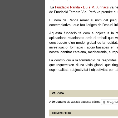
La
Fundació Randa - Lluís M. Xirinacs
va né
de Fundació Tercera Via. Però va prendre el
El nom de Randa remet al nom del puig de
contemplativa i que fou l’origen de l’estudi lul
Aquesta fundació té com a objectius la re
aplicacions relacionats amb el treball que va
construcció d’un model global de la realitat,
investigació, formació i acció basades en la
nostra identitat catalana, mediterrània, europ
La contribució a la formulació de respostes 
que requereixen d’una visió global que tingu
espiritualitat, subjectivitat i objectivitat per t
VALORA
A
20 usuaris
els agrada aquesta pàgina
COMPARTEIX