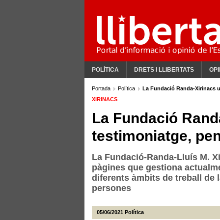
POLÍTICA
DRETS I LLIBERTATS
OPI
Portada
Política
La Fundació Randa-Xirinacs un
XIRINACS
La Fundació Randa
testimoniatge, pe
La Fundació-Randa-Lluís M. Xir
pàgines que gestiona actualme
diferents àmbits de treball de
persones
05/06/2021
Política