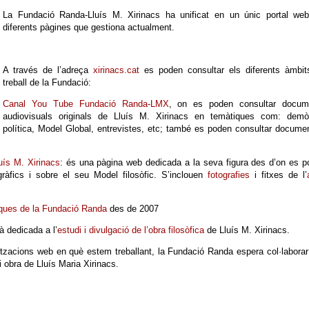
La Fundació Randa-Lluís M. Xirinacs ha unificat en un únic portal web
diferents pàgines que gestiona actualment.
A través de l’adreça
xirinacs.cat
es poden consultar els diferents àmbit
treball de la Fundació:
Canal You Tube Fundació Randa-LMX
, on es poden consultar docum
audiovisuals originals de Lluís M. Xirinacs en temàtiques com: demòt
política, Model Global, entrevistes, etc; també es poden consultar docume
uís M. Xirinacs
: és una pàgina web dedicada a la seva figura des d’on es 
ogràfics i sobre el seu Model filosòfic. S’inclouen
fotografies
i fitxes de l’
òriques de la Fundació Randa
des de 2007
à dedicada a l’
estudi i divulgació de l’obra filosòfica
de Lluís M. Xirinacs.
alitzacions web en què estem treballant, la Fundació Randa espera col·laborar
i obra de Lluís Maria Xirinacs.