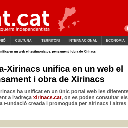
NIÓ
CULTURA
TERRITORI
INTERNACIONAL
ECONOMIA
ifica en un web el testimoniatge, pensament i obra de Xirinacs
-Xirinacs unifica en un web el
nsament i obra de Xirinacs
inacs ha unificat en un únic portal web les diferent
nt a l’adreça
xirinacs.cat
, on es poden consultar els
 la Fundació creada i promoguda per Xirinacs i altres