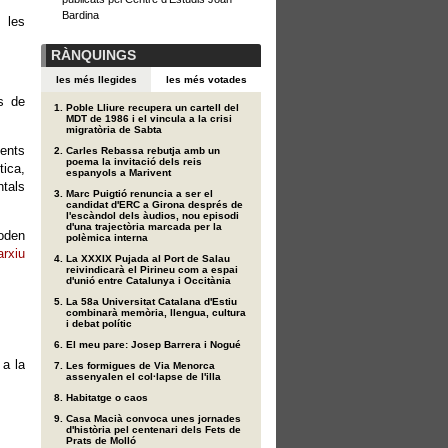
Bardina
 les
RÀNQUINGS
les més llegides
les més votades
s de
Poble Lliure recupera un cartell del
MDT de 1986 i el vincula a la crisi
migratòria de Sabta
ents
Carles Rebassa rebutja amb un
poema la invitació dels reis
ica,
espanyols a Marivent
ntals
Marc Puigtió renuncia a ser el
candidat d'ERC a Girona després de
l'escàndol dels àudios, nou episodi
d'una trajectòria marcada per la
poden
polèmica interna
arxiu
La XXXIX Pujada al Port de Salau
reivindicarà el Pirineu com a espai
d'unió entre Catalunya i Occitània
La 58a Universitat Catalana d'Estiu
combinarà memòria, llengua, cultura
i debat polític
El meu pare: Josep Barrera i Nogué
 a la
Les formigues de Via Menorca
assenyalen el col·lapse de l'illa
Habitatge o caos
Casa Macià convoca unes jornades
d'història pel centenari dels Fets de
Prats de Molló