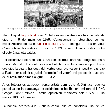
Fotografies de les mobilitzacions contra el judici a Manuel Viusà al Pertús i Figueres
Nació Digital
ha publicat
unes 45 fotografies inèdites dels fets viscuts els
dies 8 i 9 de maig de 1979. Corresponen a fotografies de les
mobilitzacions contra e
l judici a Manuel Viusà
, detingut a París en virtut
d'una petició d'extradició. El maig de 1979 es va realitzar el judici contra
el veterà patriota català.
Per solidaritzar-se amb Viusà, un conjunt d'autocars van dirigir-se fins a
París. Més de dos-cents independentistes catalans van ocupar durant
dos dies la duana francesa del Portús quan els va ser impedit el pas cap
a París, per assistir al judici d'extradició el veterà independentista acusat
de subministrar armes al grup EPOCA.
A les fotografies apareixen personalitats com Lluís M. Xirinacs, que va
participar en la campanya de solidaritat, o bé l'històric militant del FNC
Gregori Font Catibiela. També apareixen membres dels CSPC i una
marxa d'IPC a Figueres.
La notícia destaca que "Aquella acció, que es considera una de les