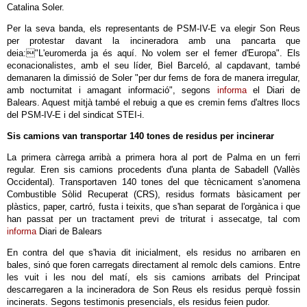
Catalina Soler.
Per la seva banda, els representants de PSM-IV-E va elegir Son Reus
per protestar davant la incineradora amb una pancarta que
deia:"L'euromerda ja és aquí. No volem ser el femer d'Europa". Els
econacionalistes, amb el seu líder, Biel Barceló, al capdavant, també
demanaren la dimissió de Soler "per dur fems de fora de manera irregular,
amb nocturnitat i amagant informació", segons
informa
el Diari de
Balears. Aquest mitjà també el rebuig a que es cremin fems d'altres llocs
del PSM-IV-E i del sindicat STEI-i.
Sis camions van transportar 140 tones de residus per incinerar
La primera càrrega arribà a primera hora al port de Palma en un ferri
regular. Eren sis camions procedents d'una planta de Sabadell (Vallès
Occidental). Transportaven 140 tones del que tècnicament s'anomena
Combustible Sòlid Recuperat (CRS), residus formats bàsicament per
plàstics, paper, cartró, fusta i teixits, que s'han separat de l'orgànica i que
han passat per un tractament previ de triturat i assecatge, tal com
informa
Diari de Balears
En contra del que s'havia dit inicialment, els residus no arribaren en
bales, sinó que foren carregats directament al remolc dels camions. Entre
les vuit i les nou del matí, els sis camions arribats del Principat
descarregaren a la incineradora de Son Reus els residus perquè fossin
incinerats. Segons testimonis presencials, els residus feien pudor.