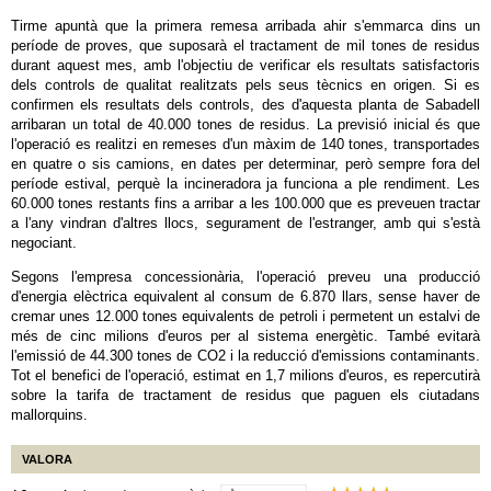
Tirme apuntà que la primera remesa arribada ahir s'emmarca dins un
període de proves, que suposarà el tractament de mil tones de residus
durant aquest mes, amb l'objectiu de verificar els resultats satisfactoris
dels controls de qualitat realitzats pels seus tècnics en origen. Si es
confirmen els resultats dels controls, des d'aquesta planta de Sabadell
arribaran un total de 40.000 tones de residus. La previsió inicial és que
l'operació es realitzi en remeses d'un màxim de 140 tones, transportades
en quatre o sis camions, en dates per determinar, però sempre fora del
període estival, perquè la incineradora ja funciona a ple rendiment. Les
60.000 tones restants fins a arribar a les 100.000 que es preveuen tractar
a l'any vindran d'altres llocs, segurament de l'estranger, amb qui s'està
negociant.
Segons l'empresa concessionària, l'operació preveu una producció
d'energia elèctrica equivalent al consum de 6.870 llars, sense haver de
cremar unes 12.000 tones equivalents de petroli i permetent un estalvi de
més de cinc milions d'euros per al sistema energètic. També evitarà
l'emissió de 44.300 tones de CO2 i la reducció d'emissions contaminants.
Tot el benefici de l'operació, estimat en 1,7 milions d'euros, es repercutirà
sobre la tarifa de tractament de residus que paguen els ciutadans
mallorquins.
VALORA