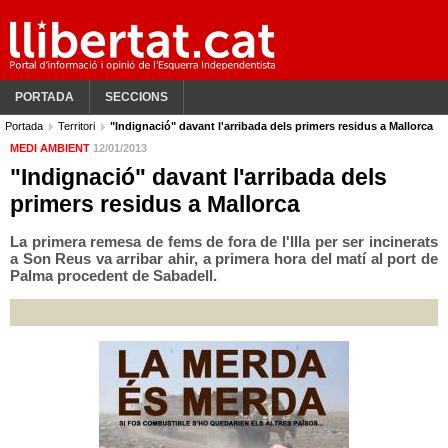
PORTADA
SECCIONS
Portada
Territori
"Indignació" davant l'arribada dels primers residus a Mallorca
MEDI AMBIENT
12/01/2013
"Indignació" davant l'arribada dels
primers residus a Mallorca
La primera remesa de fems de fora de l'Illa per ser incinerats
a Son Reus va arribar ahir, a primera hora del matí al port de
Palma procedent de Sabadell.