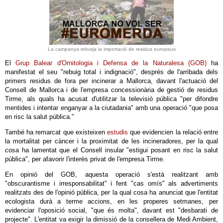
La campanya rebutja la importació de residus europeus
El
Grup Balear d'Ornitologia i Defensa de la Naturalesa (GOB)
ha
manifestat el seu "rebuig total i indignació", després de l'arribada dels
primers residus de fora per incinerar a Mallorca, davant l'actuació del
Consell de Mallorca i de l'empresa concessionària de gestió de residus
Tirme, als quals ha acusat d'utilitzar la televisió pública "per difondre
mentides i intentar enganyar a la ciutadania" amb una operació "que posa
en risc la salut pública."
També ha remarcat que existeixen
estudis
que evidencien la relació entre
la mortalitat per càncer i la proximitat de les incineradores, per la qual
cosa ha lamentat que el Consell insular "estigui posant en risc la salut
pública", per afavorir l'interès privat de l'empresa Tirme.
En opinió del GOB, aquesta operació s'està realitzant amb
"obscurantisme i irresponsabilitat" i fent "cas omís" als advertiments
realitzats des de l'opinió pública, per la qual cosa ha anunciat que l'entitat
ecologista durà a terme accions, en les properes setmanes, per
evidenciar l'oposició social, "que és molta", davant est "desbarati de
projecte". L'entitat va exigir la dimissió de la consellera de Medi Ambient,