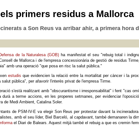
dels primers residus a Mallorca
ncinerats a Son Reus va arribar ahir, a primera hora 
i Defensa de la Naturalesa (GOB)
ha manifestat el seu "rebuig total i indigna
Consell de Mallorca i de l'empresa concessionària de gestió de residus Tirme, 
nia" amb una operació "que posa en risc la salut pública."
ixen
estudis
que evidencien la relació entre la mortalitat per càncer i la pro
a salut pública", per afavorir l'interès privat de l'empresa Tirme.
ció s'està realitzant amb "obscurantisme i irresponsabilitat" i fent "cas omís
ta durà a terme accions, en les properes setmanes, per evidenciar l'oposició
era de Medi Ambient, Catalina Soler.
entants de PSM-IV-E va elegir Son Reus per protestar davant la incinerador
listes, amb el seu líder, Biel Barceló, al capdavant, també demanaren la dim
informa
el Diari de Balears. Aquest mitjà també el rebuig a que es cremin fems 