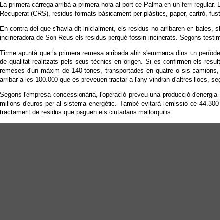
La primera càrrega arribà a primera hora al port de Palma en un ferri regula
Recuperat (CRS), residus formats bàsicament per plàstics, paper, cartró, fusta
En contra del que s'havia dit inicialment, els residus no arribaren en bales, 
incineradora de Son Reus els residus perquè fossin incinerats. Segons testimo
Tirme apuntà que la primera remesa arribada ahir s'emmarca dins un període d
de qualitat realitzats pels seus tècnics en origen. Si es confirmen els resul
remeses d'un màxim de 140 tones, transportades en quatre o sis camions, en
arribar a les 100.000 que es preveuen tractar a l'any vindran d'altres llocs, s
Segons l'empresa concessionària, l'operació preveu una producció d'energia 
milions d'euros per al sistema energètic. També evitarà l'emissió de 44.300 
tractament de residus que paguen els ciutadans mallorquins.