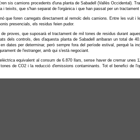
r. Eren sis camions procedents d'una planta de Sabadell (Vallès Occidental).
 i teixits, que s'han separat de l'orgànica i que han passat per un tractament 
sinó que foren carregats directament al remolc dels camions. Entre les vuit i l
nis presencials, els residus feien pudor.
e proves, que suposarà el tractament de mil tones de residus durant aquest me
tats dels controls, des d'aquesta planta de Sabadell arribaran un total de 40.
 dates per determinar, però sempre fora del període estival, perquè la inc
egurament de l'estranger, amb qui s'està negociant.
elèctrica equivalent al consum de 6.870 llars, sense haver de cremar unes 12
tones de CO2 i la reducció d'emissions contaminants. Tot el benefici de l'ope