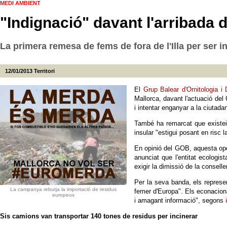
MEDI AMBIENT
"Indignació" davant l'arribada 
La primera remesa de fems de fora de l'Illa per ser i
12/01/2013
Territori
El
Grup Balear d'Ornitologia 
Mallorca, davant l'actuació del 
i intentar enganyar a la ciutada
També ha remarcat que existe
insular "estigui posant en risc l
En opinió del GOB, aquesta opera
anunciat que l'entitat ecologis
exigir la dimissió de la consell
Per la seva banda, els repres
La campanya rebutja la importació de residus
femer d'Europa". Els econaciona
europeus
i amagant informació", segons
Sis camions van transportar 140 tones de residus per incinerar