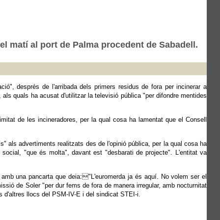
del matí al port de Palma procedent de Sabadell.
ció", després de l'arribada dels primers residus de fora per incinerar a
als quals ha acusat d'utilitzar la televisió pública "per difondre mentides
ximitat de les incineradores, per la qual cosa ha lamentat que el Consell
" als advertiments realitzats des de l'opinió pública, per la qual cosa ha
 social, "que és molta", davant est "desbarati de projecte". L'entitat va
a amb una pancarta que deia:"L'euromerda ja és aquí. No volem ser el
issió de Soler "per dur fems de fora de manera irregular, amb nocturnitat
d'altres llocs del PSM-IV-E i del sindicat STEI-i.