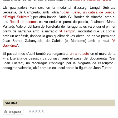
Els guanyadors van ser: en la modalitat d'assaig, Emigdi Subirats
Sebastià, de Campredó, amb l'obra
"Joan Fuster, un català de Sueca,
d'Emigdi Subirats"
; per altra banda, Núria Gil Bordes de Vinaròs, amb el
seu
Recull de poemes
es va endur el premi de poesia; finalment, Maria
Pallarès Valero, del barri de Torreforta de Tarragona, es va endur el primer
premi de narrativa amb la narració
"A Temps"
, modalitat que va contar
amb un accèssit, donada la gran qualitat de les obres, on es va premiar a
Joan Barnet Gabanyach, de Cabrils (el Maresme) amb el relat
"A
Babilònia"
.
El passat mes d'abril també van organitzar
un altre acte
en el marc de la
Fira Literària de Jesús, i va consistir amb el passi del documental "Ser
Joan Fuster", un recorregut cronològic per la biografia de l'escriptor i
assagista valencià, així com un col·loqui sobre la figura de Joan Fuster.
VALORA