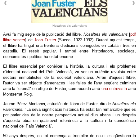
Nosaltres els valencians
Avui fa mig segle de la publicació del llibre,
Nosaltres els valencians
[
pdf
llibre sencer
] de
Joan Fuster
(Sueca, 1922-1992). Durant aquest temps,
el llibre ha tingut una trentena d’edicions conegudes en català i tres en
castellà. El ressò popular, i també entre historiadors, sociòlegs,
economistes i polítics ha estat enorme.
El llibre essencial per conèixer la història, la cultura i els problemes
d'identitat nacional del País Valencià, va ser un autèntic revulsiu entre
sectors immobilistes de la societat valenciana. Arran d'aquest llibre,
l'autor va ser objecte d'amenaces i les falles de l'any següent culminen
amb la "cremà" en efígie de Fuster, com recorda amb
una entrevista
amb
Montserrat Roig.
Jaume Pérez Montaner, estudiós de l'obra de Fuster, diu de
Nosaltres els
valencians:
"La seva significació històrica ha estat tan remarcable que es
pot parlar des de la nostra perspectiva actual d'un abans i un després
d'aquesta obra en qualsevol referència a la cultura i la consciència
nacional del País Valencià".
50 anys després, on tot comença a trontollar de nou i es qüestiona la