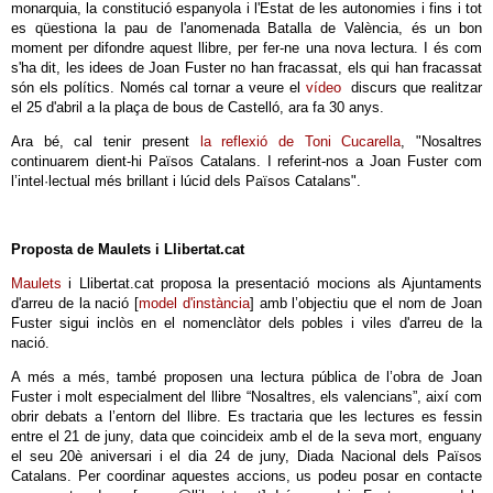
monarquia, la constitució espanyola i l'Estat de les autonomies i fins i tot
es qüestiona la pau de l'anomenada Batalla de València, és un bon
moment per difondre aquest llibre, per fer-ne una nova lectura. I és com
s'ha dit, les idees de Joan Fuster no han fracassat, els qui han fracassat
són els polítics. Només cal tornar a veure el
vídeo
discurs que realitzar
el 25 d'abril a la plaça de bous de Castelló, ara fa 30 anys.
Ara bé, cal tenir present
la reflexió de Toni Cucarella
, "Nosaltres
continuarem dient-hi Països Catalans. I referint-nos a Joan Fuster com
l’intel·lectual més brillant i lúcid dels Països Catalans".
Proposta de Maulets i Llibertat.cat
Maulets
i Llibertat.cat proposa la presentació mocions als Ajuntaments
d'arreu de la nació [
model d'instància
] amb l’objectiu que el nom de Joan
Fuster sigui inclòs en el nomenclàtor dels pobles i viles d'arreu de la
nació.
A més a més, també proposen una lectura pública de l’obra de Joan
Fuster i molt especialment del llibre “Nosaltres, els valencians”, així com
obrir debats a l’entorn del llibre. Es tractaria que les lectures es fessin
entre el 21 de juny, data que coincideix amb el de la seva mort, enguany
el seu 20è aniversari i el dia 24 de juny, Diada Nacional dels Països
Catalans. Per coordinar aquestes accions, us podeu posar en contacte