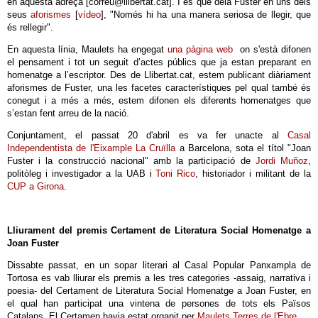
en aquesta adreça [correu@llibertat.cat]. I és que deia Fuster en uns dels
seus
aforismes
[
vídeo
], "Només hi ha una manera seriosa de llegir, que
és rellegir".
En aquesta línia, Maulets ha engegat
una pàgina web
on s'està difonen
el pensament i tot un seguit d’actes públics que ja estan preparant en
homenatge a l’escriptor. Des de Llibertat.cat, estem publicant diàriament
aforismes de Fuster, una les facetes característiques pel qual també és
conegut i a més a més, estem difonen els diferents homenatges que
s’estan fent arreu de la nació.
Conjuntament, el passat 20 d'abril es va fer unacte al
Casal
Independentista de l'Eixample La Cruïlla
a Barcelona, sota el títol "Joan
Fuster i la construcció nacional" amb la participació de
Jordi Muñoz
,
politòleg i investigador a la UAB i
Toni Rico
, historiador i militant de la
CUP a Girona
.
Lliurament del premis Certament de Literatura Social Homenatge a
Joan Fuster
Dissabte passat, en un sopar literari al Casal Popular Panxampla de
Tortosa es vab lliurar els premis a les tres categories -assaig, narrativa i
poesia- del Certament de Literatura Social Homenatge a Joan Fuster, en
el qual han participat una vintena de persones de tots els Països
Catalans. El Certamen havia estat organit per
Maulets Terres de l'Ebre
.