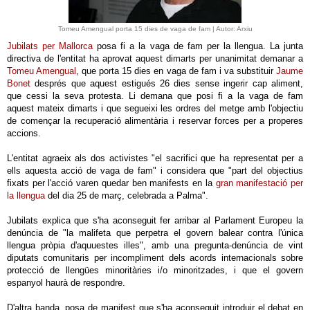
Tomeu Amengual porta 15 dies de vaga de fam | Autor: Arxiu
Jubilats per Mallorca
posa fi a la vaga de fam per la llengua. La junta
directiva de l'entitat ha aprovat aquest dimarts per unanimitat demanar a
Tomeu Amengual
, que porta 15 dies en vaga de fam i va substituir
Jaume
Bonet
després que aquest estigués 26 dies sense ingerir cap aliment,
que cessi la seva protesta. Li demana que posi fi a la vaga de fam
aquest mateix dimarts i que segueixi les ordres del metge amb l'objectiu
de començar la recuperació alimentària i reservar forces per a properes
accions.
L'entitat agraeix als dos activistes "el sacrifici que ha representat per a
ells aquesta acció de vaga de fam" i considera que "part del objectius
fixats per l'acció varen quedar ben manifests en la
gran manifestació per
la llengua
del dia 25 de març, celebrada a Palma".
Jubilats explica que s'ha aconseguit fer arribar al Parlament Europeu la
denúncia de "la malifeta que perpetra el govern balear contra l'única
llengua pròpia d'aquuestes illes", amb una pregunta-denúncia de vint
diputats comunitaris per incompliment dels acords internacionals sobre
protecció de llengües minoritàries i/o minoritzades, i que el govern
espanyol haurà de respondre.
D'altra banda, posa de manifest que s'ha aconseguit introduir el debat en