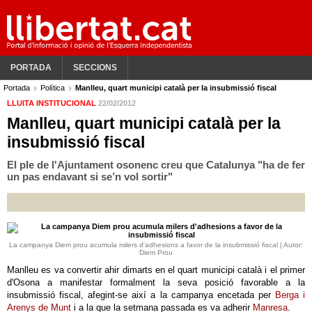
PORTADA
SECCIONS
Portada
Política
Manlleu, quart municipi català per la insubmissió fiscal
LLUITA INSTITUCIONAL
22/02/2012
Manlleu, quart municipi català per la
insubmissió fiscal
El ple de l'Ajuntament osonenc creu que Catalunya "ha de fer
un pas endavant si se’n vol sortir"
La campanya Diem prou acumula milers d'adhesions a favor de la insubmissió fiscal | Autor:
Diem Prou
Manlleu es va convertir ahir dimarts en el quart municipi català i el primer
d'Osona a manifestar formalment la seva posició favorable a la
insubmissió fiscal, afegint-se així a la campanya encetada per
Berga i
Arenys de Munt
i a la que la setmana passada es va adherir
Manresa
.