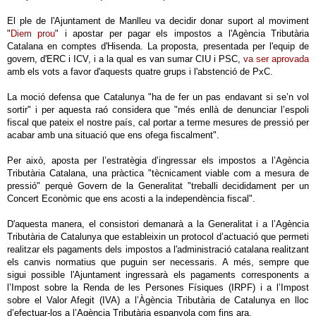
El ple de l'Ajuntament de Manlleu va decidir donar suport al moviment
"
Diem prou
" i apostar per pagar els impostos a l'Agència Tributària
Catalana en comptes d'Hisenda. La proposta, presentada per l'equip de
govern, d'ERC i ICV, i a la qual es van sumar CIU i PSC,
va ser aprovada
amb els vots a favor d'aquests quatre grups i l'abstenció de PxC.
La moció defensa que Catalunya "ha de fer un pas endavant si se’n vol
sortir" i per aquesta raó considera que "més enllà de denunciar l’espoli
fiscal que pateix el nostre país, cal portar a terme mesures de pressió per
acabar amb una situació que ens ofega fiscalment".
Per això, aposta per l’estratègia d’ingressar els impostos a l’Agència
Tributària Catalana, una pràctica "tècnicament viable com a mesura de
pressió" perquè Govern de la Generalitat "treballi decididament per un
Concert Econòmic que ens acosti a la independència fiscal".
D'aquesta manera, el consistori demanarà a la Generalitat i a l’Agència
Tributària de Catalunya que estableixin un protocol d’actuació que permeti
realitzar els pagaments dels impostos a l'administració catalana realitzant
els canvis normatius que puguin ser necessaris. A més, sempre que
sigui possible l'Ajuntament ingressarà els pagaments corresponents a
l’Impost sobre la Renda de les Persones Físiques (IRPF) i a l’Impost
sobre el Valor Afegit (IVA) a l’Àgència Tributària de Catalunya en lloc
d’efectuar-los a l’Agència Tributària espanyola com fins ara.