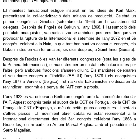
alemanys) que s'Estatjaven a Londres.
El manifest fundacional estigué inspirat en les idees de Karl Marx,
preconitzant la col·lectivització dels mitjans de producció. Celebrà un
primer congrés a Ginebra (setembre de 1866) on hi assistiren 60
delegats. Després de l'ingrés de Bakunin, l'any 1868, i l'assumpció dels
postulats anarquistes, van radicalitzar-se ambdues postures, fins que van
provocar la ruptura de la Internacional el setembre de l'any 1872 en el 5è
congrés, celebrat a la Haia, ja que tant bon punt va acabar el congrés, els
Bakuninistes en van fer un altre, sis dies després, a Saint-Imier (Suïssa).
Després de l'escissió es van fer diferents congressos (sota les sigles de
la Primera Internacional), el marxistes per un costat i els bakuninistes per
l'altre, però ambdues fraccions s'anaren diluint. Els marxistes celebraren
el seu darrer congrés a Filadèlfia (EE.UU) l'any 1876 i els anarquistes
l'any 1877 a Verviers (Bèlgica). Tot i així els bakuninistes no deixaren de
reivindicar i esgrimir els senyal de l'AIT com a propis.
L'any 1922 es va celebrar a Berlín un congrés amb la intenció de refundar
l'AIT. Aquest congrés tenia el suport de la CGT de Portugal, de la CNT de
França i la CNT d'Espanya, a més de petits grups anarquistes i llibertaris
d'altres països. El movimient obrer català va estar representat a la
Internacional directament des del 3er. congrés cel·lebrat l'any 1868 a
Brusel·les, on hi participà Antoni Marsal Anglora amb el pseudònim de
Sarro Magallán.