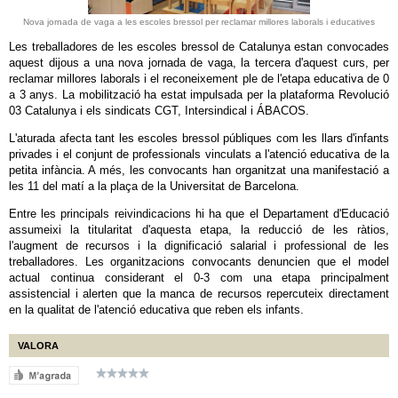
Nova jornada de vaga a les escoles bressol per reclamar millores laborals i educatives
Les treballadores de les escoles bressol de Catalunya estan convocades
aquest dijous a una nova jornada de vaga, la tercera d'aquest curs, per
reclamar millores laborals i el reconeixement ple de l'etapa educativa de 0
a 3 anys. La mobilització ha estat impulsada per la plataforma Revolució
03 Catalunya i els sindicats CGT, Intersindical i ÁBACOS.
L'aturada afecta tant les escoles bressol públiques com les llars d'infants
privades i el conjunt de professionals vinculats a l'atenció educativa de la
petita infància. A més, les convocants han organitzat una manifestació a
les 11 del matí a la plaça de la Universitat de Barcelona.
Entre les principals reivindicacions hi ha que el Departament d'Educació
assumeixi la titularitat d'aquesta etapa, la reducció de les ràtios,
l'augment de recursos i la dignificació salarial i professional de les
treballadores. Les organitzacions convocants denuncien que el model
actual continua considerant el 0-3 com una etapa principalment
assistencial i alerten que la manca de recursos repercuteix directament
en la qualitat de l'atenció educativa que reben els infants.
VALORA