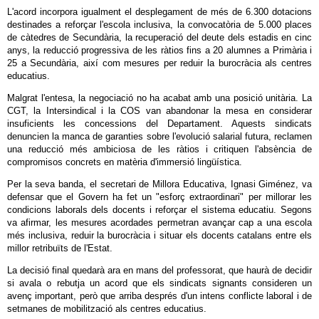
L'acord incorpora igualment el desplegament de més de 6.300 dotacions
destinades a reforçar l'escola inclusiva, la convocatòria de 5.000 places
de càtedres de Secundària, la recuperació del deute dels estadis en cinc
anys, la reducció progressiva de les ràtios fins a 20 alumnes a Primària i
25 a Secundària, així com mesures per reduir la burocràcia als centres
educatius.
Malgrat l'entesa, la negociació no ha acabat amb una posició unitària. La
CGT, la Intersindical i la COS van abandonar la mesa en considerar
insuficients les concessions del Departament. Aquests sindicats
denuncien la manca de garanties sobre l'evolució salarial futura, reclamen
una reducció més ambiciosa de les ràtios i critiquen l'absència de
compromisos concrets en matèria d'immersió lingüística.
Per la seva banda, el secretari de Millora Educativa, Ignasi Giménez, va
defensar que el Govern ha fet un "esforç extraordinari" per millorar les
condicions laborals dels docents i reforçar el sistema educatiu. Segons
va afirmar, les mesures acordades permetran avançar cap a una escola
més inclusiva, reduir la burocràcia i situar els docents catalans entre els
millor retribuïts de l'Estat.
La decisió final quedarà ara en mans del professorat, que haurà de decidir
si avala o rebutja un acord que els sindicats signants consideren un
avenç important, però que arriba després d'un intens conflicte laboral i de
setmanes de mobilització als centres educatius.