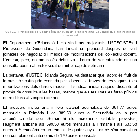
USTEC i Professors de Secundària tanquen un preacord amb Educació que ara votarà el
professorat
El Departament d'Educació i els sindicats majoritaris USTEC-STEs i
Professors de Secundària han tancat un preacord després de vuit
jornades de negociació i mesos de mobilitzacions del col·lectiu docent.
L'entesa, però, encara no és definitiva i haurà de ser ratificada en una
consulta oberta al professorat durant el cap de setmana.
La portaveu d'USTEC, Iolanda Segura, va destacar que l'acord és fruit de
la pressió sostinguda exercida pels docents a través de les vagues i les
mobilitzacions dels darrers mesos. El sindicat iniciarà aquest dissabte el
procés de consulta a les bases, mentre que els resultats es faran públics
entre dilluns al vespre i dimarts.
El preacord inclou una millora salarial acumulada de 384,77 euros
mensuals a Primària i de 389,50 euros a Secundària en la part
autonòmica del sou. Sumant-hi els increments estatals previstos,
l'augment arribaria als 599,50 euros mensuals a Primària i als 633,58
euros a Secundària en un termini de quatre anys. També s'ha pactat un
nou complement autonòmic de 170 euros mensuals.