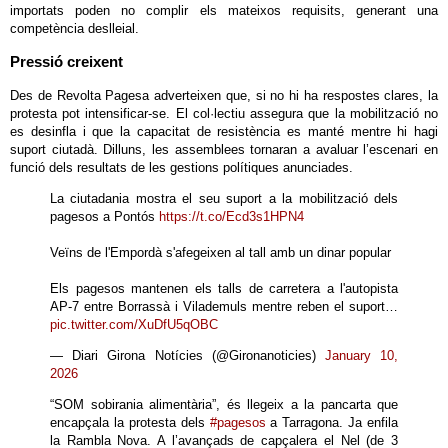
importats poden no complir els mateixos requisits, generant una
competència deslleial.
Pressió creixent
Des de Revolta Pagesa adverteixen que, si no hi ha respostes clares, la
protesta pot intensificar-se. El col·lectiu assegura que la mobilització no
es desinfla i que la capacitat de resistència es manté mentre hi hagi
suport ciutadà. Dilluns, les assemblees tornaran a avaluar l’escenari en
funció dels resultats de les gestions polítiques anunciades.
La ciutadania mostra el seu suport a la mobilització dels
pagesos a Pontós
https://t.co/Ecd3s1HPN4
Veïns de l'Empordà s'afegeixen al tall amb un dinar popular
Els pagesos mantenen els talls de carretera a l'autopista
AP-7 entre Borrassà i Vilademuls mentre reben el suport…
pic.twitter.com/XuDfU5qOBC
— Diari Girona Notícies (@Gironanoticies)
January 10,
2026
“SOM sobirania alimentària”, és llegeix a la pancarta que
encapçala la protesta dels
#pagesos
a Tarragona. Ja enfila
la Rambla Nova. A l’avançads de capçalera el Nel (de 3