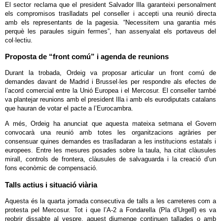
El sector reclama que el president Salvador Illa garanteixi personalment
els compromisos traslladats pel conseller i accepti una reunió directa
amb els representants de la pagesia. “Necessitem una garantia més
perquè les paraules siguin fermes”, han assenyalat els portaveus del
col·lectiu.
Proposta de “front comú” i agenda de reunions
Durant la trobada, Ordeig va proposar articular un front comú de
demandes davant de Madrid i Brussel·les per respondre als efectes de
l’acord comercial entre la Unió Europea i el Mercosur. El conseller també
va plantejar reunions amb el president Illa i amb els eurodiputats catalans
que hauran de votar el pacte a l’Eurocambra.
A més, Ordeig ha anunciat que aquesta mateixa setmana el Govern
convocarà una reunió amb totes les organitzacions agràries per
consensuar quines demandes es traslladaran a les institucions estatals i
europees. Entre les mesures posades sobre la taula, ha citat clàusules
mirall, controls de frontera, clàusules de salvaguarda i la creació d’un
fons econòmic de compensació.
Talls actius i situació viària
Aquesta és la quarta jornada consecutiva de talls a les carreteres com a
protesta pel Mercosur. Tot i que l’A-2 a Fondarella (Pla d’Urgell) es va
reobrir dissabte al vespre, aquest diumenge continuen tallades o amb