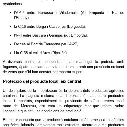
restriccions:
l’AP-7 entre Borrassà i Vilademuls (Alt Empordà – Pla de
l’Estany),
la C-16 entre Berga i Casserres (Berguedà),
l’N-II entre Bàscara i Garrigàs (Alt Empordà),
l’accés al Port de Tarragona per l’A-27,
i la C-38 al coll d’Ares (Ripollès).
A diversos punts, els concentrats han mantingut la protesta amb
fogueres, àpats populars i activitats culturals, amb una presència creixent
de veïns que s’hi han acostat per mostrar suport.
Protecció del producte local, eix central
Un dels pilars de la mobilització és la defensa dels productes agrícoles
catalans. La pagesia reclama una diferenciació clara entre productes
locals i importats, especialment els provinents de països tercers en el
marc del Mercosur, així com un etiquetatge clar que informi sobre
l’origen, la qualitat i les condicions de producció.
El sector denuncia que la producció catalana està sotmesa a exigències
sanitàries, laborals i ambientals molt estrictes, mentre que els productes