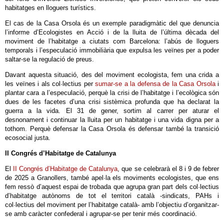
habitatges en lloguers turístics.
El cas de la Casa Orsola és un exemple paradigmàtic del que denuncia
l’informe d’Ecologistes en Acció i de la lluita de l’última dècada del
moviment de l’habitatge a ciutats com Barcelona: l’abús de lloguers
temporals i l’especulació immobiliària que expulsa les veïnes per a poder
saltar-se la regulació de preus.
Davant aquesta situació, des del moviment ecologista, fem una crida a
les veïnes i als col·lectius per
sumar-se a la defensa de la Casa Orsola
i
plantar cara a l’especulació, perquè la crisi de l’habitatge i l’ecològica són
dues de les facetes d’una crisi sistèmica profunda que ha declarat la
guerra a la vida. El 31 de gener, sortim al carrer per aturar el
desnonament i continuar la lluita per un habitatge i una vida digna per a
tothom. Perquè defensar la Casa Orsola és defensar també la transició
ecosocial justa.
II Congrés d’Habitatge de Catalunya
El
II Congrés d’Habitatge de Catalunya
, que se celebrarà el 8 i 9 de febrer
de 2025 a Granollers, també apel·la els moviments ecologistes, que ens
fem ressò d’aquest espai de trobada que agrupa gran part dels col·lectius
d’habitatge autònoms de tot el territori català -sindicats, PAHs i
col·lectius del moviment per l’habitatge català- amb l’objectiu d’organitzar-
se amb caràcter confederal i agrupar-se per tenir més coordinació.