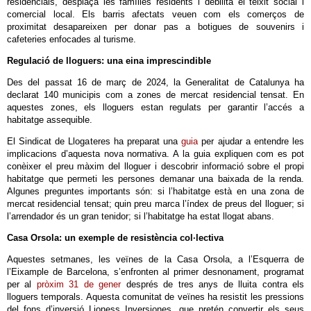
residencials, desplaça les famílies residents i debilita el teixit social i
comercial local. Els barris afectats veuen com els comerços de
proximitat desapareixen per donar pas a botigues de souvenirs i
cafeteries enfocades al turisme.
Regulació de lloguers: una eina imprescindible
Des del passat 16 de març de 2024, la Generalitat de Catalunya ha
declarat 140 municipis com a zones de mercat residencial tensat. En
aquestes zones, els lloguers estan regulats per garantir l’accés a
habitatge assequible.
El Sindicat de Llogateres ha preparat una
guia
per ajudar a entendre les
implicacions d’aquesta nova normativa. A la guia expliquen com es pot
conèixer el preu màxim del lloguer i descobrir informació sobre el propi
habitatge que permeti les persones demanar una baixada de la renda.
Algunes preguntes importants són: si l’habitatge està en una zona de
mercat residencial tensat; quin preu marca l’índex de preus del lloguer; si
l’arrendador és un gran tenidor; si l’habitatge ha estat llogat abans.
Casa Orsola: un exemple de resistència col·lectiva
Aquestes setmanes, les veïnes de la Casa Orsola, a l’Esquerra de
l’Eixample de Barcelona, s’enfronten al primer desnonament, programat
per al
pròxim 31 de gener
després de tres anys de lluita contra els
lloguers temporals. Aquesta comunitat de veïnes ha resistit les pressions
del fons d’inversió Lioness Inversiones, que pretén convertir els seus