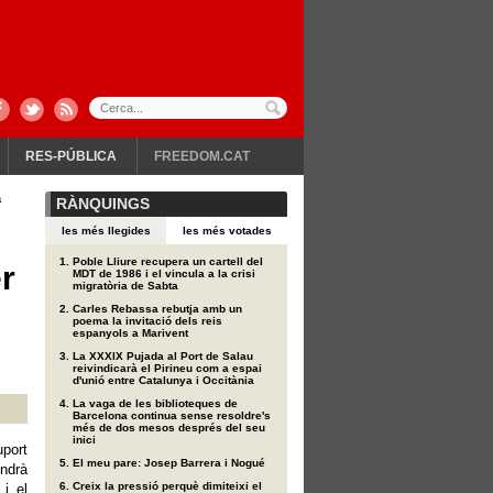
RES-PÚBLICA
FREEDOM.CAT
a
RÀNQUINGS
les més llegides
les més votades
Poble Lliure recupera un cartell del
er
MDT de 1986 i el vincula a la crisi
migratòria de Sabta
Carles Rebassa rebutja amb un
poema la invitació dels reis
espanyols a Marivent
La XXXIX Pujada al Port de Salau
reivindicarà el Pirineu com a espai
d'unió entre Catalunya i Occitània
La vaga de les biblioteques de
Barcelona continua sense resoldre's
més de dos mesos després del seu
inici
uport
El meu pare: Josep Barrera i Nogué
indrà
Creix la pressió perquè dimiteixi el
i el