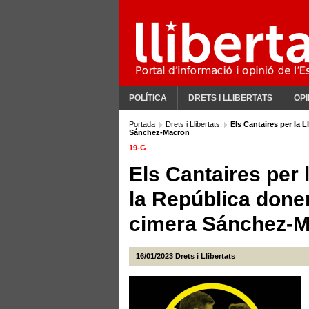
POLÍTICA
DRETS I LLIBERTATS
OPI
Portada
Drets i Llibertats
Els Cantaires per la L
Sánchez-Macron
19-G
Els Cantaires per l
la República donen
cimera Sánchez-
16/01/2023
Drets i Llibertats