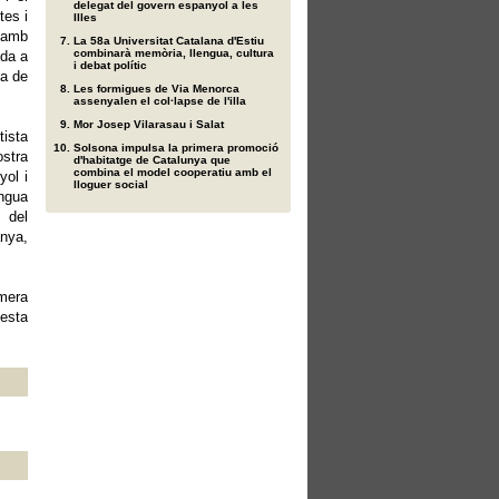
delegat del govern espanyol a les
tes i
Illes
 amb
La 58a Universitat Catalana d'Estiu
combinarà memòria, llengua, cultura
ida a
i debat polític
ça de
Les formigues de Via Menorca
assenyalen el col·lapse de l'illa
Mor Josep Vilarasau i Salat
tista
Solsona impulsa la primera promoció
ostra
d'habitatge de Catalunya que
combina el model cooperatiu amb el
yol i
lloguer social
engua
s del
nya,
imera
testa