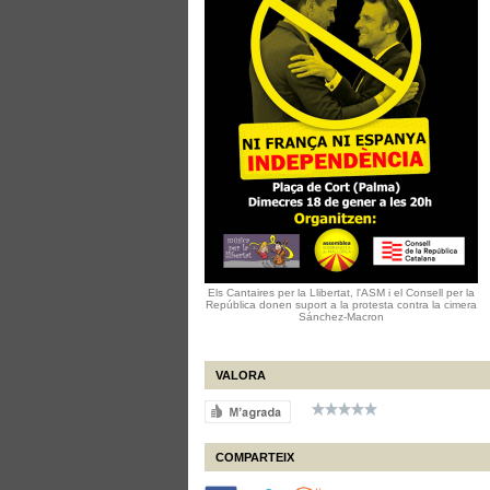
Els Cantaires per la Llibertat, l'ASM i el Consell per la
República donen suport a la protesta contra la cimera
Sánchez-Macron
VALORA
COMPARTEIX