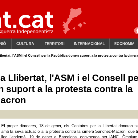
NIÓ
CULTURA
TERRITORI
INTERNACIONAL
ECONOMIA
libertat, l'ASM i el Consell per la República donen suport a la protesta contra la cimer
a Llibertat, l'ASM i el Consell p
 suport a la protesta contra la
Macron
El proper dimecres, 18 de gener, els Cantaires per la Llibertat donaran s
amb la seva actuació a la protesta contra la cimera Sánchez-Macron, que t
lloc l’endemà, 19 de gener a Barcelona, convocada per lANC, Òmnium 