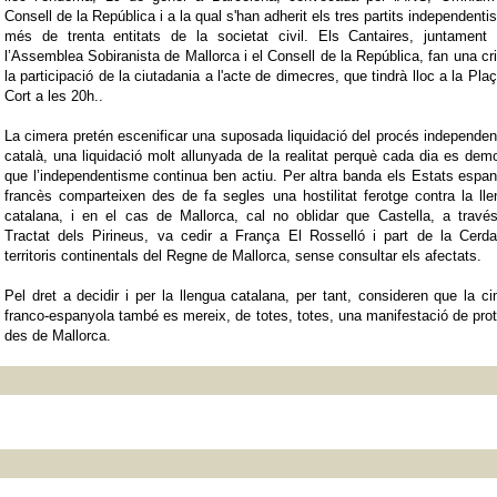
Consell de la República i a la qual s'han adherit els tres partits independentis
més de trenta entitats de la societat civil. Els Cantaires, juntament
l’Assemblea Sobiranista de Mallorca i el Consell de la República, fan una cr
la participació de la ciutadania a l'acte de dimecres, que tindrà lloc a la Pla
Cort a les 20h..
La cimera pretén escenificar una suposada liquidació del procés independen
català, una liquidació molt allunyada de la realitat perquè cada dia es dem
que l’independentisme continua ben actiu. Per altra banda els Estats espan
francès comparteixen des de fa segles una hostilitat ferotge contra la ll
catalana, i en el cas de Mallorca, cal no oblidar que Castella, a travé
Tractat dels Pirineus, va cedir a França El Rosselló i part de la Cerda
territoris continentals del Regne de Mallorca, sense consultar els afectats.
Pel dret a decidir i per la llengua catalana, per tant, consideren que la c
franco-espanyola també es mereix, de totes, totes, una manifestació de pro
des de Mallorca.