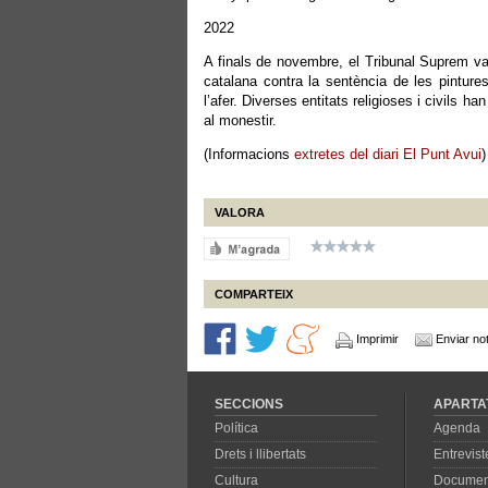
2022
A finals de novembre, el Tribunal Suprem va
catalana contra la sentència de les pinture
l’afer. Diverses entitats religioses i civils h
al monestir.
(Informacions
extretes del diari El Punt Avui
)
VALORA
COMPARTEIX
Imprimir
Enviar not
SECCIONS
APARTA
Política
Agenda
Drets i llibertats
Entrevist
Cultura
Documen