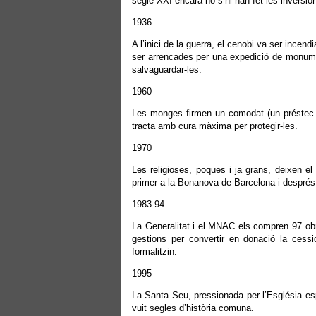
segle XXI encara no s’hi han fet les inversion
1936
A l’inici de la guerra, el cenobi va ser incen
ser arrencades per una expedició de monumen
salvaguardar-les.
1960
Les monges firmen un comodat (un préstec in
tracta amb cura màxima per protegir-les.
1970
Les religioses, poques i ja grans, deixen el 
primer a la Bonanova de Barcelona i després 
1983-94
La Generalitat i el MNAC els compren 97 ob
gestions per convertir en donació la cessi
formalitzin.
1995
La Santa Seu, pressionada per l’Església espa
vuit segles d’història comuna.