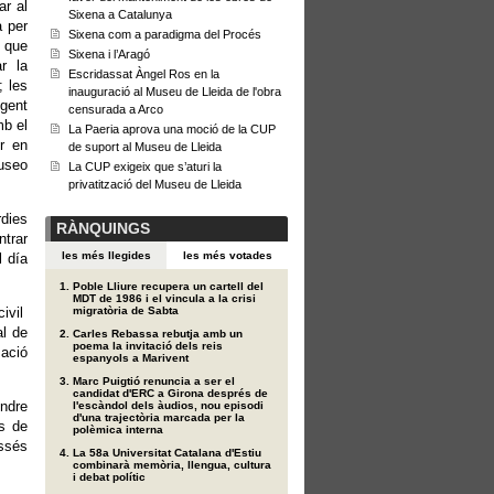
ar al
Sixena a Catalunya
a per
Sixena com a paradigma del Procés
o que
Sixena i l’Aragó
r la
Escridassat Àngel Ros en la
; les
inauguració al Museu de Lleida de l'obra
gent
censurada a Arco
mb el
La Paeria aprova una moció de la CUP
r en
de suport al Museu de Lleida
useo
La CUP exigeix que s’aturi la
privatització del Museu de Lleida
rdies
RÀNQUINGS
trar
les més llegides
les més votades
l día
Poble Lliure recupera un cartell del
MDT de 1986 i el vincula a la crisi
civil
migratòria de Sabta
al de
Carles Rebassa rebutja amb un
poema la invitació dels reis
mació
espanyols a Marivent
Marc Puigtió renuncia a ser el
candidat d'ERC a Girona després de
indre
l'escàndol dels àudios, nou episodi
d'una trajectòria marcada per la
es de
polèmica interna
assés
La 58a Universitat Catalana d'Estiu
combinarà memòria, llengua, cultura
i debat polític