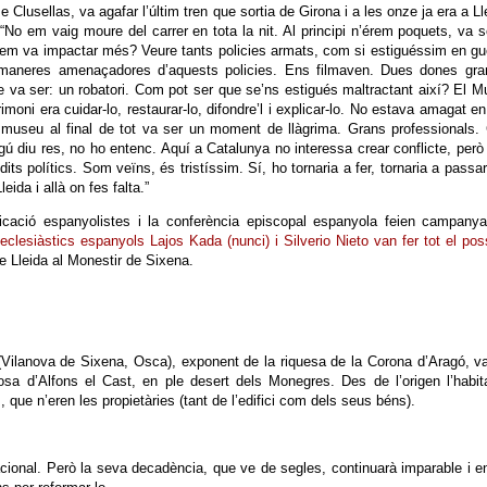
Clusellas, va agafar l’últim tren que sortia de Girona i a les onze ja era a Ll
 “No em vaig moure del carrer en tota la nit. Al principi n’érem poquets, va s
em va impactar més? Veure tants policies armats, com si estiguéssim en gu
maneres amenaçadores d’aquests policies. Ens filmaven. Dues dones gra
e va ser: un robatori. Com pot ser que se’ns estigués maltractant així? El 
imoni era cuidar-lo, restaurar-lo, difondre’l i explicar-lo. No estava amagat e
 museu al final de tot va ser un moment de llàgrima. Grans professionals.
gú diu res, no ho entenc. Aquí a Catalunya no interessa crear conflicte, però 
ts polítics. Som veïns, és tristíssim. Sí, ho tornaria a fer, tornaria a passa
eida i allà on fes falta.”
icació espanyolistes i la conferència episcopal espanyola feien campanya
eclesiàstics espanyols Lajos Kada (nunci) i Silverio Nieto van fer tot el pos
e Lleida al Monestir de Sixena.
(Vilanova de Sixena, Osca), exponent de la riquesa de la Corona d’Aragó, v
osa d’Alfons el Cast, en ple desert dels Monegres. Des de l’origen l’habi
ue n’eren les propietàries (tant de l’edifici com dels seus béns).
cional. Però la seva decadència, que ve de segles, continuarà imparable i e