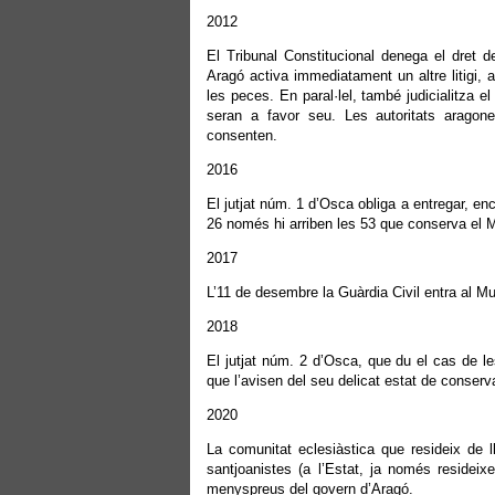
2012
El Tribunal Constitucional denega el dret d
Aragó activa immediatament un altre litigi, a
les peces. En paral·lel, també judicialitza e
seran a favor seu. Les autoritats aragon
consenten.
2016
El jutjat núm. 1 d’Osca obliga a entregar, en
26 només hi arriben les 53 que conserva e
2017
L’11 de desembre la Guàrdia Civil entra al Mu
2018
El jutjat núm. 2 d’Osca, que du el cas de les
que l’avisen del seu delicat estat de conserva
2020
La comunitat eclesiàstica que resideix de
santjoanistes (a l’Estat, ja només resideix
menyspreus del govern d’Aragó.