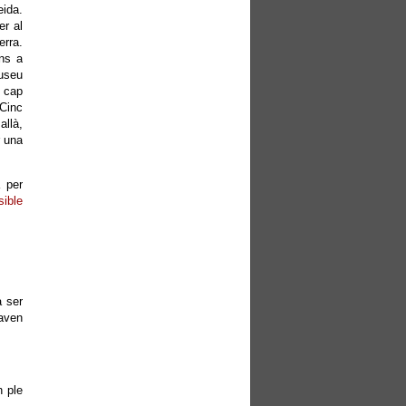
eida.
er al
erra.
ns a
Museu
n cap
 Cinc
allà,
r una
 per
sible
a ser
taven
n ple