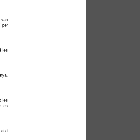
, van
C per
i les
unya,
t les
ue es
 així