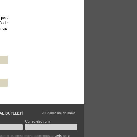
 part
ió de
itual
vull donar-me de baixa
AL BUTLLETÍ
Correu electrònic
ccepto les condicions recollides a l'
avís legal