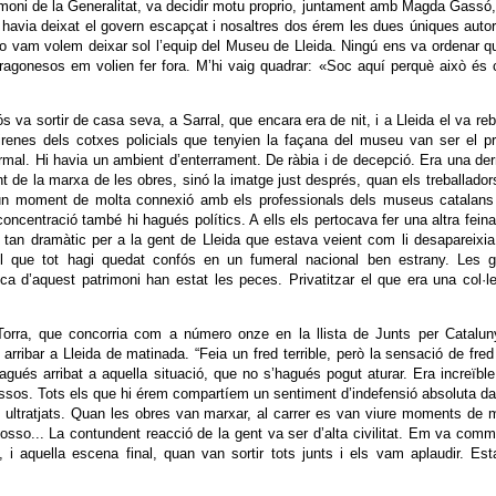
imoni de la Generalitat, va decidir motu proprio, juntament amb Magda Gassó
 havia deixat el govern escapçat i nosaltres dos érem les dues úniques autor
 vam volem deixar sol l’equip del Museu de Lleida. Ningú ens va ordenar q
aragonesos em volien fer fora. M’hi vaig quadrar: «Soc aquí perquè això és
s va sortir de casa seva, a Sarral, que encara era de nit, i a Lleida el va reb
irenes dels cotxes policials que tenyien la façana del museu van ser el p
mal. Hi havia un ambient d’enterrament. De ràbia i de decepció. Era una der
de la marxa de les obres, sinó la imatge just després, quan els treballador
r un moment de molta connexió amb els professionals dels museus catalans
concentració també hi hagués polítics. A ells els pertocava fer una altra feina
 tan dramàtic per a la gent de Lleida que estava veient com li desapareixi
 dol que tot hagi quedat confós en un fumeral nacional ben estrany. Les 
ica d’aquest patrimoni han estat les peces. Privatitzar el que era una col·l
 Torra, que concorria com a número onze en la llista de Junts per Catalu
rribar a Lleida de matinada. “Feia un fred terrible, però la sensació de fred
agués arribat a aquella situació, que no s’hagués pogut aturar. Era increïbl
assos. Tots els que hi érem compartíem un sentiment d’indefensió absoluta d
m ultratjats. Quan les obres van marxar, al carrer es van viure moments de 
osso... La contundent reacció de la gent va ser d’alta civilitat. Em va com
 i aquella escena final, quan van sortir tots junts i els vam aplaudir. Es