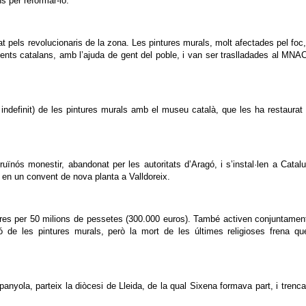
s per reformar-lo.
diat pels revolucionaris de la zona. Les pintures murals, molt afectades pel foc
ts catalans, amb l’ajuda de gent del poble, i van ser traslladades al MNA
definit) de les pintures murals amb el museu català, que les ha restaurat 
ruïnós monestir, abandonat per les autoritats d’Aragó, i s’instal·len a Catal
en un convent de nova planta a Valldoreix.
res per 50 milions de pessetes (300.000 euros). També activen conjuntamen
ó de les pintures murals, però la mort de les últimes religioses frena q
nyola, parteix la diòcesi de Lleida, de la qual Sixena formava part, i trenca