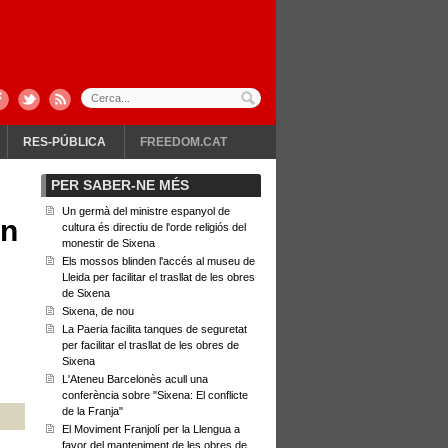
RES-PÚBLICA
FREEDOM.CAT
PER SABER-NE MÉS
Un germà del ministre espanyol de
en
cultura és directiu de l'orde religiós del
monestir de Sixena
Els mossos blinden l'accés al museu de
Lleida per facilitar el trasllat de les obres
de Sixena
Sixena, de nou
La Paeria facilita tanques de seguretat
per facilitar el trasllat de les obres de
Sixena
L'Ateneu Barcelonès acull una
conferència sobre "Sixena: El conflicte
de la Franja"
El Moviment Franjolí per la Llengua a
favor del manteniment de les obres de