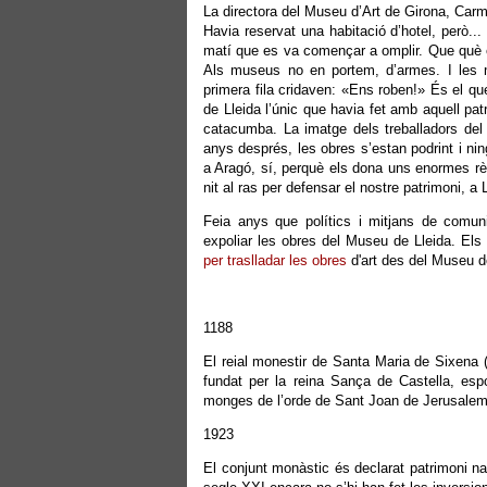
La directora del Museu d’Art de Girona, Carme 
Havia reservat una habitació d’hotel, però...
matí que es va començar a omplir. Que què 
Als museus no en portem, d’armes. I les 
primera fila cridaven: «Ens roben!» És el qu
de Lleida l’únic que havia fet amb aquell patr
catacumba. La imatge dels treballadors del
anys després, les obres s’estan podrint i nin
a Aragó, sí, perquè els dona uns enormes rèdi
nit al ras per defensar el nostre patrimoni, a Ll
Feia anys que polítics i mitjans de comun
expoliar les obres del Museu de Lleida. Els
per traslladar les obres
d'art des del Museu d
1188
El reial monestir de Santa Maria de Sixena 
fundat per la reina Sança de Castella, esp
monges de l’orde de Sant Joan de Jerusalem, q
1923
El conjunt monàstic és declarat patrimoni na