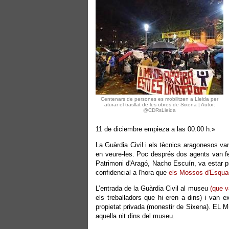
Centenars de persones es mobilitzen a Lleida per
aturar el trasllat de les obres de Sixena | Autor:
‏@CDRsLleida
11 de diciembre empieza a las 00.00 h.»
La Guàrdia Civil i els tècnics aragonesos van
en veure-les. Poc després dos agents van fe
Patrimoni d'Aragó, Nacho Escuín, va estar pr
confidencial a l'hora que
els Mossos d'Esquadr
L’entrada de la Guàrdia Civil al museu
(que v
els treballadors que hi eren a dins) i van e
propietat privada (monestir de Sixena). EL M
aquella nit dins del museu.