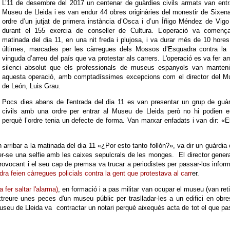
L’11 de desembre del 2017 un centenar de guàrdies civils armats van entr
Museu de Lleida i es van endur 44 obres originàries del monestir de Sixen
ordre d’un jutjat de primera instància d’Osca i d’un Íñigo Méndez de Vig
durant el 155 exercia de conseller de Cultura. L’operació va comença
matinada del dia 11, en una nit freda i plujosa, i va durar més de 10 hores
últimes, marcades per les càrregues dels Mossos d’Esquadra contra la 
vinguda d’arreu del país que va protestar als carrers.
L'operació es va fer a
silenci absolut que els professionals de museus espanyols van manteni
aquesta operació, amb comptadíssimes excepcions com el director del M
de León, Luis Grau.
Pocs dies abans de l'entrada del dia 11 es van presentar un grup de guà
civils amb una ordre per entrar al Museu de Lleida però no hi podien en
perquè l’ordre tenia un defecte de forma. Van marxar enfadats i van dir: «E
 arribar a la matinada del dia 11 «¿Por esto tanto follón?», va dir un guàrdia 
r-se una selfie amb les caixes sepulcrals de les monges. El director gener
ovocant i el seu cap de premsa va trucar a periodistes per passar-los infor
a feien càrregues policials contra la gent que protestava al carr
er.
a fer saltar l'alarma)
, en formació i a pas militar van ocupar el museu (van ret
xtreure unes peces d'un museu públic per traslladar-les a un edifici en obr
useu de Lleida va contractar un notari perquè aixequés acta de tot el que p