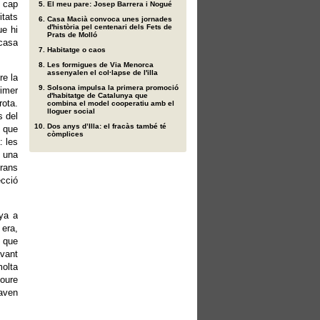
, cap
El meu pare: Josep Barrera i Nogué
itats
Casa Macià convoca unes jornades
d'història pel centenari dels Fets de
ue hi
Prats de Molló
 casa
Habitatge o caos
Les formigues de Via Menorca
assenyalen el col·lapse de l'illa
re la
Solsona impulsa la primera promoció
rimer
d'habitatge de Catalunya que
rota.
combina el model cooperatiu amb el
lloguer social
s del
Dos anys d’Illa: el fracàs també té
 que
còmplices
: les
a una
grans
ecció
nya a
 era,
e que
avant
molta
moure
taven