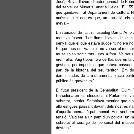
Jusèp Boya, llavors director general de Patr
del servei de Museus, anar a Lleida. “El 155
que quedàvem al Departament de Cultura. No
anéssim, i el cas és que, un cop allà, els 
meva.»
L’historiador de l’art i museòleg Damià Amoró
mateixa foscor. “Les llums blaves de les s
senyal que el que estava succeint no era nor
El que més em va colpir no va ser el moment 
museu van sortir tots junts a fora. Va se
érem allà. Vaig trobar fora de lloc que en la 
gestions per impedir el que estava passant,
part de la història del seu territori. Em
damnificades de la instrumentalització polít
pública és gravíssim.”
El futur president de la Generalitat, Quim
Barcelona en les eleccions al Parlament, va a
sobretot, interior. Semblava mentida que s’h
allò estigués passant davant dels nostres n
d’aquella aberració patrimonial. Ens sentíe
tensió. Vaig ser a un pam d’un policia, un m
sobretot el coratge del personal del museu,
desfets.”