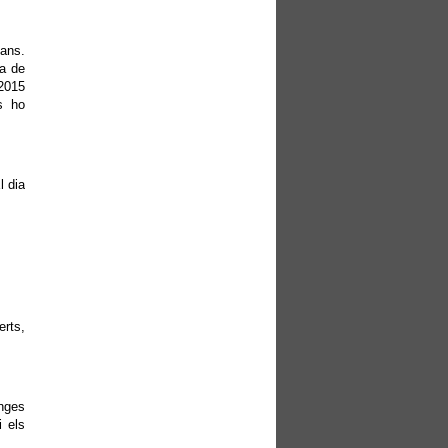
bans.
da de
 2015
s ho
l dia
erts,
onges
i els