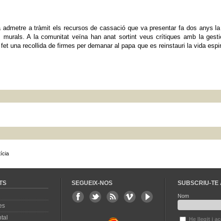
 admetre a tràmit els recursos de cassació que va presentar fa dos anys la
s murals. A la comunitat veïna han anat sortint veus crítiques amb la gest
an fet una recollida de firmes per demanar al papa que es reinstauri la vida espir
ícia
TS
SEGUEIX-NOS
SUBSCRIU-TE 
Nom
es
tal
He llegit i a