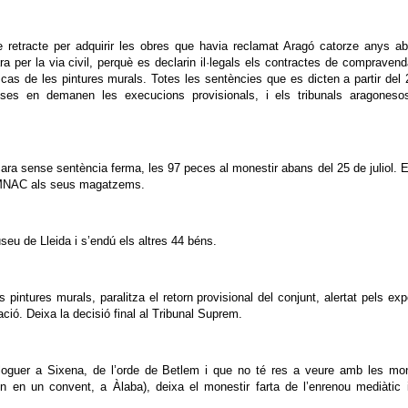
e retracte per adquirir les obres que havia reclamat Aragó catorze anys a
ra per la via civil, perquè es declarin il·legals els contractes de compraven
l cas de les pintures murals. Totes les sentències que es dicten a partir del
eses en demanen les execucions provisionals, i els tribunals aragoneso
cara sense sentència ferma, les 97 peces al monestir abans del 25 de juliol. E
l MNAC als seus magatzems.
seu de Lleida i s’endú els altres 44 béns.
 pintures murals, paralitza el retorn provisional del conjunt, alertat pels exp
ció. Deixa la decisió final al Tribunal Suprem.
 lloguer a Sixena, de l’orde de Betlem i que no té res a veure amb les m
en en un convent, a Àlaba), deixa el monestir farta de l’enrenou mediàtic 