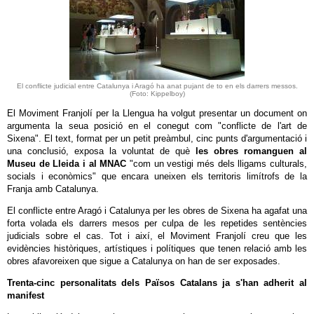
El conflicte judicial entre Catalunya i Aragó ha anat pujant de to en els darrers messos.
(Foto: Kippelboy)
El Moviment Franjolí per la Llengua ha volgut presentar un document on
argumenta la seua posició en el conegut com "conflicte de l'art de
Sixena". El text, format per un petit preàmbul, cinc punts d'argumentació i
una conclusió, exposa la voluntat de què
les obres romanguen al
Museu de Lleida i al MNAC
"com un vestigi més dels lligams culturals,
socials i econòmics" que encara uneixen els territoris limítrofs de la
Franja amb Catalunya.
El conflicte entre Aragó i Catalunya per les obres de Sixena ha agafat una
forta volada els darrers mesos per culpa de les repetides sentències
judicials sobre el cas. Tot i així, el Moviment Franjolí creu que les
evidències històriques, artístiques i polítiques que tenen relació amb les
obres afavoreixen que sigue a Catalunya on han de ser exposades.
Trenta-cinc personalitats dels Països Catalans ja s'han adherit al
manifest