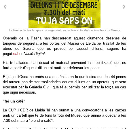
La Paeria facilita tanques de seguretat per facilitar el trasllat de les obres de Sixena
Operaris de la Paeria han descarregat aquest diumenge desenes de
tanques de seguretat a les portes del Museu de Lleida pel trasllat de les
obres de Sixena que es preveu per aquest dilluns, segons ha
pogut
sabe
r
Nació Digital.
Els treballadors han deixat el material preveient la mobilització que es
farà a partir d'aquest dilluns al matí per defensar les peces.
El jutge d'Osca ha emès una sentència en la que indica que les 44 peces
del museu han de ser traslladades aquest dilluns en un operatiu que serà
executat per la Guàrdia Civil, que té el permís per utilitzar la força en cas
que sigui necessari.
"fer un cafè"
La CUP i CDR de Llaida 'hi han sumat a una convocatòria a les xarxes
amb un cartell que té de fons la foto del Museu que anima a quedar a les
7.30 del matí a "prendre cafè".