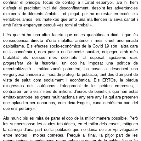
confinar el principal focus de contagi a l’Estat espanyol, ara hi hem
d’afegir el precipitat inici del desconfinament, desoint les advertències
d’experts de diferents àmbits. Tot plegat, per no molestar en excés els
veritables amos, els mateixos que amb una mà llencen la seva caritat i
amb l’altra empenyen perquè «es torni al treball».
I és que hi ha una altra faceta que no es quantifica a diari, i que és
conseqüència directa d’una malaltia anterior i més cruel anomenada
capitalisme. Els efectes socio-econòmics de la Covid 19 són l’altra cara
de la pandèmia i, com passa en l’aspecte sanitari, colpegen amb més
brutalitat els cossos més debilitats. El suposat «
gobierno más
progresista de la historia
», un cop ha imposat una política de
recentralització i militarització patriotera, ha posat al descobert una
vergonyosa timidesa a l’hora de protegir la població, tant des d’un punt de
vista de salut com socialment i econòmica. Els ERTOs, la pèrdua
d’ingressos dels autònoms, l’ofegament de les petites empreses,...
contrasten amb els milers de milions d’euros de beneficis que han estat
embutxacant-se les grans multinacionals any rere any i a qui ara pretenen
que aplaudim per donar-nos, com deia Engels, «una centèsima part del
que ens pertany».
Als municipis es mira de parar el cop de la millor manera possible. Però
les suspensionso les ajudes tributàries, en el millor dels casos, mitiguen
la càrrega d’una part de la població que no deixa de ser «privilegiada»
entre moltes i moltes cometes. Perquè al final, la pitjor part de les
repercussions econòmiques recau sobre un sector de la població que és