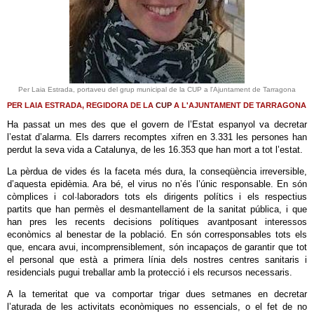
Per Laia Estrada, portaveu del grup municipal de la CUP a l'Ajuntament de Tarragona
PER LAIA ESTRADA, REGIDORA DE LA
CUP
A L'AJUNTAMENT DE TARRAGONA
Ha passat un mes des que el govern de l’Estat espanyol va decretar
l’estat d’alarma. Els darrers recomptes xifren en 3.331 les persones han
perdut la seva vida a Catalunya, de les 16.353 que han mort a tot l’estat.
La pèrdua de vides és la faceta més dura, la conseqüència irreversible,
d’aquesta epidèmia. Ara bé, el virus no n’és l’únic responsable. En són
còmplices i col·laboradors tots els dirigents polítics i els respectius
partits que han permès el desmantellament de la sanitat pública, i que
han pres les recents decisions polítiques avantposant interessos
econòmics al benestar de la població. En són corresponsables tots els
que, encara avui, incomprensiblement, són incapaços de garantir que tot
el personal que està a primera línia dels nostres centres sanitaris i
residencials pugui treballar amb la protecció i els recursos necessaris.
A la temeritat que va comportar trigar dues setmanes en decretar
l’aturada de les activitats econòmiques no essencials, o el fet de no