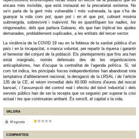
encara més invisible, que està instaurat en la precarietat extrema. No
se’n parla de la gent més vulnerable i més vulnerada, la que s’ha de
guanyar la vida com pot, quan pot i en el que pot, cobrant misèria
submergida, sobrevivint i malvivint. No es quantifiquen l
os nadies, los
ninguneados,
dels que parlava Galeano, els que han triplicat les ajudes
demanades, problablement suplicades, a les entitats del tercer sector.
La virulència de la COVID 19 rau en la feblesa de la sanitat pública d’un
país i en la incapacitat, o manca voluntat, per repartir la riquesa i garantir
el benestar del conjunt de la població. Els plantejaments que fins ara han
estat marginals, només defensats des de les organitzacions
anticapitalistes, han d’ocupar la centralitat de l’agenda política. Si, tal
com tot indica, les principals forces independentistes han abandonat tota
temptativa d’alliberament nacional, la derogació de la LRSAL i de l’article
135 de la CE, el retorn immediat dels 60.000 milions d’euros del rescat
bancari, i l’assumpció del control real i efectiu del teixit industrial i dels
serveis públics han de ser la recepta que se segueixi per superar la crisi
actual i les que continuaran arribant. És senzill, el capital o la vida.
VALORA
COMPARTEIX