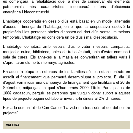
es començarà la rehabilitació que, a més de conservar els elements
patrimonials més característics, incorporarà criteris d’eficiència
energètica i bioconstrucció.
L’habitatge cooperatiu en cessió d’ús està basat en un model alternatiu
d’accés i tinença de l’habitatge, en el que la cooperativa esdevé la
propietària i les persones sòcies disposen del dret d’ús sense limitacions
temporals. L’habitatge es considera un bé d’us i mai d’especulació.
L’habitatge comptarà amb espais d’us privatiu i espais compartits:
menjador, cuina, biblioteca, sales de treball/estudi, sala d’estar comuna i
sala de cures. Els annexes a la masia es convertiran en tallers varis i
s’aprofitaran els horts i terrenys agrícoles.
En aquesta etapa els esforços de les famílies sòcies estan centrats en
assolir el finançament que permetrà desenvolupar el projecte. El dia 10
d’agost van iniciar una campanya de finançament que finalitzarà el 20 de
Setembre, mitjançant la qual s’han emès 2000 Títols Participatius de
100€ cadascun, perquè les persones que vulguin donar suport a aquest
tipus de projecte puguin col·laborar invertint-hi diners al 2% d’interès.
Per a la comunitat de Can Carner “La vida i la terra són el cor del nostre
projecte”.
VALORA