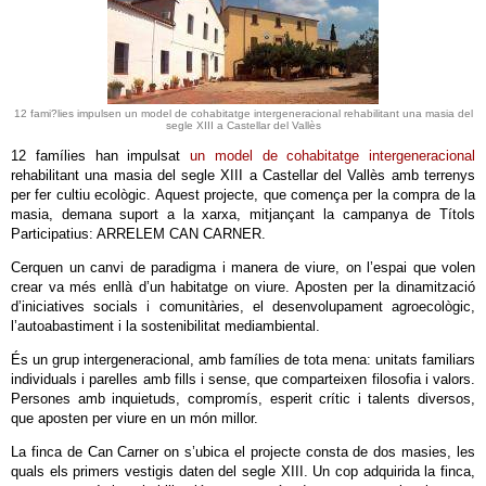
12 fami?lies impulsen un model de cohabitatge intergeneracional rehabilitant una masia del
segle XIII a Castellar del Vallès
12 famílies han impulsat
un model de cohabitatge intergeneracional
rehabilitant una masia del segle XIII a Castellar del Vallès amb terrenys
per fer cultiu ecològic. Aquest projecte, que comença per la compra de la
masia, demana suport a la xarxa, mitjançant la campanya de Títols
Participatius: ARRELEM CAN CARNER.
Cerquen un canvi de paradigma i manera de viure, on l’espai que volen
crear va més enllà d’un habitatge on viure. Aposten per la dinamització
d’iniciatives socials i comunitàries, el desenvolupament agroecològic,
l’autoabastiment i la sostenibilitat mediambiental.
És un grup intergeneracional, amb famílies de tota mena: unitats familiars
individuals i parelles amb fills i sense, que comparteixen filosofia i valors.
Persones amb inquietuds, compromís, esperit crític i talents diversos,
que aposten per viure en un món millor.
La finca de Can Carner on s’ubica el projecte consta de dos masies, les
quals els primers vestigis daten del segle XIII. Un cop adquirida la finca,