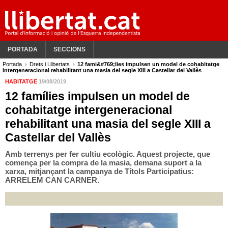
PORTADA
SECCIONS
Portada
Drets i Llibertats
12 fami&#769;lies impulsen un model de cohabitatge
intergeneracional rehabilitant una masia del segle XIII a Castellar del Vallès
HABITATGE
19/08/2019
12 famílies impulsen un model de
cohabitatge intergeneracional
rehabilitant una masia del segle XIII a
Castellar del Vallès
Amb terrenys per fer cultiu ecològic. Aquest projecte, que
comença per la compra de la masia, demana suport a la
xarxa, mitjançant la campanya de Títols Participatius:
ARRELEM CAN CARNER.