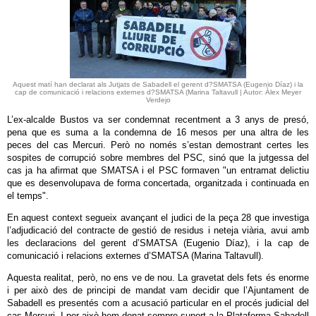
Aquest matí han declarat als Jutjats de Sabadell el gerent d?SMATSA (Eugenio Díaz) i la
cap de comunicació i relacions externes d?SMATSA (Marina Taltavull | Autor: Àlex Meyer
Verdejo
L’ex-alcalde Bustos va ser condemnat recentment a 3 anys de presó,
pena que es suma a la condemna de 16 mesos per una altra de les
peces del cas Mercuri. Però no només s’estan demostrant certes les
sospites de corrupció sobre membres del PSC, sinó que la jutgessa del
cas ja ha afirmat que SMATSA i el PSC formaven "un entramat delictiu
que es desenvolupava de forma concertada, organitzada i continuada en
el temps".
En aquest context segueix avançant el judici de la peça 28 que investiga
l’adjudicació del contracte de gestió de residus i neteja viària, avui amb
les declaracions del gerent d’SMATSA (Eugenio Díaz), i la cap de
comunicació i relacions externes d’SMATSA (Marina Taltavull).
Aquesta realitat, però, no ens ve de nou. La gravetat dels fets és enorme
i per això des de principi de mandat vam decidir que l’Ajuntament de
Sabadell es presentés com a acusació particular en el procés judicial del
cas Mercuri. I per això hem donat sempre suport a la Plataforma Sabadell