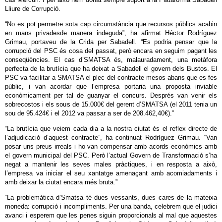
Lliure de Corrupció.
“No es pot permetre sota cap circumstància que recursos públics acabin
en mans privadesde manera indeguda”, ha afirmat Héctor Rodríguez
Grimau, portaveu de la Crida per Sabadell. “Es podria pensar que la
corrupció del PSC és cosa del passat, però encara en seguim pagant les
conseqüències. El cas d’SMATSA és, malauradament, una metàfora
perfecta de la brutícia que ha deixat a Sabadell el govern dels Bustos. El
PSC va facilitar a SMATSA el plec del contracte mesos abans que es fes
públic, i van acordar que l’empresa portaria una proposta inviable
econòmicament per tal de guanyar el concurs. Després van venir els
sobrecostos i els sous de 15.000€ del gerent d’SMATSA (el 2011 tenia un
sou de 95.424€ i el 2012 va passar a ser de 208.462,40€).”
“La brutícia que veiem cada dia a la nostra ciutat és el reflex directe de
l’adjudicació d’aquest contracte”, ha continuat Rodríguez Grimau. “Van
posar uns preus irreals i ho van compensar amb acords econòmics amb
el govern municipal del PSC. Però l’actual Govern de Transformació s’ha
negat a mantenir les seves males pràctiques, i en resposta a això,
l’empresa va iniciar el seu xantatge amenaçant amb acomiadaments i
amb deixar la ciutat encara més bruta.”
“La problemàtica d’Smatsa té dues vessants, dues cares de la mateixa
moneda: corrupció i incompliments. Per una banda, celebrem que el judici
avanci i esperem que les penes siguin proporcionals al mal que aquestes