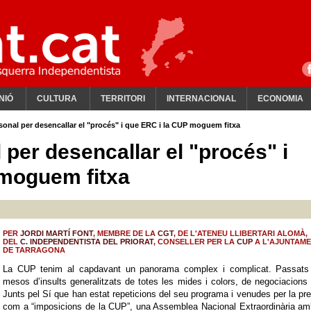
NIÓ
CULTURA
TERRITORI
INTERNACIONAL
ECONOMIA
sonal per desencallar el "procés" i que ERC i la CUP moguem fitxa
per desencallar el "procés" i
 moguem fitxa
PER
JORDI MARTÍ FONT
, MEMBRE DE LA
CGT
, DE L'ATENEU LLIBERTARI ALOMÀ,
DEL
C. INDEPENDENTISTA DEL PRIORAT
, CONSELLER PER LA
CUP
A L'AJUNTAM
DE TARRAGONA
La CUP tenim al capdavant un panorama complex i complicat. Passats
mesos d’insults generalitzats de totes les mides i colors, de negociacion
Junts pel Sí que han estat repeticions del seu programa i venudes per la p
com a “imposicions de la CUP”, una Assemblea Nacional Extraordinària am