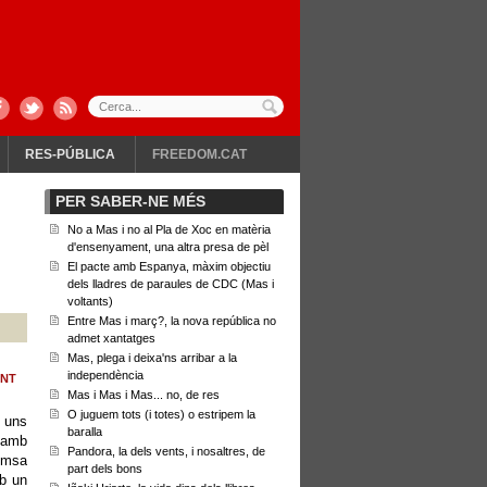
RES-PÚBLICA
FREEDOM.CAT
PER SABER-NE MÉS
No a Mas i no al Pla de Xoc en matèria
d'ensenyament, una altra presa de pèl
El pacte amb Espanya, màxim objectiu
dels lladres de paraules de CDC (Mas i
voltants)
Entre Mas i març?, la nova república no
admet xantatges
Mas, plega i deixa'ns arribar a la
independència
ENT
Mas i Mas i Mas... no, de res
O juguem tots (i totes) o estripem la
 uns
baralla
s amb
Pandora, la dels vents, i nosaltres, de
remsa
part dels bons
b un