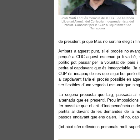
Jordi Martí Font és membre de la CGT, de l'Ateneu
Llibertari Alomà, del Col·lectiu Independentista del
Priorat, Conseller per la CUP a l'Ajuntament de
Tarragona
de president ja que Mas no sortiria elegit i 
Arribats a aquest punt, si el procés no ava
perquè a CDC aquest escenari ja li va bé, 
polític pot passar per la voluntat del país
pedra al capdavant que és innegociable. Ja 
CUP és incapaç de res que sigui bo, però el
al capdavant faria el procés possible en aqu
ser flexibles d’una vegada i assumir que nin
La segona proposta que faig, passada al re
alternatiu que es presenti. Prou imposicions 
fer possible que el crit d’Independència esd
partits al davant de les demandes de la ma
passos endavant que ens calen. I si no, ca
(tot això són reflexions personals molt supe