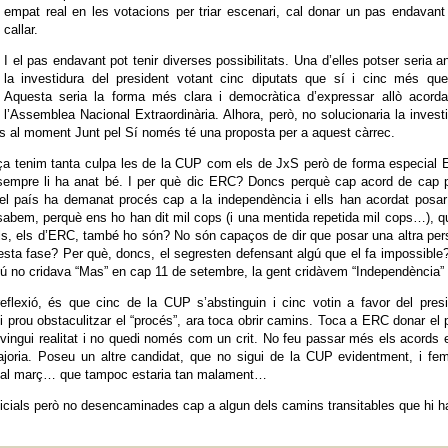
empat real en les votacions per triar escenari, cal donar un pas endavant
callar.
I el pas endavant pot tenir diverses possibilitats. Una d’elles potser seria a
la investidura del president votant cinc diputats que sí i cinc més que
Aquesta seria la forma més clara i democràtica d’expressar allò acorda
l’Assemblea Nacional Extraordinària. Alhora, però, no solucionaria la invest
fins al moment Junt pel Sí només té una proposta per a aquest càrrec.
nça tenim tanta culpa les de la CUP com els de JxS però de forma especial
sempre li ha anat bé. I per què dic ERC? Doncs perquè cap acord de cap p
 i el país ha demanat procés cap a la independència i ells han acordat posa
sabem, perquè ens ho han dit mil cops (i una mentida repetida mil cops…), q
ls, els d’ERC, també ho són? No són capaços de dir que posar una altra pe
esta fase? Per què, doncs, el segresten defensant algú que el fa impossible
gú no cridava “Mas” en cap 11 de setembre, la gent cridàvem “Independència”
flexió, és que cinc de la CUP s’abstinguin i cinc votin a favor del pres
i prou obstaculitzar el “procés”, ara toca obrir camins. Toca a ERC donar el 
evingui realitat i no quedi només com un crit. No feu passar més els acords 
joria. Poseu un altre candidat, que no sigui de la CUP evidentment, i fe
p al març… que tampoc estaria tan malament…
rficials però no desencaminades cap a algun dels camins transitables que hi 