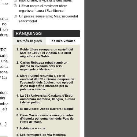
Iñaki Uriarte, la vida dins dels llibres
 i no
L'Estat contra el moviment obrer
organitzat, Laura i Eva llibertat!
Un procés sense amo: Mas, ni querellat
nar a
i encimbellat
 no.
t en
RÀNQUINGS
idura
les més llegides
les més votades
 ERC,
Poble Lliure recupera un cartell del
MDT de 1986 i el vincula a la crisi
artit
migratòria de Sabta
r una
Carles Rebassa rebutja amb un
ue la
poema la invitació dels reis
espanyols a Marivent
rsona
Marc Puigtió renuncia a ser el
? Cal
candidat d'ERC a Girona després de
l'escàndol dels àudios, nou episodi
d'una trajectòria marcada per la
polèmica interna
ident
La 58a Universitat Catalana d'Estiu
pas i
combinarà memòria, llengua, cultura
i debat polític
entre
m els
El meu pare: Josep Barrera i Nogué
Casa Macià convoca unes jornades
d'història pel centenari dels Fets de
Prats de Molló
ha…)
Habitatge o caos
Les formigues de Via Menorca