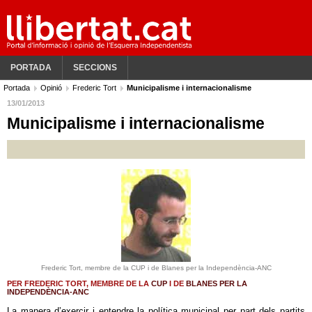
PORTADA
SECCIONS
Portada
Opinió
Frederic Tort
Municipalisme i internacionalisme
13/01/2013
Municipalisme i internacionalisme
Frederic Tort, membre de la CUP i de Blanes per la Independència-ANC
PER FREDERIC TORT, MEMBRE DE LA
CUP
I DE
BLANES PER LA
INDEPENDÈNCIA-ANC
La manera d’exercir i entendre la política municipal per part dels partits