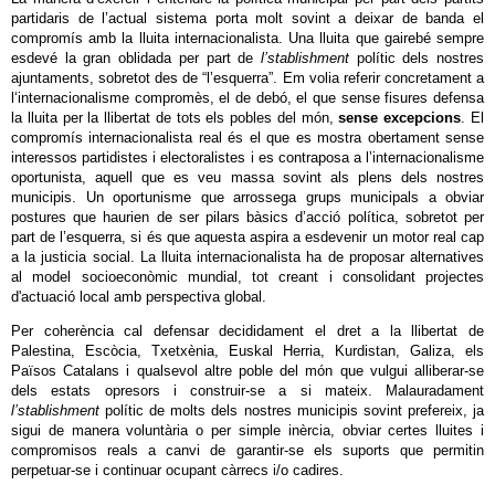
partidaris de l’actual sistema porta molt sovint a deixar de banda el
compromís amb la lluita internacionalista. Una lluita que gairebé sempre
esdevé la gran oblidada per part de
l’stablishment
polític dels nostres
ajuntaments, sobretot des de “l’esquerra”. Em volia referir concretament a
l‘internacionalisme compromès, el de debó, el que sense fisures defensa
la lluita per la llibertat de tots els pobles del món,
sense excepcions
. El
compromís internacionalista real és el que es mostra obertament sense
interessos partidistes i electoralistes i es contraposa a l’internacionalisme
oportunista, aquell que es veu massa sovint als plens dels nostres
municipis. Un oportunisme que arrossega grups municipals a obviar
postures que haurien de ser pilars bàsics d’acció política, sobretot per
part de l’esquerra, si és que aquesta aspira a esdevenir un motor real cap
a la justicia social. La lluita internacionalista ha de proposar alternatives
al model socioeconòmic mundial, tot creant i consolidant projectes
d'actuació local amb perspectiva global.
Per coherència cal defensar decididament el dret a la llibertat de
Palestina, Escòcia, Txetxènia, Euskal Herria, Kurdistan, Galiza, els
Països Catalans i qualsevol altre poble del món que vulgui alliberar-se
dels estats opresors i construir-se a si mateix. Malauradament
l’stablishment
polític de molts dels nostres municipis sovint prefereix, ja
sigui de manera voluntària o per simple inèrcia, obviar certes lluites i
compromisos reals a canvi de garantir-se els suports que permitin
perpetuar-se i continuar ocupant càrrecs i/o cadires.