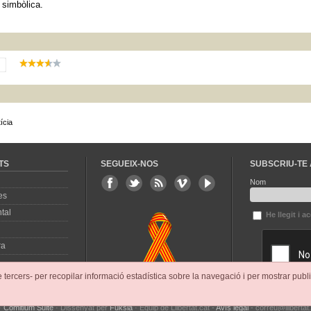
 simbòlica.
ícia
TS
SEGUEIX-NOS
SUBSCRIU-TE 
Nom
es
tal
He llegit i a
ra
e tercers- per recopilar informació estadística sobre la navegació i per mostrar publi
·
Comitium Suite
· Dissenyat per
Fuksia
· Equip de Llibertat.cat -
Avís legal
- correu@llibertat