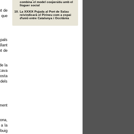
combina el model cooperatiu amb el
lloguer social
nt de
La XXXIX Pujada al Port de Salau
reivindicarà el Pirineu com a espai
a que
d'unió entre Catalunya i Occitània
pals
llant
nt de
de la
acava
costa
 dels
iment
rona,
 a la
ebuig