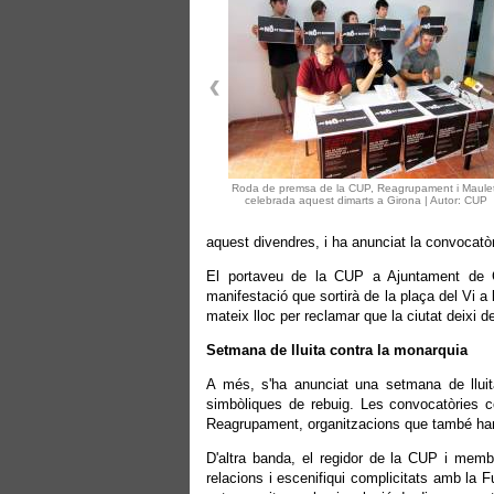
Roda de premsa de la CUP, Reagrupament i Maule
celebrada aquest dimarts a Girona | Autor: CUP
aquest divendres, i ha anunciat la convocatò
El portaveu de la CUP a Ajuntament de Gi
manifestació que sortirà de la plaça del Vi a 
mateix lloc per reclamar que la ciutat deixi d
Setmana de lluita contra la monarquia
A més, s'ha anunciat una setmana de lluita
simbòliques de rebuig. Les convocatòries c
Reagrupament, organitzacions que també han 
D'altra banda, el regidor de la CUP i mem
relacions i escenifiqui complicitats amb la 