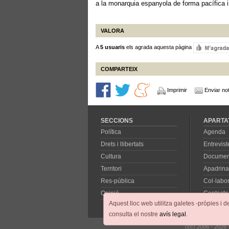
a la monarquia espanyola de forma pacífica i
VALORA
A
5 usuaris
els agrada aquesta pàgina
COMPARTEIX
Imprimir
Enviar not
SECCIONS
APARTA
Política
Agenda
Drets i llibertats
Entrevist
Cultura
Documen
Territori
Apadrina
Res-pública
Col·labo
Opinió
Contacte
Aquest lloc web utilitza galetes -pròpies i d
consulta el nostre
avís legal
.
(cc) 2006 - 2026 