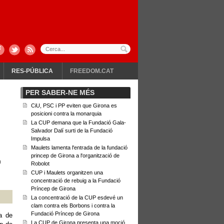
RES-PÚBLICA
FREEDOM.CAT
PER SABER-NE MÉS
CiU, PSC i PP eviten que Girona es
posicioni contra la monarquia
La CUP demana que la Fundació Gala-
Salvador Dalí surti de la Fundació
Impulsa
Maulets lamenta l'entrada de la fundació
princep de Girona a l'organització de
p
Robolot
CUP i Maulets organitzen una
concentració de rebuig a la Fundació
Príncep de Girona
La concentració de la CUP esdevé un
clam contra els Borbons i contra la
Fundació Príncep de Girona
xa de
La CUP de Girona presenta una moció