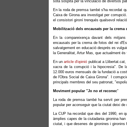
sota sospita per la vinculació de diversos p
En la roda de premsa també s'ha recordat qu
Caixa de Girona ara investigat per corrupció
el consistori gironí trenqués qualsevol relac
Mobilització dels encausats per la crema d
En la compareixença davant dels mitjans 
encausats per la crema de fotos del rei d'Es
salvatgement en educació després es vulguin
la Generalitat, Artur Mas, que actualment és
En un
article d'opinió
publicat a Llibertat.cat
xacra de la corrupció i la hipocresia". De 
12.000 euros mensuals de la fundació a costa 
de l'Obra Social de Caixa Girona". I corrupc
principals membres del seu patronat, "espolia
Moviment popular "Jo no et reconec
"
La roda de premsa també ha servit per prese
popular per aconseguir que la ciutat deixi de 
La CUP ha recordat que des del 1990, en qu
àmplies capes de la ciutadania gironina han m
ciutat, i que desenes de gironines i gironins