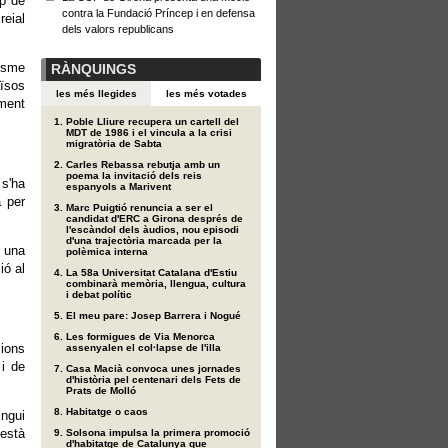
ip de
contra la Fundació Príncep i en defensa
reial
dels valors republicans
uisme
RÀNQUINGS
ïsos
les més llegides
les més votades
ament
Poble Lliure recupera un cartell del
MDT de 1986 i el vincula a la crisi
migratòria de Sabta
Carles Rebassa rebutja amb un
poema la invitació dels reis
s'ha
espanyols a Marivent
a per
Marc Puigtió renuncia a ser el
candidat d'ERC a Girona després de
l'escàndol dels àudios, nou episodi
d'una trajectòria marcada per la
 una
polèmica interna
ió al
La 58a Universitat Catalana d'Estiu
combinarà memòria, llengua, cultura
i debat polític
El meu pare: Josep Barrera i Nogué
Les formigues de Via Menorca
cions
assenyalen el col·lapse de l'illa
 i de
Casa Macià convoca unes jornades
d'història pel centenari dels Fets de
Prats de Molló
Habitatge o caos
ingui
 està
Solsona impulsa la primera promoció
d'habitatge de Catalunya que