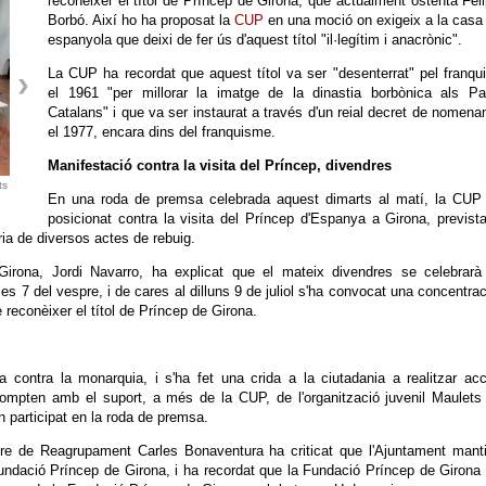
reconèixer el títol de Príncep de Girona, que actualment ostenta Fel
Borbó. Així ho ha proposat la
CUP
en una moció on exigeix a la casa 
espanyola que deixi de fer ús d'aquest títol "il·legítim i anacrònic".
La CUP ha recordat que aquest títol va ser "desenterrat" pel franq
el 1961 "per millorar la imatge de la dinastia borbònica als Pa
Catalans" i que va ser instaurat a través d'un reial decret de nomen
el 1977, encara dins del franquisme.
Manifestació contra la visita del Príncep, divendres
ts
En una roda de premsa celebrada aquest dimarts al matí, la CUP 
posicionat contra la visita del Príncep d'Espanya a Girona, previst
ria de diversos actes de rebuig.
rona, Jordi Navarro, ha explicat que el mateix divendres se celebrarà
les 7 del vespre, i de cares al dilluns 9 de juliol s'ha convocat una concentrac
e reconèixer el títol de Príncep de Girona.
 contra la monarquia, i s'ha fet una crida a la ciutadania a realitzar ac
ompten amb el suport, a més de la CUP, de l'organització juvenil Maulets
participat en la roda de premsa.
bre de Reagrupament Carles Bonaventura ha criticat que l'Ajuntament mant
Fundació Príncep de Girona, i ha recordat que la Fundació Príncep de Girona