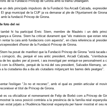
atrons de la Fundació Príncep de Girona amb la trama Urdangarin.
e un dels principals impulsors de la Fundació fou Arcadi Calzada, expreside
. El grup municipal de la CUP ja va demanar al ple de l'Ajuntament de Giron
ió amb la fundació Príncep de Girona.
e foto del rei
també hi ha participat Enric Stern, membre de Maulets i un dels princi
panya a Girona. Stern ha criticat durament que "els mateixos que estan reta
 rentar la cara amb fundacions com aquesta", en clara referència al preside
 vicepresident d'honor de la Fundació Príncep de Girona.
, Stern ha posat de manifest que la Fundació Príncep de Girona "està tacada 
la corrupció, diu, perquè el seu antic president, Arcadi Calzada, "s'embutx
de les ajudes per al jovent, i ara investigat per enriquir-se personalment a 
ió com la d'Abertis, perquè de la mà del seu president, Salvador Alemany, un
 a la ciutadania dia a dia als ciutadans mitjançant les barres dels peatges".
ntar l'eslògan "Jo no et reconec", amb el qual es pretén articular el mov
reconèixer el títol de Príncep de Girona.
è es va oficialitzar el nomenament de Felip de Borbó com a Príncep de Gi
ostrat la seva posició contrària a la presència de la família reial espanyola
 han estat jutjats a l'Audiència Nacional espanyola per haver mostrat el seu r