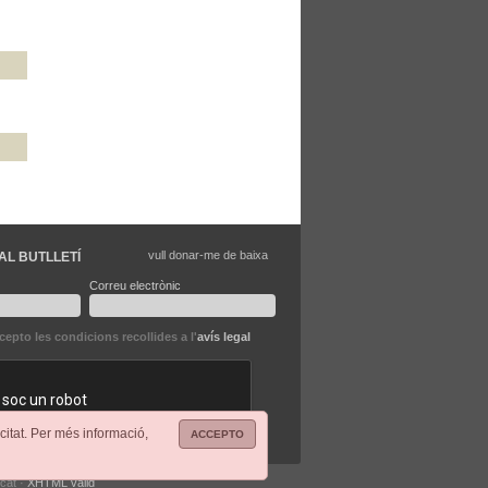
vull donar-me de baixa
AL BUTLLETÍ
Correu electrònic
ccepto les condicions recollides a l'
avís legal
citat. Per més informació,
ACCEPTO
.cat ·
XHTML vàlid