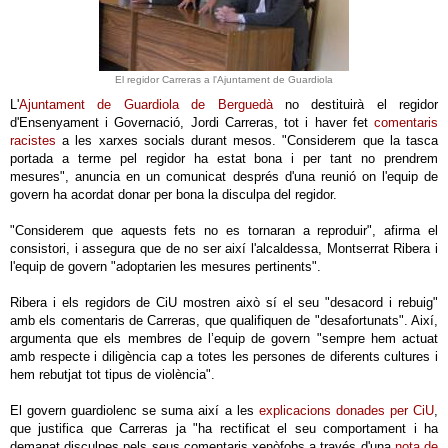
El regidor Carreras a l'Ajuntament de Guardiola
L'
Ajuntament de Guardiola de Berguedà
no destituirà el regidor
d'Ensenyament i Governació, Jordi Carreras, tot i haver fet
comentaris
racistes
a les xarxes socials durant mesos. "Considerem que la tasca
portada a terme pel regidor ha estat bona i per tant no prendrem
mesures", anuncia en un comunicat després d'una reunió on l'equip de
govern ha acordat donar per bona la disculpa del regidor.
"Considerem que aquests fets no es tornaran a reproduir", afirma el
consistori, i assegura que de no ser així l'alcaldessa, Montserrat Ribera i
l'equip de govern "adoptarien les mesures pertinents".
Ribera i els regidors de CiU mostren això sí el seu "desacord i rebuig"
amb els comentaris de Carreras, que qualifiquen de "desafortunats". Així,
argumenta que els membres de l’equip de govern "sempre hem actuat
amb respecte i diligència cap a totes les persones de diferents cultures i
hem rebutjat tot tipus de violència".
El govern guardiolenc se suma així a les
explicacions donades per CiU
,
que justifica que Carreras ja "ha rectificat el seu comportament i ha
demanat disculpes pels seus comentaris xenòfobs a través d'una
nota de