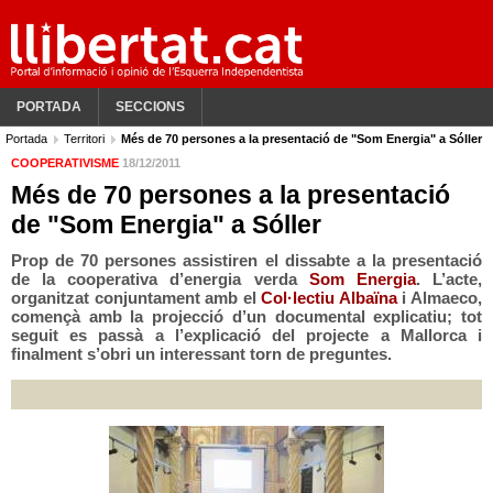
PORTADA
SECCIONS
Portada
Territori
Més de 70 persones a la presentació de "Som Energia" a Sóller
COOPERATIVISME
18/12/2011
Més de 70 persones a la presentació
de "Som Energia" a Sóller
Prop de 70 persones assistiren el dissabte a la presentació
de la cooperativa d’energia verda
Som Energia
. L’acte,
organitzat conjuntament amb el
Col·lectiu Albaïna
i Almaeco,
començà amb la projecció d’un documental explicatiu; tot
seguit es passà a l’explicació del projecte a Mallorca i
finalment s’obri un interessant torn de preguntes.