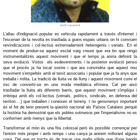
Jordi navarro4
L'allau d'indignació popular es vehicula rapidament a través d'internet i
l'escenari de la revolta es trasllada a grans espais urbans on hi conviuen
reivindicacions i col·lectius extremadament heterogenis i variats. En el
moment de produir-se aquest esclat vaig creure que era bo que ningú
instrumentalitzés aquest moviment i que el temps ja aniria definint la
seva evolució. Vistos els esdeveniments i la posterior evolució penso
que el procés ja ha tocat sostre i que ara convindria que aquest nou
moviment s'empeltés amb el teixit associatiu i popular que ja fa anys que
treballa i milita. La tradició de lluita ve de lluny i aquest moviment corre el
risc de convertir-se en una moda mediàtica efímera. Cal per això
traslladar la lluita als diferents barris, que aquest moviment s'impliqui i
imbriqui amb els col·lectius (veinals, polítics, sindicals, en defensa del
territori....) que treballen i coneixen el terreny. I no gensmenys important
és el fet de tenir present la qúestió nacional als Paísos Catalans perquè
la història ha demostrat que els pobles sotmesos per l'imperialisme no es
conformen amb menys que la llibertat.
Transformar el món és una fita colossal però és possible començar per
l'entorn més proper i amb temps i una canya ja anirem millorant alguna
cosa. Del que es tracta és de traçar una malla sòlida que d'una banda