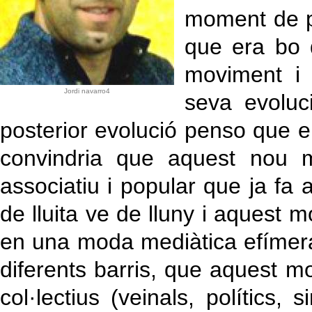
moment de pr
que era bo 
moviment i 
Jordi navarro4
seva evoluc
posterior evolució penso que el
convindria que aquest nou m
associatiu i popular que ja fa a
de lluita ve de lluny i aquest m
en una moda mediàtica efímera. 
diferents barris, que aquest mo
col·lectius (veinals, polítics, s