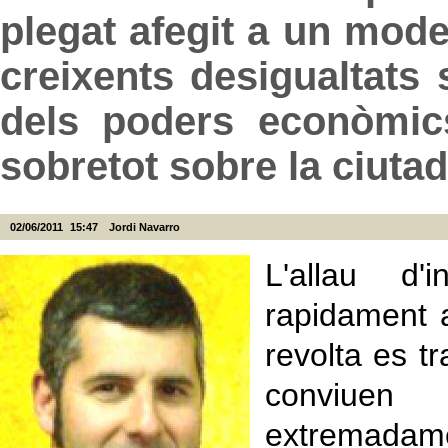
plegat afegit a un mode
creixents desigualtats
dels poders econòmics
sobretot sobre la ciutad
02/06/2011
15:47
Jordi Navarro
L'allau d'
rapidament a
revolta es t
conviuen r
extremadame