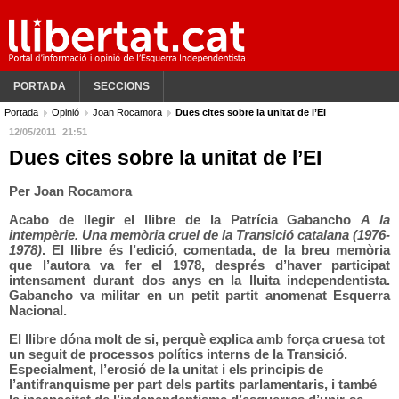
PORTADA
SECCIONS
Portada
Opinió
Joan Rocamora
Dues cites sobre la unitat de l’EI
12/05/2011
21:51
Dues cites sobre la unitat de l’EI
Per Joan Rocamora
Acabo de llegir el llibre de la Patrícia Gabancho
A la
intempèrie. Una memòria cruel de la Transició catalana (1976-
1978)
. El llibre és l’edició, comentada, de la breu memòria
que l’autora va fer el 1978, després d’haver participat
intensament durant dos anys en la lluita independentista.
Gabancho va militar en un petit partit anomenat Esquerra
Nacional.
El llibre dóna molt de si, perquè explica amb força cruesa tot
un seguit de processos polítics interns de la Transició.
Especialment, l’erosió de la unitat i els principis de
l’antifranquisme per part dels partits parlamentaris, i també