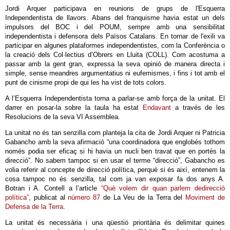
Jordi Arquer participava en reunions de grups de l'Esquerra
Independentista de llavors. Abans del franquisme havia estat un dels
impulsors del BOC i del POUM, sempre amb una sensibilitat
independentista i defensora dels Països Catalans. En tornar de l'exili va
participar en algunes plataformes independentistes, com la Conferència o
la creació dels Col·lectius d’Obrers en Lluita (COLL). Com acostuma a
passar amb la gent gran, expressa la seva opinió de manera directa i
simple, sense meandres argumentatius ni eufemismes, i fins i tot amb el
punt de cinisme propi de qui les ha vist de tots colors.
A l’Esquerra Independentista torna a parlar-se amb força de la unitat. El
darrer en posar-la sobre la taula ha estat
Endavant
a través de les
Resolucions de la seva VI Assemblea.
La unitat no és tan senzilla com planteja la cita de Jordi Arquer ni Patricia
Gabancho amb la seva afirmació “una coordinadora que englobés tothom
només podia ser eficaç si hi havia un nucli ben travat que en portés la
direcció”. No sabem tampoc si en usar el terme “direcció”, Gabancho es
volia referir al concepte de direcció política, perquè si és així, entenem la
cosa tampoc no és senzilla, tal com ja van exposar fa dos anys A.
Botran i A. Contell a l’article
“Què volem dir quan parlem dedirecció
política”
, publicat al
número 87
de La Veu de la Terra del
Moviment de
Defensa de la Terra
.
La unitat és necessària i una qüestió prioritària és delimitar quines