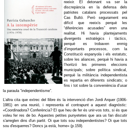
reeixir. El detonant va ser la
discrepància en la defensa dels
patriotes catalans processats pel
Cas Bultó. Però segurament era
difícil que reeixís perquè les
“diferències acusades” eren una
realitat. Hi havia plantejaments
divergents estratègics i tàctics,
perquè es trobaven enmig
d’importants processos, com la
Constitució espanyola i els estatuts;
sobre les aliances, perquè hi havia a
l’horitzó les primeres eleccions
municipals; sobre política sindical,
perquè la militància independentista
es repartia en diferents sindicats; o
fins i tot sobre la conveniència d’usar
la paraula “independentisme”.
L’altra cita que extrec del llibre és la intervenció d'en Jordi Arquer (1906-
1981) en una reunió, i representa el contrapunt a aquest diagnòstic:
«Coordinadora? Conferència? El que heu de fer és unir-vos tots, si és que
voleu fer res de bo. Aquestes petites punyetetes que ara us fan discutir
s'arreglen dins d'un partit. Oi que tots sou independentistes? Oi que tots
sou d'esquerres? Doncs ja està, home» (p.159).