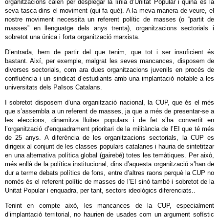
organitzacions calen per desplegar la línia d’Unitat Popular i quina és la
seva tasca dins el moviment (qui fa què). A la meva manera de veure, el
nostre moviment necessita un referent polític de masses (o “partit de
masses” en llenguatge dels anys trenta), organitzacions sectorials i
sobretot una única i forta organització marxista.
D’entrada, hem de partir del que tenim, que tot i ser insuficient és
bastant. Així, per exemple, malgrat les seves mancances, disposem de
diverses sectorials, com ara dues organitzacions juvenils en procés de
confluència i un sindicat d’estudiants amb una implantació notable a les
universitats dels Països Catalans.
I sobretot disposem d’una organització nacional, la CUP, que és el més
que s’assembla a un referent de masses, ja que a més de presentar-se a
les eleccions, dinamitza lluites populars i de fet s’ha convertit en
l’organització d’enquadrament prioritari de la militància de l’EI que té més
de 25 anys. A diferència de les organitzacions sectorials, la CUP es
dirigeix al conjunt de les classes populars catalanes i hauria de sintetitzar
en una alternativa política global (gairebé) totes les temàtiques. Per això,
més enllà de la política institucional, dins d’aquesta organització s’han de
dur a terme debats polítics de fons, entre d’altres raons perquè la CUP no
només és el referent polític de masses de l’EI sinó també i sobretot de la
Unitat Popular i enquadra, per tant, sectors ideològics diferenciats..
Tenint en compte això, les mancances de la CUP, especialment
d’implantació territorial, no haurien de usades com un argument sofístic