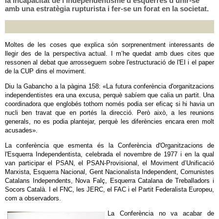
la incapacitat de l’independentisme d’esquerres d’unir-se
amb una estratègia rupturista i fer-se un forat en la societat.
Moltes de les coses que explica són sorprenentment interessants de
llegir des de la perspectiva actual. I m’he quedat amb dues cites que
ressonen al debat que arrosseguem sobre l'estructuració de l'EI i el paper
de la CUP dins el moviment.
Diu la Gabancho a la pàgina 158: «La futura conferència d'organitzacions
independentistes era una excusa, perquè sabíem que calia un partit. Una
coordinadora que englobés tothom només podia ser eficaç si hi havia un
nucli ben travat que en portés la direcció. Però això, a les reunions
generals, no es podia plantejar, perquè les diferències encara eren molt
acusades».
La conferència que esmenta és la Conferència d'Organitzacions de
l'Esquerra Independentista, celebrada el novembre de 1977 i en la qual
van participar el PSAN, el PSAN-Provisional, el Moviment d’Unificació
Marxista, Esquerra Nacional, Gent Nacionalista Independent, Comunistes
Catalans Independents, Nova Falç, Esquerra Catalana de Treballadors i
Socors Català. I el FNC, les JERC, el FAC i el Partit Federalista Europeu,
com a observadors.
La Conferència no va acabar de