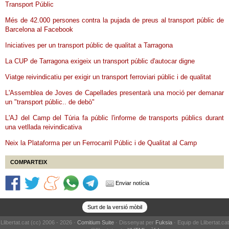
Transport Públic
Més de 42.000 persones contra la pujada de preus al transport públic de
Barcelona al Facebook
Iniciatives per un transport públic de qualitat a Tarragona
La CUP de Tarragona exigeix un transport públic d'autocar digne
Viatge reivindicatiu per exigir un transport ferroviari públic i de qualitat
L'Assemblea de Joves de Capellades presentarà una moció per demanar
un "transport públic.. de debò"
L'AJ del Camp del Túria fa públic l'informe de transports públics durant
una vetllada reivindicativa
Neix la Plataforma per un Ferrocarril Públic i de Qualitat al Camp
COMPARTEIX
Enviar notícia
Surt de la versió mòbil
Llibertat.cat (cc) 2006 - 2026 ·
Comitium Suite
· Dissenyat per
Fuksia
· Equip de Llibertat.cat