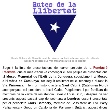
Santa Coloma de Cervelló, serà la primera població a homenatjar els militants
independentistes que van traçar les rutes de la llibertat
Seguint la línia de presentacions del darrer projecte de la
Fundació
Reeixida
, que el mes d’abril va començar el seu periple de presentacions
al
Museu Memorial de l’Exili de la Jonquera
, seguidament al
Museu
d’Història de Catalunya
, tot seguit realitzant-ne el recorregut durant la
Via Pirinenca
, i fent un històric acte a
Sant Cebrià (Catalunya Nord)
acompanyats pel president a l’exili Carles Puigdemont i per familiars de
membres de la xarxa de resistència i evasió Louis Brun, i després de ser
presents aquest passat cap de setmana a
Londres
essent presentats
per el periodista
Chris Bambery
, membre de l’Assistent de l’All Party
Parliamentary Group on Catalonia del Parlament Britànic, aquest dijous