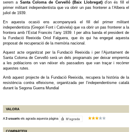
serem a
Santa Coloma de Cervelló (Baix Llobregat)
d’on és fill el
primer militant independentista que va obrir un pas fronterer a l’Albera el
juliol de 1939.
En aquesta ocasió ens acompanyarà el fill del primer militant
independentista (Gregori Font i Cativiela) que va obrir un pas fronterer a la
frontera amb l’Estat Francès l’any 1939. I per altra banda el president de
la Fundació Reeixida Oriol Falguera, que és qui ha engegat aquesta
proposat de recuperació de la memòria nacional.
Aquest acte organitzat per la Fundació Reeixida i per l’Ajuntament de
Santa Coloma de Cervelló serà un dels programats per deixar empremta
a les poblacions on van néixer els passadors que van traçar i recórrer
aquestes rutes.
Amb aquest projecte de la Fundació Reeixida, recupera la història de la
resistència contra elfeixisme, organitzada per l’independentisme català
durant la Segona Guerra Mundial
VALORA
A
3 usuaris
els agrada aquesta pàgina
COMPARTEIX