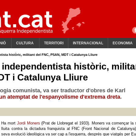
NIÓ
CULTURA
TERRITORI
INTERNACIONAL
ECONOMIA
ista històric, militant del FNC, PSAN, MDT i Catalunya Lliure
independentista històric, milita
T i Catalunya Lliure
ologia comunista, va ser traductor d'obres de Karl
'un atemptat de l'espanyolisme d'extrema dreta
.
Ha mort
Jordi Moners
(Prat de Llobregat el 1933). Moners va començar la
lluita contra la dictadura franquista al FNC (Front Nacional de Catalunya
seva evolució ideològica va ser cap a l'esquerra, després que viatgés per E