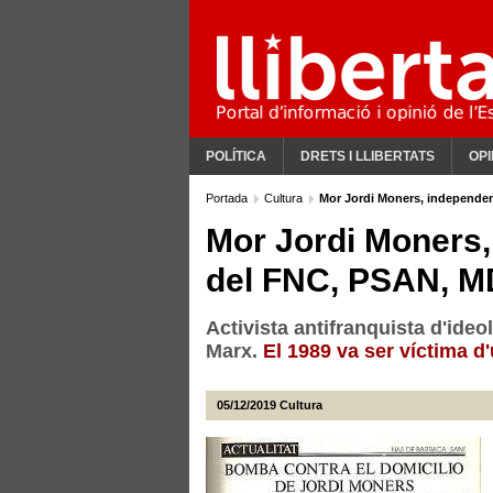
POLÍTICA
DRETS I LLIBERTATS
OPI
Portada
Cultura
Mor Jordi Moners, independent
Mor Jordi Moners, 
del FNC, PSAN, MD
Activista antifranquista d'ide
Marx.
El 1989 va ser víctima d
05/12/2019
Cultura