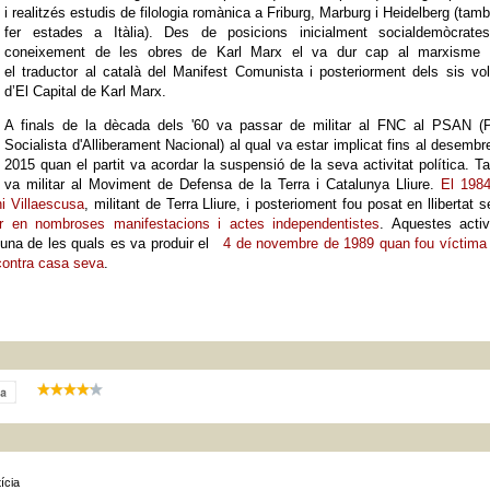
i realitzés estudis de filologia romànica a Friburg, Marburg i Heidelberg (tam
fer estades a Itàlia). Des de posicions inicialment socialdemòcrates
coneixement de les obres de Karl Marx el va dur cap al marxisme 
el traductor al català del Manifest Comunista i posteriorment dels sis v
d’El Capital de Karl Marx.
A finals de la dècada dels '60 va passar de militar al FNC al PSAN (Pa
Socialista d'Alliberament Nacional) al qual va estar implicat fins al desembr
2015 quan el partit va acordar la suspensió de la seva activitat política. 
va militar al Moviment de Defensa de la Terra i Catalunya Lliure.
El 1984
ni Villaescusa
, militant de Terra Lliure, i posterioment fou posat en llibertat 
ar en nombroses manifestacions i actes independentistes
. Aquestes activ
 una de les quals es va produir el
4 de novembre de 1989 quan fou víctima 
contra casa seva
.
ícia