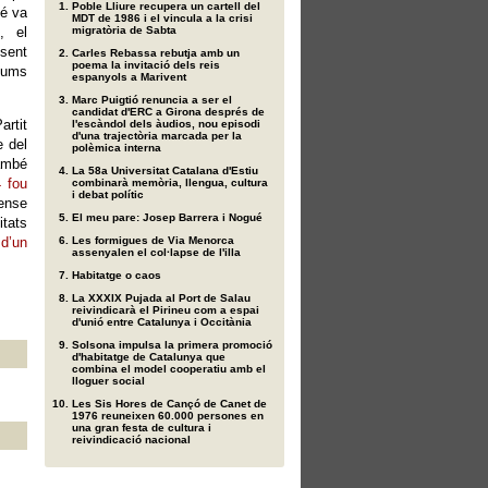
Poble Lliure recupera un cartell del
bé va
MDT de 1986 i el vincula a la crisi
, el
migratòria de Sabta
sent
Carles Rebassa rebutja amb un
poema la invitació dels reis
olums
espanyols a Marivent
Marc Puigtió renuncia a ser el
candidat d'ERC a Girona després de
rtit
l'escàndol dels àudios, nou episodi
d'una trajectòria marcada per la
e del
polèmica interna
També
La 58a Universitat Catalana d'Estiu
 fou
combinarà memòria, llengua, cultura
i debat polític
sense
El meu pare: Josep Barrera i Nogué
itats
d’un
Les formigues de Via Menorca
assenyalen el col·lapse de l'illa
Habitatge o caos
La XXXIX Pujada al Port de Salau
reivindicarà el Pirineu com a espai
d'unió entre Catalunya i Occitània
Solsona impulsa la primera promoció
d'habitatge de Catalunya que
combina el model cooperatiu amb el
lloguer social
Les Sis Hores de Cançó de Canet de
1976 reuneixen 60.000 persones en
una gran festa de cultura i
reivindicació nacional