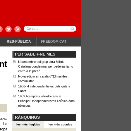
RES-PÚBLICA
FREEDOM.CAT
PER SABER-NE MÉS
nt
L'exmembre del grup ultra Milicia
Catalana condemnat per pederàstia no
entra a la presó
Nova edició en català d'"El manifest
comunista"
1986- 4 independentistes detinguts a
Sants
1989 Atemptats ultradretans al
Principat: independentistes i clínica com
objectius
RÀNQUINGS
 seva
). La
les més llegides
les més votades
uropa