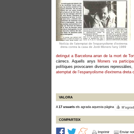
Notícia de l'atemptat de l'espanyolisme d'extrema
dreta contra la casa de Jordi Moners l'any 1989
detingut a Barcelona arran de la mort de To
càrrecs. Aquells anys
Moners va particip
polítiques provocaren diverses repressàlies,
atemptat de l’espanyolisme d'extrema dreta 
VALORA
A
17 usuaris
els agrada aquesta pàgina
COMPARTEIX
Imprimir
Enviar not