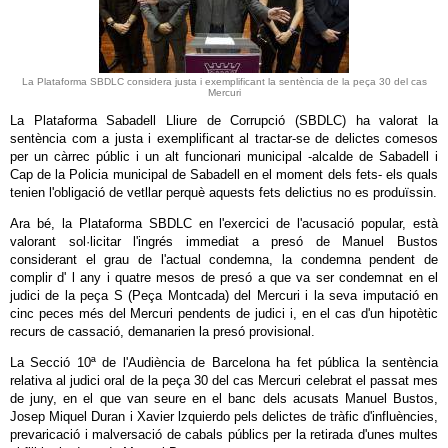
La Plataforma SBDLC considera justa i exemplificant la sentència de la peça 30 del cas
Mercuri
La Plataforma Sabadell Lliure de Corrupció (SBDLC) ha valorat la
sentència com a justa i exemplificant al tractar-se de delictes comesos
per un càrrec públic i un alt funcionari municipal -alcalde de Sabadell i
Cap de la Policia municipal de Sabadell en el moment dels fets- els quals
tenien l'obligació de vetllar perquè aquests fets delictius no es produïssin.
Ara bé, la Plataforma SBDLC en l'exercici de l'acusació popular, està
valorant sol·licitar l'ingrés immediat a presó de Manuel Bustos
considerant el grau de l'actual condemna, la condemna pendent de
complir d' l any i quatre mesos de presó a que va ser condemnat en el
judici de la peça S (Peça Montcada) del Mercuri i la seva imputació en
cinc peces més del Mercuri pendents de judici i, en el cas d'un hipotètic
recurs de cassació, demanarien la presó provisional.
La Secció 10ª de l'Audiència de Barcelona ha fet pública la sentència
relativa al judici oral de la peça 30 del cas Mercuri celebrat el passat mes
de juny, en el que van seure en el banc dels acusats Manuel Bustos,
Josep Miquel Duran i Xavier lzquierdo pels delictes de tràfic d'influències,
prevaricació i malversació de cabals públics per la retirada d'unes multes