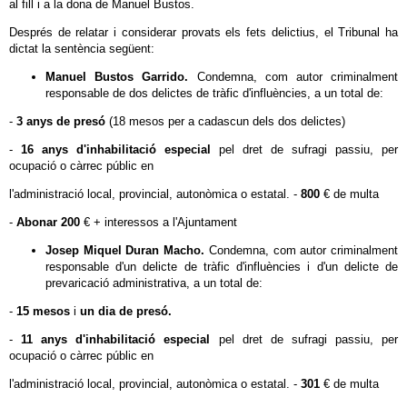
al fill i a la dona de Manuel Bustos.
Després de relatar i considerar provats els fets delictius, el Tribunal ha
dictat la sentència següent:
Manuel Bustos Garrido.
Condemna, com autor criminalment
responsable de dos delictes de tràfic d'influències, a un total de:
-
3 anys de presó
(18 mesos per a cadascun dels dos delictes)
-
16 anys d'inhabilitació especial
pel dret de sufragi passiu, per
ocupació o càrrec públic en
l'administració local, provincial, autonòmica o estatal. -
800
€ de multa
-
Abonar 200
€ + interessos a l'Ajuntament
Josep Miquel Duran Macho.
Condemna, com autor criminalment
responsable d'un delicte de tràfic d'influències i d'un delicte de
prevaricació administrativa, a un total de:
-
15 mesos
i
un dia de presó.
-
11 anys d'inhabilitació especial
pel dret de sufragi passiu, per
ocupació o càrrec públic en
l'administració local, provincial, autonòmica o estatal. -
301
€ de multa