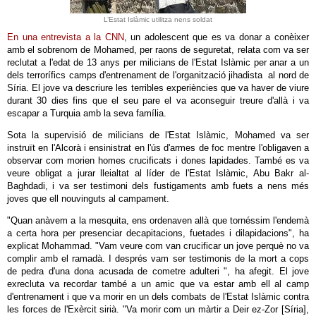
L’Estat Islàmic utilitza nens soldat
En una entrevista a la CNN
, un adolescent que es va donar a conèixer
amb el sobrenom de Mohamed, per raons de seguretat, relata com va ser
reclutat a l'edat de 13 anys per milicians de l'Estat Islàmic per anar a un
dels terrorífics camps d'entrenament de l'organització jihadista al nord de
Síria. El jove va descriure les terribles experiències que va haver de viure
durant 30 dies fins que el seu pare el va aconseguir treure d'allà i va
escapar a Turquia amb la seva família.
Sota la supervisió de milicians de l'Estat Islàmic, Mohamed va ser
instruït en l'Alcorà i ensinistrat en l'ús d'armes de foc mentre l'obligaven a
observar com morien homes crucificats i dones lapidades. També es va
veure obligat a jurar lleialtat al líder de l'Estat Islàmic, Abu Bakr al-
Baghdadi, i va ser testimoni dels fustigaments amb fuets a nens més
joves que ell nouvinguts al campament.
"Quan anàvem a la mesquita, ens ordenaven allà que tornéssim l'endemà
a certa hora per presenciar decapitacions, fuetades i dilapidacions", ha
explicat Mohammad. "Vam veure com van crucificar un jove perquè no va
complir amb el ramadà. I després vam ser testimonis de la mort a cops
de pedra d'una dona acusada de cometre adulteri ", ha afegit. El jove
exrecluta va recordar també a un amic que va estar amb ell al camp
d'entrenament i que va morir en un dels combats de l'Estat Islàmic contra
les forces de l'Exèrcit sirià. "Va morir com un màrtir a Deir ez-Zor [Síria],