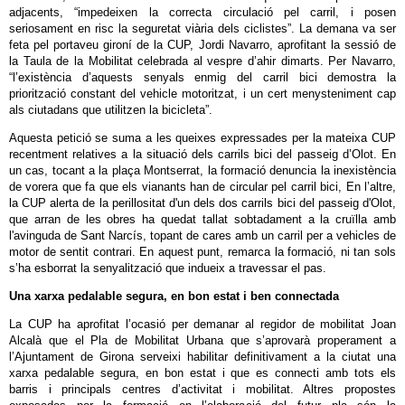
adjacents, “impedeixen la correcta circulació pel carril, i posen
seriosament en risc la seguretat viària dels ciclistes”. La demana va ser
feta pel portaveu gironí de la CUP, Jordi Navarro, aprofitant la sessió de
la Taula de la Mobilitat celebrada al vespre d’ahir dimarts. Per Navarro,
“l’existència d’aquests senyals enmig del carril bici demostra la
priorització constant del vehicle motoritzat, i un cert menysteniment cap
als ciutadans que utilitzen la bicicleta”.
Aquesta petició se suma a les queixes expressades per la mateixa CUP
recentment relatives a la situació dels carrils bici del passeig d’Olot. En
un cas, tocant a la plaça Montserrat, la formació denuncia la inexistència
de vorera que fa que els vianants han de circular pel carril bici, En l’altre,
la CUP alerta de la perillositat d'un dels dos carrils bici del passeig d'Olot,
que arran de les obres ha quedat tallat sobtadament a la cruïlla amb
l'avinguda de Sant Narcís, topant de cares amb un carril per a vehicles de
motor de sentit contrari. En aquest punt, remarca la formació, ni tan sols
s’ha esborrat la senyalització que indueix a travessar el pas.
Una xarxa pedalable segura, en bon estat i ben connectada
La CUP ha aprofitat l’ocasió per demanar al regidor de mobilitat Joan
Alcalà que el Pla de Mobilitat Urbana que s’aprovarà properament a
l’Ajuntament de Girona serveixi habilitar definitivament a la ciutat una
xarxa pedalable segura, en bon estat i que es connecti amb tots els
barris i principals centres d’activitat i mobilitat. Altres propostes