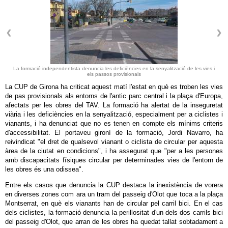
La formació independentista denuncia les deficiències en la senyalització de les vies i
els passos provisionals
La CUP de Girona ha criticat aquest matí l'estat en què es troben les vies
de pas provisionals als entorns de l'antic parc central i la plaça d'Europa,
afectats per les obres del TAV. La formació ha alertat de la inseguretat
viària i les deficiències en la senyalització, especialment per a ciclistes i
vianants, i ha denunciat que no es tenen en compte els mínims criteris
d'accessibilitat. El portaveu gironí de la formació, Jordi Navarro, ha
reivindicat "el dret de qualsevol vianant o ciclista de circular per aquesta
àrea de la ciutat en condicions", i ha assegurat que "per a les persones
amb discapacitats físiques circular per determinades vies de l'entorn de
les obres és una odissea".
Entre els casos que denuncia la CUP destaca la inexistència de vorera
en diverses zones com ara un tram del passeig d'Olot que toca a la plaça
Montserrat, en què els vianants han de circular pel carril bici. En el cas
dels ciclistes, la formació denuncia la perillositat d'un dels dos carrils bici
del passeig d'Olot, que arran de les obres ha quedat tallat sobtadament a