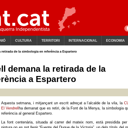
NIÓ
CULTURA
TERRITORI
INTERNACIONAL
ECONOMIA
 retirada de la simbologia en referència a Espartero
l demana la retirada de la
erència a Espartero
Aquesta setmana, i mitjançant un escrit adreçat a l’alcalde de la vila, la
C
El Vendrell
ha demanat que es retiri, de la Font de la Menya, la simbologia q
referència al general Espartero.
La font centenària, situada al carrer del mateix nom, està presidida pe
pintura on es pot llegir “Fuente del Duque de la Victoria”, un dels títols del mi