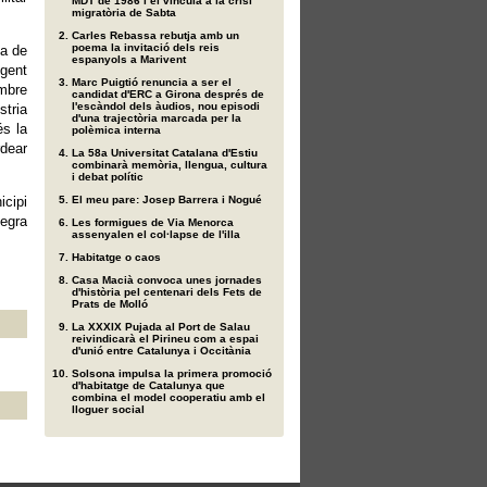
MDT de 1986 i el vincula a la crisi
migratòria de Sabta
Carles Rebassa rebutja amb un
poema la invitació dels reis
ia de
espanyols a Marivent
egent
Marc Puigtió renuncia a ser el
mbre
candidat d'ERC a Girona després de
l'escàndol dels àudios, nou episodi
stria
d'una trajectòria marcada per la
és la
polèmica interna
dear
La 58a Universitat Catalana d'Estiu
combinarà memòria, llengua, cultura
i debat polític
icipi
El meu pare: Josep Barrera i Nogué
egra
Les formigues de Via Menorca
assenyalen el col·lapse de l'illa
Habitatge o caos
Casa Macià convoca unes jornades
d'història pel centenari dels Fets de
Prats de Molló
La XXXIX Pujada al Port de Salau
reivindicarà el Pirineu com a espai
d'unió entre Catalunya i Occitània
Solsona impulsa la primera promoció
d'habitatge de Catalunya que
combina el model cooperatiu amb el
lloguer social