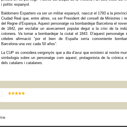
i polític espanyol.
Baldomero Espartero va ser un militar espanyol, nascut el 1793 a la provínc
Ciudad Real que, entre altres, va ser President del consell de Ministres i r
del Regne d’Espanya. Aquest personatge va bombardejar Barcelona el nove
de 1842, per esclafar un aixecament popular degut a la crisi de la indú
cotonera. Va tornar a bombardejar la ciutat el 1843. D’aquest personatge 
cèlebre afirmació “por el bien de España sería conveniente bombar
Barcelona una vez cada 50 años”.
La CUP es considera vergonyós que a dia d’avui que existeixi al nostre mun
simbologia sobre un personatge com aquest, protagonista de la crònica n
dels catalans i catalanes.
ícia