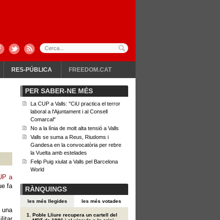
RES-PÚBLICA
FREEDOM.CAT
PER SABER-NE MÉS
La CUP a Valls: "CiU practica el terror
laboral a l'Ajuntament i al Consell
Comarcal"
No a la línia de molt alta tensió a Valls
Valls se suma a Reus, Riudoms i
Gandesa en la convocatòria per rebre
la Vuelta amb estelades
Felip Puig xiulat a Valls pel Barcelona
World
UP a
ue fa
RÀNQUINGS
les més llegides
les més votades
r una
Poble Lliure recupera un cartell del
litar