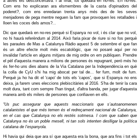
a altres els desconcertava. I al final, tot quedarà en no-res. En no-res.
Com ens ho explicaran ara elsmembres de la casta d'opinadors del
poderet?, com ens enredaran trenta anys més des de les seves
menjadores de pega mentre neguen la fam que provoquen les retallades i
lloen les coces dels amos?
...
Dic que quedarà en no-res perquè si Espanya no vol, i és clar que no vol,
no hi haurà referèndum al 2014. Això faria pixar de riure si no fos perquè
les paraules de Mas a Catalunya Ràdio aquest 5 de setembre el que fan
és un altre efecte molt més escatològic, que no posaré aquí per no
invalidar l'article en alguns mitjans de mig ordre on em publiquen. Prendre
el pèl d'aquesta manera a milions de persones és repugnant, però més ho
és fer-ho uns dies abans de la Via Catalana per la Independència en què
la colla de CyU s'hi ha mig abocat per tal de... fer fum, molt de fum.
Perquè ja ho ha dit el 'capo' de tots els 'capos', que si Espanya no ens
deixa, ja farem unes eleccions plebiscitàries al 2016. S'ha de tenir la cara
molt dura, tant com sempre l'han tingut, d'altra banda, per jugar d'aquesta
manera amb els milers de persones que confiaven en ells.
“Us puc assegurar que aquests reaccionaris que s’autoanomenen
catalanistes el que més temen és el redreçament nacional de Catalunya,
en el cas que Catalunya no els restés sotmesa. I com que saben que
Catalunya no és un poble mesell, ni tan sols intenten deslligar la política
catalana de l’espanyola.
Hi havia qui deia que ara sí que aquesta era la bona, que ara fins i tot els