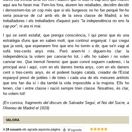
aquí ara ho faran mai. Fem-los fora, aturem les retallades, decidim decidir
i demostrem-los un cop més que si els burgesos no ho fan perquè fer-ho
seria posar-se de cul amb els de la seva classe de Madrid, a les
treballadores i els treballadors d'aquest país
"la independència no ens fa
cap por"
, ni ara ni mai.
I qui se senti estafat, que prengui consciència, I qui pensi que és una
estratègia d'uns que en saben molt, que continuï enganyat. I qui cregui
que ja serà, que esperarem fins que ens ho tornin a dir, que se'n vagi al
sofà tres-cents anys més. Però anem-hi i diguem-ho clar: la
independència la volem per canviar-ho tot, i ells ho saben i no volen
canviar res.
Que tremoli l'enemic que quan convé seguem cadenes
, i la
principal avui i aquí, com en els darrers trenta anys, com en els darrers
cent o tres-cents anys, és el poderet burgès català, creador de l'Estat
espanyol presó de pobles i de totes i cada una de els mesures antitots
que ens fan dia sí i dia també la vida impossible a la majoria. Ells ho
tenen, clar i entre classe i nació sempre trien classe. Nosaltres, és clar,
ho volem tot!
(En cursiva, fragments del discurs de Salvador Seguí, el Noi del Sucre, a
l'Ateneu de Madrid el 1919)
VALORA
A
18 usuaris
els agrada aquesta pàgina