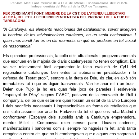
Per Jordi Martí Font, membre de la CGT, de l'Ateneu Llibertari Alomà, del Col·lectiu
Independentista del Priorat i de la CUP de Tarragona
PER
JORDI MARTÍ FONT
, MEMBRE DE LA
CGT,
DE L'ATENEU LLIBERTARI
ALOMÀ, DEL
COL·LECTIU INDEPENDENTISTA DEL PRIORAT
I DE LA
CUP
DE
TARRAGONA
“A Catalunya, els elements reaccionaris del catalanisme, sovint aixequen
la bandera de les reivindicacions catalanes, en un sentit nacionalista. I
quan més soroll fan és en els moments en què es produeix un fet social
de ressonància”.
Els opinadors professionals, la colla dels ultraliberals i progovernamentals
que escriuen en la majoria de diaris catalunyesos ho tenen complicat. Els
va ser relativament fàcil argumentar la falsa evolució de CyU del
regionalisme catalunyès ben entès al sobiranisme privatitzador i la
defensa de “l'estat propi”, sempre a la dreta de Déu, és clar, en això són
immutables tot i que es diguin transversals. Van fer anar mil i un trucs.
Deien que Pujol ja ho era quan feia jocs de paraules i esdevenia
"espanyol de l'Any" segons l'”ABC”, parlaven de la renovació de Rull i
companyia, del bé que estaríem quan fóssim un estat de la Unió Europea
i dels sacrificis necessaris i imprescindibles en forma de retallades que
ens calia assumir per anar-hi. Parlaven de tot el que ens roba Madrid i
confrontaven l'Espanya dels subsidis amb la Catalunya emprenedora,
mentre Millet i Companyia reien sense parar. Lloaven cadenes,
manifestacions i banderes com si sempre ho haguéssim fet, amb tanta
arrogància contra els que no hi combregaven que a alguns ens sorprenia i