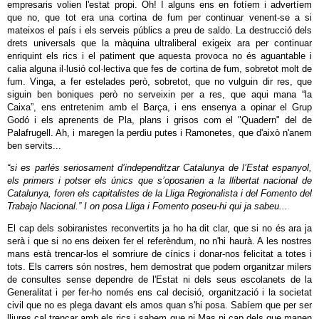
empresaris volien l'estat propi. Oh! I alguns ens en fotíem i advertíem
que no, que tot era una cortina de fum per continuar venent-se a si
mateixos el país i els serveis públics a preu de saldo. La destrucció dels
drets universals que la màquina ultraliberal exigeix ara per continuar
enriquint els rics i el patiment que aquesta provoca no és aguantable i
calia alguna il·lusió col·lectiva que fes de cortina de fum, sobretot molt de
fum. Vinga, a fer estelades però, sobretot, que no vulguin dir res, que
siguin ben boniques però no serveixin per a res, que aqui mana “la
Caixa”, ens entretenim amb el Barça, i ens ensenya a opinar el Grup
Godó i els aprenents de Pla, plans i grisos com el "Quadern" del de
Palafrugell. Ah, i maregen la perdiu putes i Ramonetes, que d'això n'anem
ben servits...
“si es parlés seriosament d’independitzar Catalunya de l’Estat espanyol,
els primers i potser els únics que s’oposarien a la llibertat nacional de
Catalunya, foren els capitalistes de la Lliga Regionalista i del Fomento del
Trabajo Nacional.” I on posa Lliga i Fomento poseu-hi qui ja sabeu...
El cap dels sobiranistes reconvertits ja ho ha dit clar, que si no és ara ja
serà i que si no ens deixen fer el referèndum, no n'hi haurà. A les nostres
mans està trencar-los el somriure de cínics i donar-nos felicitat a totes i
tots. Els carrers són nostres, hem demostrat que podem organitzar milers
de consultes sense dependre de l'Estat ni dels seus escolanets de la
Generalitat i per fer-ho només ens cal decisió, organització i la societat
civil que no es plega davant els amos quan s'hi posa. Sabíem que per ser
lliures cal trencar amb els rics i sabem que ni Mas ni cap dels que manen