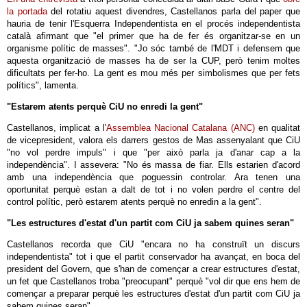
la portada
del rotatiu aquest divendres, Castellanos parla del paper que
hauria de tenir l'Esquerra Independentista en el procés independentista
català afirmant que "el primer que ha de fer és organitzar-se en un
organisme polític de masses". "Jo sóc també de l'MDT i defensem que
aquesta organització de masses ha de ser la CUP, però tenim moltes
dificultats per fer-ho. La gent es mou més per simbolismes que per fets
polítics", lamenta.
"Estarem atents perquè CiU no enredi la gent"
Castellanos, implicat a l'
Assemblea Nacional Catalana (ANC)
en qualitat
de vicepresident, valora els darrers gestos de Mas assenyalant que CiU
"no vol perdre impuls" i que "per això parla ja d'anar cap a la
independència". I assevera: "No és massa de fiar. Ells estarien d'acord
amb una independència que poguessin controlar. Ara tenen una
oportunitat perquè estan a dalt de tot i no volen perdre el centre del
control polític, però estarem atents perquè no enredin a la gent".
"Les estructures d'estat d'un partit com CiU ja sabem quines seran"
Castellanos recorda que CiU "encara no ha construït un discurs
independentista" tot i que el partit conservador ha avançat, en boca del
president del Govern, que s'han de començar a crear estructures d'estat,
un fet que Castellanos troba "preocupant" perquè "vol dir que ens hem de
començar a preparar perquè les estructures d'estat d'un partit com CiU ja
sabem quines seran".