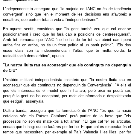
L'independentista assegura que "la majoria de l'ANC no és de tendència
convergent" sinó que "en el moment de les decisions ens afavoreix a
nosaltres, que portem tota la vida a l'independentisme".
En aquest sentit, considera que "la gent també veu que cal anar-se
posicionament i crec que ho farà cap a posicions de centreesquerra".
Amb tot, remarca que l'ANC "no ho ha de fer tot, va obrint camí però
arriba fins on arriba, no és un front polític ni un partit polític". "Els dos
eixos clars són la independència i l'altra, que té molta corda, la
radicalització democràtica", apunta.
"La nostra lluita rau en aconseguir que els continguts no depenguin
de CiU"
L'històric militant independentista insisteix que "la nostra lluita rau en
aconseguir que els continguts no depenguin de Convergència". "A ells el
que els interessa és el model que hi ha ara, però això no podrà ser,
perquè la gent no ho acceptarà, per molt desinformada o despolititzada
que estigui", assenyala.
D'altra banda, assegura que la formulació de l'ANC "és que la nació
catalana són els Països Catalans" però partint de la base que "els
processos no són els mateixos a tot arreu". "El que cal fer és articular,
encara que hi hagi qui no farà res per fer-ho. El que cal és respectar és el
temps que necessiten, per exemple al País Valencià i les Illes, per fer