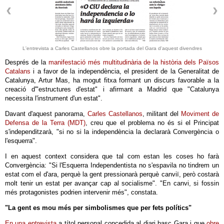
L'entrevista a Carles Castellanos obre la portada del Gara d'aquest divendres
Després de la
manifestació més multitudinària de la història dels Països
Catalans
i a favor de la independència, el president de la Generalitat de
Catalunya, Artur Mas, ha mogut fitxa formant un discurs favorable a la
creació d'"estructures d'estat" i afirmant a Madrid que "Catalunya
necessita l'instrument d'un estat".
Davant d'aquest panorama,
Carles Castellanos
, militant del
Moviment de
Defensa de la Terra (MDT)
, creu que el problema no és si el Principat
s'independitzarà, "si no si la independència la declararà Convergència o
l'esquerra".
I en aquest context considera que tal com estan les coses ho farà
Convergència: "Si l'Esquerra Independentista no s'espavila no tindrem un
estat com el d'ara, perquè la gent pressionarà perquè canviï, però costarà
molt tenir un estat per avançar cap al socialisme". "En canvi, si fossin
més protagonistes podrien intervenir més", constata.
"La gent es mou més per simbolismes que per fets polítics"
En una entrevista
a títol personal concedida al diari basc Gara i que
obre