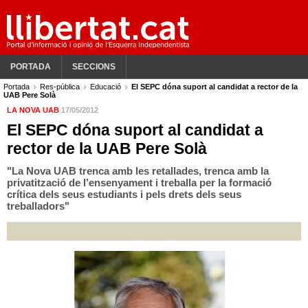
PORTADA
SECCIONS
Portada
Res-pública
Educació
El SEPC dóna suport al candidat a rector de la
UAB Pere Solà
LA NOVA UAB
17/05/2012
El SEPC dóna suport al candidat a
rector de la UAB Pere Solà
"La Nova UAB trenca amb les retallades, trenca amb la
privatització de l’ensenyament i treballa per la formació
crítica dels seus estudiants i pels drets dels seus
treballadors"