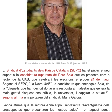
El candidat a rector de la UAB Pere Solà | Autor: UAB
El
Sindicat d'Estudiants dels Països Catalans (SEPC)
ha fet públic el seu
suport a la
candidatura rupturista de Pere Solà
que es presenta com a
rector de la UAB, que celebrarà les eleccions el proper
24 de maig
.
Segons el SEPC, "La Nova UAB", la candidatura que encapçala Solà, és
la "'daquells que han decidit donar una resposta al malestar que genera la
mala gestió d'aquest ens públic, la universitat, i capgirar la situació",
segons afirma
una portaveu del sindicat, Maria Garcia.
Garica afirma que la rectora Anna Ripoll representa "l'avantguarda dels
pressupostos que precaritzen les nostres aules" i en aquest sentit