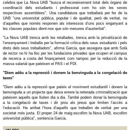
celebra que La Nova UAB "busca el reconeixement total dels òrgans de
coordinació dels estudiants i professorat com ho són les seves
respectives assemblees". Una candidatura que treballarà per fer de la
UAB "una universitat pública, popular i de qualitat, però de veritat, no
d’aquelles que només responen als interessos d’uns pocs enganyant a
les classes populars dient-nos que són mesures d’austeritat".
"La Nova UAB trenca amb les retallades, trenca amb la privatització de
l’ensenyament i treballa per la formació crítica dels seus estudiants i pels
drets dels seus treballadors", afirma Garcia, que assegura que amb Solà
de rector no hi ha lloc per les fundacions privades que ocupen el campus
de recerca a costa del finançament com tampoc per la reducció de la
massa salarial que pateixen el PAS i el PDI.
"Diem adéu a la repressió i donem la benvinguda a la congelació de
taxes"
"Diem adéu a la repressió que pateix el moviment estudiantil i donem la
benvinguda a un projecte que deixa enrere la reiterada criminalització que
pateixen aquells que lluiten dia a dia. També podem donar la benvinguda
a la congelació de taxes i dir prou als preus que limiten l’accés a
l’educació. Ha arribat l’hora d’aquells que treballen de veritat per una
societat més justa. El proper 24 de maig escollim la Nova UAB, escollim
universitat pública", sentencia Garcia.